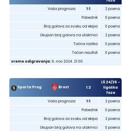
faza
Vaša prognoza
1:1
2 poena
Pobednik
0 poena
Broj golova za svaku od ekipa
0 poena
Ukupan broj golova na utakmici
2 poena
Tačna razlika
0 poena
Tačan rezultat
0 poena
vreme odigravanja:
6. nov 2024. 21:00
LŠ 24/25 -
Sparta Prag
Brest
1:2
ligaška
faza
Vaša prognoza
1:1
2 poena
Pobednik
0 poena
Broj golova za svaku od ekipa
2 poena
Ukupan broj golova na utakmici
0 poena