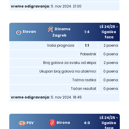
vreme odigravanja:
5. nov 2024. 21:00
LŠ 24/25 -
Dinamo
Slovan
1:4
ligaška
Zagreb
faza
Vaša prognoza
1:1
2 poena
Pobednik
0 poena
Broj golova za svaku od ekipa
2 poena
Ukupan broj golova na utakmici
0 poena
Tačna razlika
0 poena
Tačan rezultat
0 poena
vreme odigravanja:
5. nov 2024. 18:45
LŠ 24/25 -
Đirona
PSV
4:0
ligaška
faza