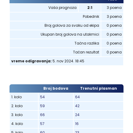
Vaša prognoza
2:1
3 poena
Pobednik
3 poena
Broj golova za svaku od ekipa
0 poena
Ukupan broj golova na utakmici
0 poena
Tačna razlika
0 poena
Tačan rezultat
0 poena
vreme odigravanja:
5. nov 2024. 18:45
Broj bodova
Trenutni plasman
1. kolo
54
64
2. kolo
59
42
3. kolo
66
24
4. kolo
57
16
5. kolo
60
23