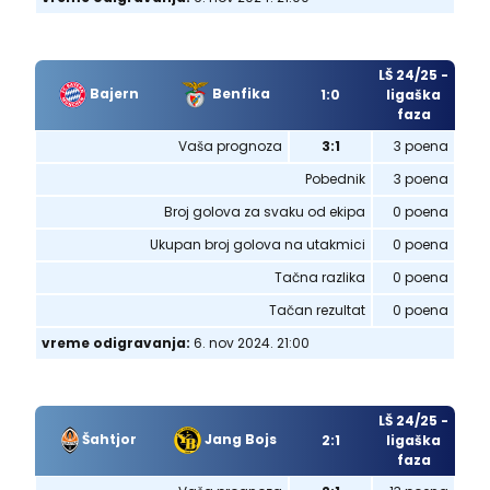
LŠ 24/25 -
Bajern
Benfika
1:0
ligaška
faza
Vaša prognoza
3:1
3 poena
Pobednik
3 poena
Broj golova za svaku od ekipa
0 poena
Ukupan broj golova na utakmici
0 poena
Tačna razlika
0 poena
Tačan rezultat
0 poena
vreme odigravanja:
6. nov 2024. 21:00
LŠ 24/25 -
Šahtjor
Jang Bojs
2:1
ligaška
faza