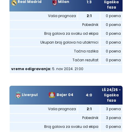
Real Madrid
Milan
1:3
ligaška
faza
Vaša prognoza
2:1
0 poena
Pobednik
0 poena
Broj golova za svaku od ekipa
0 poena
Ukupan broj golova na utakmici
0 poena
Tačna razlika
0 poena
Tačan rezultat
0 poena
vreme odigravanja:
5. nov 2024. 21:00
LŠ 24/25 -
Liverpul
Bajer 04
4:0
ligaška
faza
Vaša prognoza
2:1
3 poena
Pobednik
3 poena
Broj golova za svaku od ekipa
0 poena