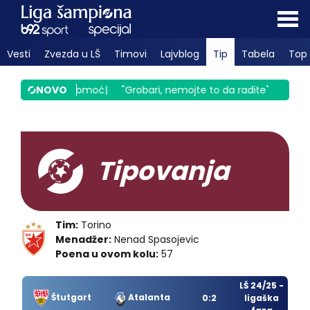
Vesti
Zvezda u LŠ
Timovi
Lajvblog
Tip
Tabela
Top 
zan zove u pomoć
NOVO
|
"Grobari, nemojte to da radite"
|
Ne blista 
Tipovanja
Tim:
Torino
Menadžer:
Nenad Spasojevic
Poena u ovom kolu:
57
LŠ 24/25 -
Štutgart
Atalanta
0:2
ligaška