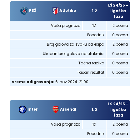
LŠ 24/25 -
PSŽ
Atletiko
1:2
ligaška
faza
Vaša prognoza
1:1
2 poena
Pobednik
0 poena
Broj golova za svaku od ekipa
2 poena
Ukupan broj golova na utakmici
0 poena
Tačna razlika
0 poena
Tačan rezultat
0 poena
vreme odigravanja:
6. nov 2024. 21:00
LŠ 24/25 -
Inter
Arsenal
1:0
ligaška
faza
Vaša prognoza
1:1
2 poena
Pobednik
0 poena