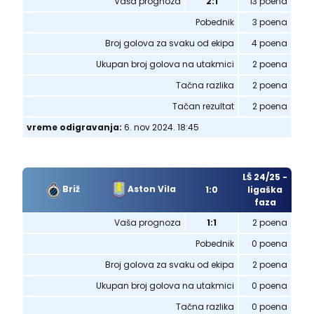
Vaša prognoza
2:1
13 poena
Pobednik
3 poena
Broj golova za svaku od ekipa
4 poena
Ukupan broj golova na utakmici
2 poena
Tačna razlika
2 poena
Tačan rezultat
2 poena
vreme odigravanja:
6. nov 2024. 18:45
LŠ 24/25 -
Briž
Aston Vila
1:0
ligaška
faza
Vaša prognoza
1:1
2 poena
Pobednik
0 poena
Broj golova za svaku od ekipa
2 poena
Ukupan broj golova na utakmici
0 poena
Tačna razlika
0 poena