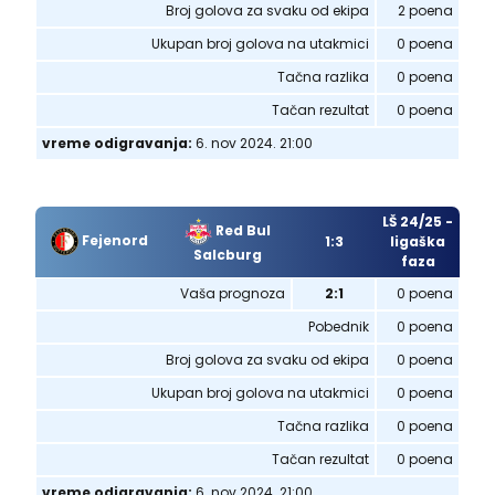
Broj golova za svaku od ekipa
2 poena
Ukupan broj golova na utakmici
0 poena
Tačna razlika
0 poena
Tačan rezultat
0 poena
vreme odigravanja:
6. nov 2024. 21:00
LŠ 24/25 -
Red Bul
Fejenord
1:3
ligaška
Salcburg
faza
Vaša prognoza
2:1
0 poena
Pobednik
0 poena
Broj golova za svaku od ekipa
0 poena
Ukupan broj golova na utakmici
0 poena
Tačna razlika
0 poena
Tačan rezultat
0 poena
vreme odigravanja:
6. nov 2024. 21:00