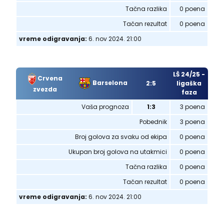
Tačna razlika
0 poena
Tačan rezultat
0 poena
vreme odigravanja:
6. nov 2024. 21:00
LŠ 24/25 -
Crvena
Barselona
2:5
ligaška
zvezda
faza
Vaša prognoza
1:3
3 poena
Pobednik
3 poena
Broj golova za svaku od ekipa
0 poena
Ukupan broj golova na utakmici
0 poena
Tačna razlika
0 poena
Tačan rezultat
0 poena
vreme odigravanja:
6. nov 2024. 21:00