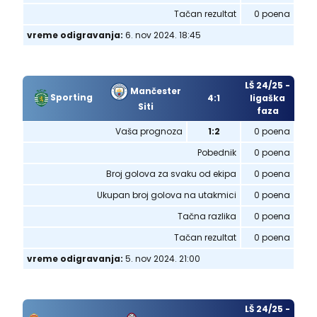
Tačan rezultat
0 poena
vreme odigravanja:
6. nov 2024. 18:45
LŠ 24/25 -
Mančester
Sporting
4:1
ligaška
Siti
faza
Vaša prognoza
1:2
0 poena
Pobednik
0 poena
Broj golova za svaku od ekipa
0 poena
Ukupan broj golova na utakmici
0 poena
Tačna razlika
0 poena
Tačan rezultat
0 poena
vreme odigravanja:
5. nov 2024. 21:00
LŠ 24/25 -