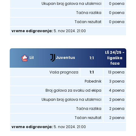
Ukupan broj golova na utakmici
0 poena
Tačna razlika
0 poena
Tačan rezultat
0 poena
vreme odigravanja:
5. nov 2024. 21:00
LŠ 24/25 -
Juventus
Lil
1:1
ligaška
faza
Vaša prognoza
1:1
13 poena
Pobednik
3 poena
Broj golova za svaku od ekipa
4 poena
Ukupan broj golova na utakmici
2 poena
Tačna razlika
2 poena
Tačan rezultat
2 poena
vreme odigravanja:
5. nov 2024. 21:00