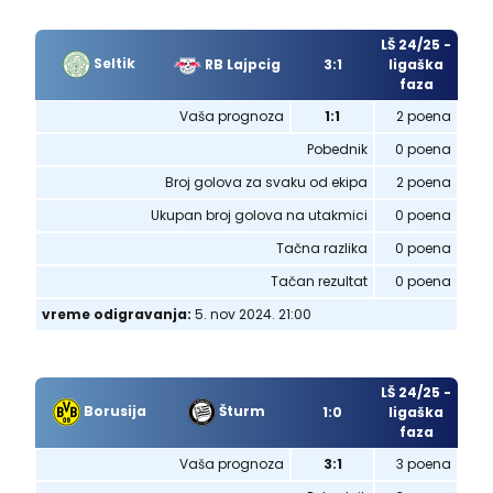
LŠ 24/25 -
Seltik
RB Lajpcig
3:1
ligaška
faza
Vaša prognoza
1:1
2 poena
Pobednik
0 poena
Broj golova za svaku od ekipa
2 poena
Ukupan broj golova na utakmici
0 poena
Tačna razlika
0 poena
Tačan rezultat
0 poena
vreme odigravanja:
5. nov 2024. 21:00
LŠ 24/25 -
Borusija
Šturm
1:0
ligaška
faza
Vaša prognoza
3:1
3 poena