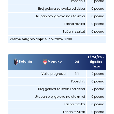
Pobednik
3 poena
Broj golova za svaku od ekipa
0 poena
Ukupan broj golova na utakmici
0 poena
Tačna razlika
0 poena
Tačan rezultat
0 poena
vreme odigravanja:
5. nov 2024. 21:00
LŠ 24/25 -
Bolonja
Monako
0:1
ligaška
faza
Vaša prognoza
1:1
2 poena
Pobednik
0 poena
Broj golova za svaku od ekipa
2 poena
Ukupan broj golova na utakmici
0 poena
Tačna razlika
0 poena
Tačan rezultat
0 poena