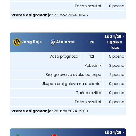
Tačan rezultat
0 poena
vreme odigravanja:
27. nov 2024. 18:45
LŠ 24/25 -
Jang Bojs
Atalanta
1:6
ligaška
faza
Vaša prognoza
1:2
5 poena
Pobednik
3 poena
Broj golova za svaku od ekipa
2 poena
Ukupan broj golova na utakmici
0 poena
Tačna razlika
0 poena
Tačan rezultat
0 poena
vreme odigravanja:
26. nov 2024. 21:00
LŠ 24/25 -