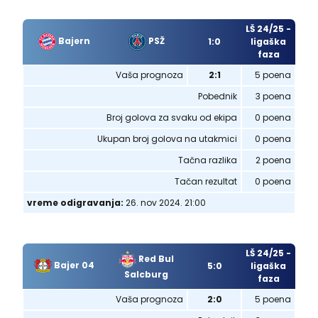
LŠ 24/25 -
Bajern
PSŽ
1:0
ligaška
faza
Vaša prognoza
2:1
5 poena
Pobednik
3 poena
Broj golova za svaku od ekipa
0 poena
Ukupan broj golova na utakmici
0 poena
Tačna razlika
2 poena
Tačan rezultat
0 poena
vreme odigravanja:
26. nov 2024. 21:00
LŠ 24/25 -
Red Bul
Bajer 04
5:0
ligaška
Salcburg
faza
Vaša prognoza
2:0
5 poena