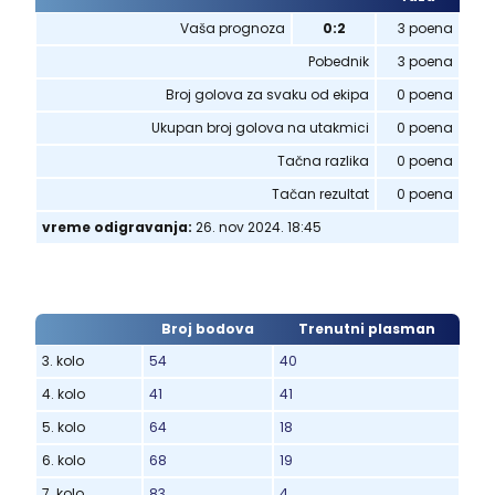
Vaša prognoza
0:2
3 poena
Pobednik
3 poena
Broj golova za svaku od ekipa
0 poena
Ukupan broj golova na utakmici
0 poena
Tačna razlika
0 poena
Tačan rezultat
0 poena
vreme odigravanja:
26. nov 2024. 18:45
Broj bodova
Trenutni plasman
3. kolo
54
40
4. kolo
41
41
5. kolo
64
18
6. kolo
68
19
7. kolo
83
4