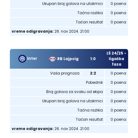
Ukupan broj golova na utakmici
0 poena
Tačna razlika
0 poena
Tačan rezultat
0 poena
vreme odigravanja:
26. nov 2024. 21:00
LŠ 24/25 -
Inter
RB Lajpcig
1:0
ligaška
faza
Vaša prognoza
2:2
0 poena
Pobednik
0 poena
Broj golova za svaku od ekipa
0 poena
Ukupan broj golova na utakmici
0 poena
Tačna razlika
0 poena
Tačan rezultat
0 poena
vreme odigravanja:
26. nov 2024. 21:00