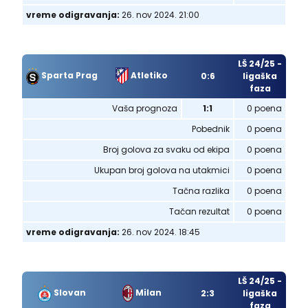
vreme odigravanja:
26. nov 2024. 21:00
LŠ 24/25 -
Sparta Prag
Atletiko
0:6
ligaška
faza
Vaša prognoza
1:1
0 poena
Pobednik
0 poena
Broj golova za svaku od ekipa
0 poena
Ukupan broj golova na utakmici
0 poena
Tačna razlika
0 poena
Tačan rezultat
0 poena
vreme odigravanja:
26. nov 2024. 18:45
LŠ 24/25 -
Slovan
Milan
2:3
ligaška
faza