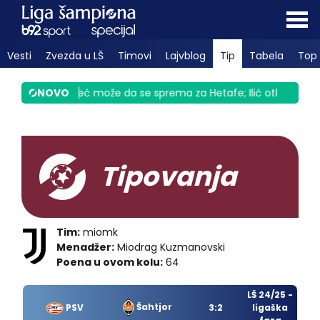
Vesti
Zvezda u LŠ
Timovi
Lajvblog
Tip
Tabela
Top 
Partizan već može da se sprema za Hetafe; Ilić otkrio zašto Ugr
NOVO
Tipovanja
Tim:
miomk
Menadžer:
Miodrag Kuzmanovski
Poena u ovom kolu:
64
LŠ 24/25 -
Šahtjor
PSV
3:2
ligaška