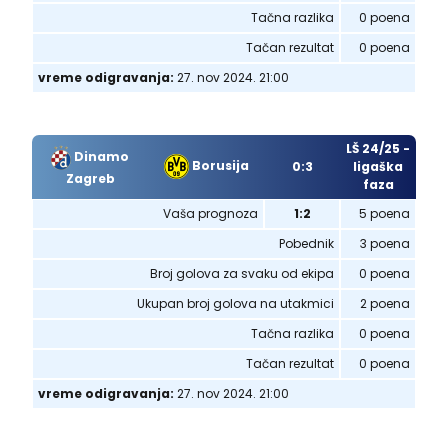
Tačna razlika
0 poena
Tačan rezultat
0 poena
vreme odigravanja:
27. nov 2024. 21:00
LŠ 24/25 -
Dinamo
Borusija
0:3
ligaška
Zagreb
faza
Vaša prognoza
1:2
5 poena
Pobednik
3 poena
Broj golova za svaku od ekipa
0 poena
Ukupan broj golova na utakmici
2 poena
Tačna razlika
0 poena
Tačan rezultat
0 poena
vreme odigravanja:
27. nov 2024. 21:00