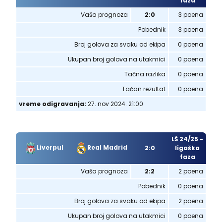
faza
Vaša prognoza
2:0
3 poena
Pobednik
3 poena
Broj golova za svaku od ekipa
0 poena
Ukupan broj golova na utakmici
0 poena
Tačna razlika
0 poena
Tačan rezultat
0 poena
vreme odigravanja:
27. nov 2024. 21:00
LŠ 24/25 -
Liverpul
Real Madrid
2:0
ligaška
faza
Vaša prognoza
2:2
2 poena
Pobednik
0 poena
Broj golova za svaku od ekipa
2 poena
Ukupan broj golova na utakmici
0 poena