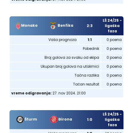
LŠ 24/25 -
Monako
Benfika
2:3
ligaška
faza
Vaša prognoza
1:1
0 poena
Pobednik
0 poena
Broj golova za svaku od ekipa
0 poena
Ukupan broj golova na utakmici
0 poena
Tačna razlika
0 poena
Tačan rezultat
0 poena
vreme odigravanja:
27. nov 2024. 21:00
LŠ 24/25 -
Šturm
Đirona
1:0
ligaška
faza