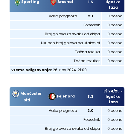
Sporting
Arsenal
1:5
ligaška
faza
Vaša prognoza
2:1
0 poena
Pobednik
0 poena
Broj golova za svaku od ekipa
0 poena
Ukupan broj golova na utakmici
0 poena
Tačna razlika
0 poena
Tačan rezultat
0 poena
vreme odigravanja:
26. nov 2024. 21:00
LŠ 24/25 -
Mančester
Fejenord
3:3
ligaška
Siti
faza
Vaša prognoza
2:0
0 poena
Pobednik
0 poena
Broj golova za svaku od ekipa
0 poena