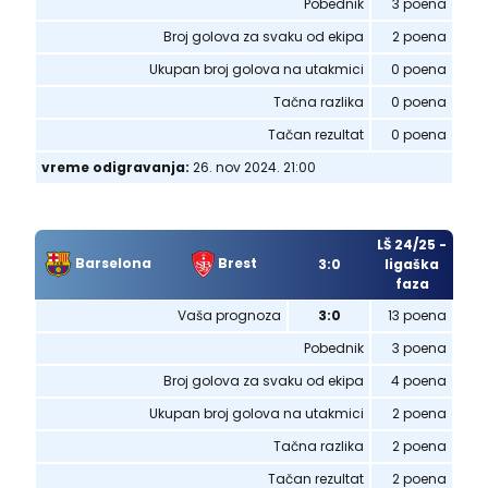
Pobednik
3 poena
Broj golova za svaku od ekipa
2 poena
Ukupan broj golova na utakmici
0 poena
Tačna razlika
0 poena
Tačan rezultat
0 poena
vreme odigravanja:
26. nov 2024. 21:00
LŠ 24/25 -
Barselona
Brest
3:0
ligaška
faza
Vaša prognoza
3:0
13 poena
Pobednik
3 poena
Broj golova za svaku od ekipa
4 poena
Ukupan broj golova na utakmici
2 poena
Tačna razlika
2 poena
Tačan rezultat
2 poena