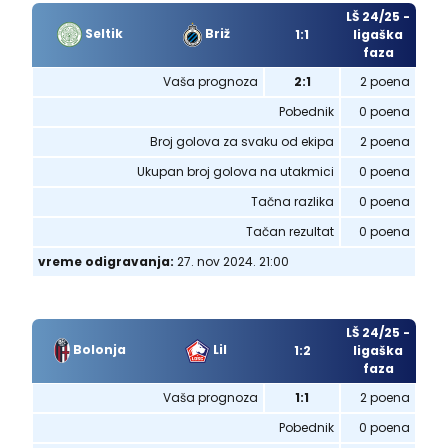
LŠ 24/25 -
Seltik
Briž
1:1
ligaška
faza
Vaša prognoza
2:1
2 poena
Pobednik
0 poena
Broj golova za svaku od ekipa
2 poena
Ukupan broj golova na utakmici
0 poena
Tačna razlika
0 poena
Tačan rezultat
0 poena
vreme odigravanja:
27. nov 2024. 21:00
LŠ 24/25 -
Bolonja
Lil
1:2
ligaška
faza
Vaša prognoza
1:1
2 poena
Pobednik
0 poena