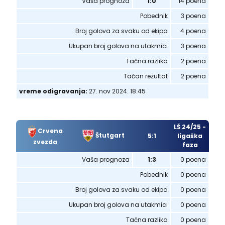
Vaša prognoza
1:0
14 poena
Pobednik
3 poena
Broj golova za svaku od ekipa
4 poena
Ukupan broj golova na utakmici
3 poena
Tačna razlika
2 poena
Tačan rezultat
2 poena
vreme odigravanja:
27. nov 2024. 18:45
LŠ 24/25 -
Crvena
Štutgart
5:1
ligaška
zvezda
faza
Vaša prognoza
1:3
0 poena
Pobednik
0 poena
Broj golova za svaku od ekipa
0 poena
Ukupan broj golova na utakmici
0 poena
Tačna razlika
0 poena