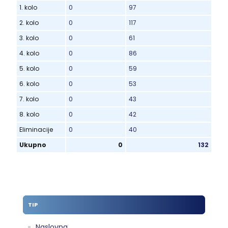
1. kolo
0
97
2. kolo
0
117
3. kolo
0
61
4. kolo
0
86
5. kolo
0
59
6. kolo
0
53
7. kolo
0
43
8. kolo
0
42
Eliminacije
0
40
Ukupno
0
132
TIP
Naslovna