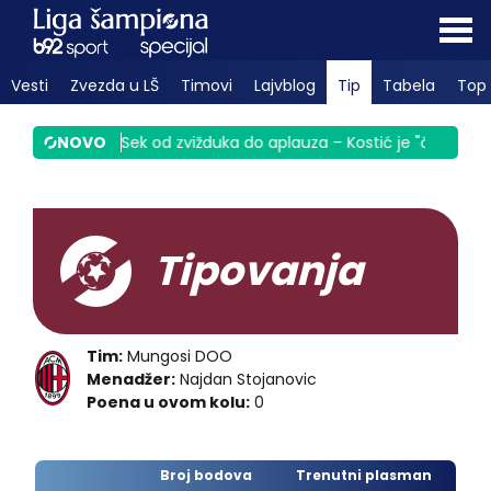
Vesti
Zvezda u LŠ
Timovi
Lajvblog
Tip
Tabela
Top 
inula Srbiju
NOVO
|
Sek od zvižduka do aplauza – Kostić je "čigra" VID
Tipovanja
Tim:
Mungosi DOO
Menadžer:
Najdan Stojanovic
Poena u ovom kolu:
0
Broj bodova
Trenutni plasman