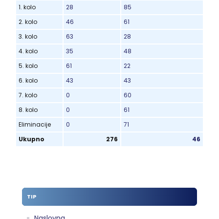
1. kolo
28
85
2. kolo
46
61
3. kolo
63
28
4. kolo
35
48
5. kolo
61
22
6. kolo
43
43
7. kolo
0
60
8. kolo
0
61
Eliminacije
0
71
Ukupno
276
46
TIP
Naslovna