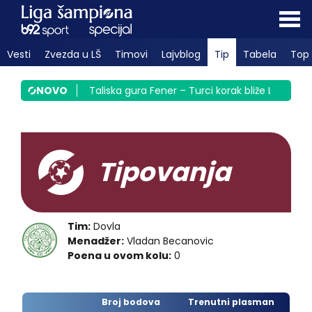
Vesti
Zvezda u LŠ
Timovi
Lajvblog
Tip
Tabela
Top 
i ne posustaju
NOVO
|
Taliska gura Fener – Turci korak bliže Ligi šamp
Tipovanja
Tim:
Dovla
Menadžer:
Vladan Becanovic
Poena u ovom kolu:
0
Broj bodova
Trenutni plasman