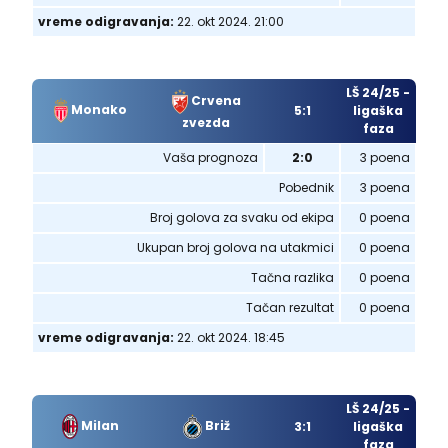
vreme odigravanja:
22. okt 2024. 21:00
LŠ 24/25 -
Crvena
Monako
5:1
ligaška
zvezda
faza
Vaša prognoza
2:0
3 poena
Pobednik
3 poena
Broj golova za svaku od ekipa
0 poena
Ukupan broj golova na utakmici
0 poena
Tačna razlika
0 poena
Tačan rezultat
0 poena
vreme odigravanja:
22. okt 2024. 18:45
LŠ 24/25 -
Milan
Briž
3:1
ligaška
faza