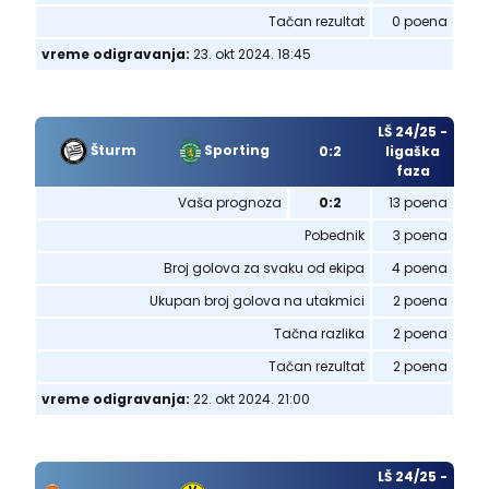
Tačan rezultat
0 poena
vreme odigravanja:
23. okt 2024. 18:45
LŠ 24/25 -
Šturm
Sporting
0:2
ligaška
faza
Vaša prognoza
0:2
13 poena
Pobednik
3 poena
Broj golova za svaku od ekipa
4 poena
Ukupan broj golova na utakmici
2 poena
Tačna razlika
2 poena
Tačan rezultat
2 poena
vreme odigravanja:
22. okt 2024. 21:00
LŠ 24/25 -