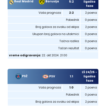
Real Madrid
Borusija
5:2
ligaška
faza
Vaša prognoza
2:2
2 poena
Pobednik
0 poena
Broj golova za svaku od ekipa
2 poena
Ukupan broj golova na utakmici
0 poena
Tačna razlika
0 poena
Tačan rezultat
0 poena
vreme odigravanja:
22. okt 2024. 21:00
LŠ 24/25 -
PSŽ
PSV
1:1
ligaška
faza
Vaša prognoza
1:0
2 poena
Pobednik
0 poena
Broj golova za svaku od ekipa
2 poena