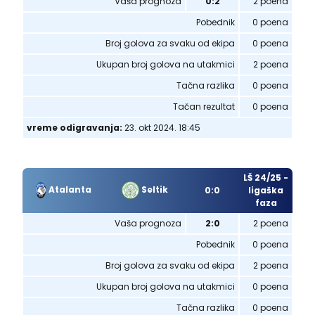
Vaša prognoza
0:2
2 poena
Pobednik
0 poena
Broj golova za svaku od ekipa
0 poena
Ukupan broj golova na utakmici
2 poena
Tačna razlika
0 poena
Tačan rezultat
0 poena
vreme odigravanja:
23. okt 2024. 18:45
LŠ 24/25 -
Atalanta
Seltik
0:0
ligaška
faza
Vaša prognoza
2:0
2 poena
Pobednik
0 poena
Broj golova za svaku od ekipa
2 poena
Ukupan broj golova na utakmici
0 poena
Tačna razlika
0 poena