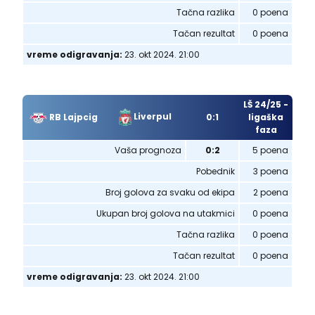
Tačna razlika
0 poena
Tačan rezultat
0 poena
vreme odigravanja:
23. okt 2024. 21:00
LŠ 24/25 -
Liverpul
RB Lajpcig
0:1
ligaška
faza
Vaša prognoza
0:2
5 poena
Pobednik
3 poena
Broj golova za svaku od ekipa
2 poena
Ukupan broj golova na utakmici
0 poena
Tačna razlika
0 poena
Tačan rezultat
0 poena
vreme odigravanja:
23. okt 2024. 21:00