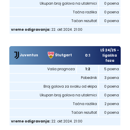
Ukupan broj golova na utakmici
0 poena
Tačna razlika
0 poena
Tačan rezultat
0 poena
vreme odigravanja:
22. okt 2024. 21:00
LŠ 24/25 -
Juventus
Štutgart
0:1
ligaška
faza
Vaša prognoza
1:2
5 poena
Pobednik
3 poena
Broj golova za svaku od ekipa
0 poena
Ukupan broj golova na utakmici
0 poena
Tačna razlika
2 poena
Tačan rezultat
0 poena
vreme odigravanja:
22. okt 2024. 21:00