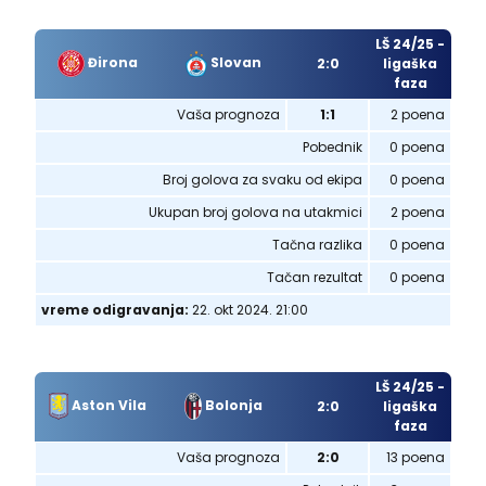
LŠ 24/25 -
Đirona
Slovan
2:0
ligaška
faza
Vaša prognoza
1:1
2 poena
Pobednik
0 poena
Broj golova za svaku od ekipa
0 poena
Ukupan broj golova na utakmici
2 poena
Tačna razlika
0 poena
Tačan rezultat
0 poena
vreme odigravanja:
22. okt 2024. 21:00
LŠ 24/25 -
Aston Vila
Bolonja
2:0
ligaška
faza
Vaša prognoza
2:0
13 poena