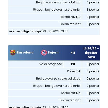
Broj golova za svaku od ekipa
0 poena
Ukupan broj golova na utakmici
3 poena
Tačna razlika
0 poena
Tačan rezultat
0 poena
vreme odigravanja:
23. okt 2024. 21:00
LŠ 24/25 -
Barselona
Bajern
4:1
ligaška
faza
Vaša prognoza
1:3
0 poena
Pobednik
0 poena
Broj golova za svaku od ekipa
0 poena
Ukupan broj golova na utakmici
0 poena
Tačna razlika
0 poena
Tačan rezultat
0 poena
vreme odigravanja:
23. okt 2024. 21:00