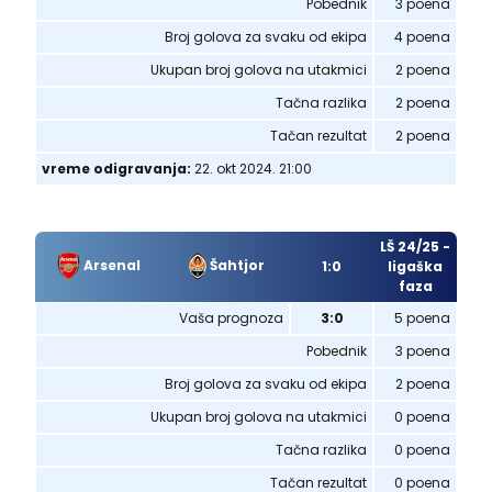
Pobednik
3 poena
Broj golova za svaku od ekipa
4 poena
Ukupan broj golova na utakmici
2 poena
Tačna razlika
2 poena
Tačan rezultat
2 poena
vreme odigravanja:
22. okt 2024. 21:00
LŠ 24/25 -
Arsenal
Šahtjor
1:0
ligaška
faza
Vaša prognoza
3:0
5 poena
Pobednik
3 poena
Broj golova za svaku od ekipa
2 poena
Ukupan broj golova na utakmici
0 poena
Tačna razlika
0 poena
Tačan rezultat
0 poena