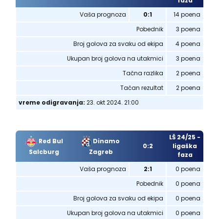
faza
Vaša prognoza
0:1
14 poena
Pobednik
3 poena
Broj golova za svaku od ekipa
4 poena
Ukupan broj golova na utakmici
3 poena
Tačna razlika
2 poena
Tačan rezultat
2 poena
vreme odigravanja:
23. okt 2024. 21:00
LŠ 24/25 -
Red Bul
Dinamo
0:2
ligaška
Salcburg
Zagreb
faza
Vaša prognoza
2:1
0 poena
Pobednik
0 poena
Broj golova za svaku od ekipa
0 poena
Ukupan broj golova na utakmici
0 poena