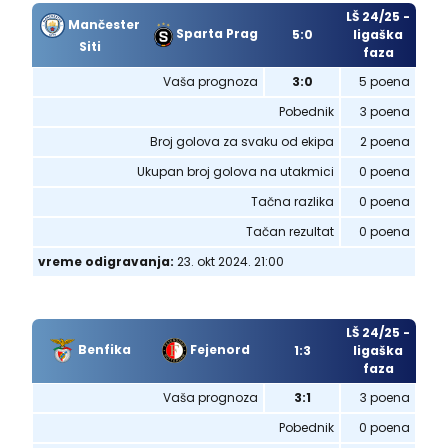
LŠ 24/25 -
Mančester
Sparta Prag
5:0
ligaška
Siti
faza
Vaša prognoza
3:0
5 poena
Pobednik
3 poena
Broj golova za svaku od ekipa
2 poena
Ukupan broj golova na utakmici
0 poena
Tačna razlika
0 poena
Tačan rezultat
0 poena
vreme odigravanja:
23. okt 2024. 21:00
LŠ 24/25 -
Benfika
Fejenord
1:3
ligaška
faza
Vaša prognoza
3:1
3 poena
Pobednik
0 poena