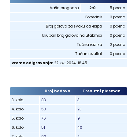
Vaša prognoza
2:0
5 poena
Pobednik
3 poena
Broj golova za svaku od ekipa
0 poena
Ukupan broj golova na utakmici
0 poena
Tačna razlika
2 poena
Tačan rezultat
0 poena
vreme odigravanja:
22. okt 2024. 18:45
Broj bodova
Trenutni plasman
3. kolo
83
3
4. kolo
53
23
5. kolo
76
9
6. kolo
51
40
7. kolo
90
2