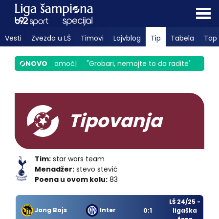
Vesti
Zvezda u LŠ
Timovi
Lajvblog
Tip
Tabela
Top 
zan zove u pomoć
NOVO
|
"Grobari, nemojte to da radite"
|
Ne blista 
Tipovanja
Tim:
star wars team
Menadžer:
stevo stević
Poena u ovom kolu:
83
LŠ 24/25 -
Jang Bojs
Inter
0:1
ligaška