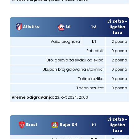
LŠ 24/25 -
Atletiko
Lil
1:3
ligaška
faza
Vaša prognoza
1:1
2 poena
Pobednik
0 poena
Broj golova za svaku od ekipa
2 poena
Ukupan broj golova na utakmici
0 poena
Tačna razlika
0 poena
Tačan rezultat
0 poena
vreme odigravanja:
23. okt 2024. 21:00
LŠ 24/25 -
Brest
Bajer 04
1:1
ligaška
faza