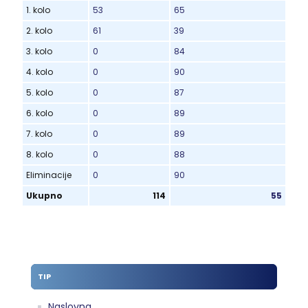
1. kolo
53
65
2. kolo
61
39
3. kolo
0
84
4. kolo
0
90
5. kolo
0
87
6. kolo
0
89
7. kolo
0
89
8. kolo
0
88
Eliminacije
0
90
Ukupno
114
55
TIP
Naslovna