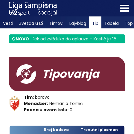
Vesti
Zvezda u LŠ
Timovi
Lajvblog
Tip
Tabela
Top 
nula Srbiju
NOVO
|
Sek od zvižduka do aplauza – Kostić je "čigra" VID
Tipovanja
Tim:
borovo
Menadžer:
Nemanja Tomić
Poena u ovom kolu:
0
Broj bodova
Trenutni plasman