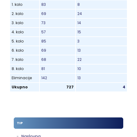
1. kolo
83
8
2. kolo
69
24
3. kolo
73
14
4. kolo
57
15
5. kolo
85
3
6. kolo
69
13
7. kolo
68
22
8. kolo
81
10
Eliminacije
142
13
Ukupno
727
4
TIP
Naslovna