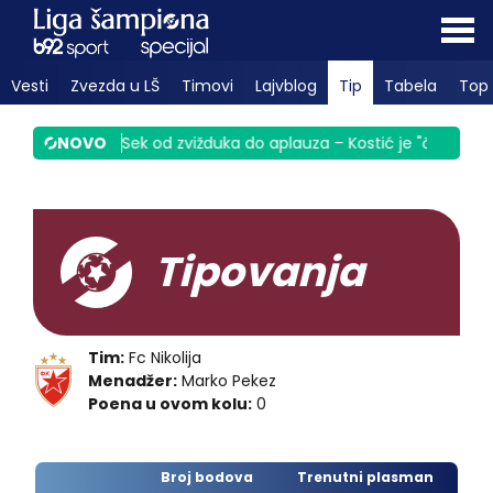
Vesti
Zvezda u LŠ
Timovi
Lajvblog
Tip
Tabela
Top 
inula Srbiju
NOVO
|
Sek od zvižduka do aplauza – Kostić je "čigra" VID
Tipovanja
Tim:
Fc Nikolija
Menadžer:
Marko Pekez
Poena u ovom kolu:
0
Broj bodova
Trenutni plasman