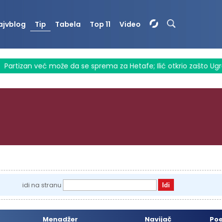
ajvblog
Tip
Tabela
Top 11
Video
artizan već može da se sprema za Hetafe; Ilić otkrio zašto Ugreši
idi na stranu
Menadžer
Navijač
Po