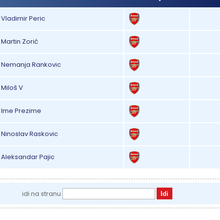
Vladimir Peric
Martin Zorić
Nemanja Rankovic
Miloš V
Ime Prezime
Ninoslav Raskovic
Aleksandar Pajic
idi na stranu