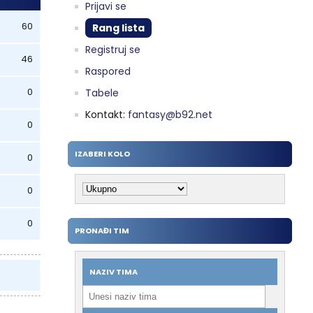
Prijavi se
60
Rang lista
Registruj se
46
Raspored
0
Tabele
Kontakt:
fantasy@b92.net
0
IZABERI KOLO
0
0
0
PRONAĐI TIM
NAZIV TIMA