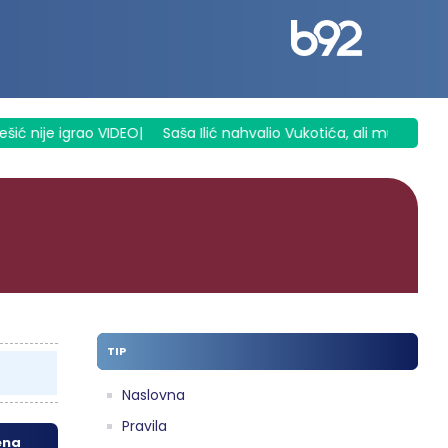
ć nije igrao VIDEO
|
Saša Ilić nahvalio Vukotića, ali mu i zameri
TIP
Naslovna
Pravila
ena