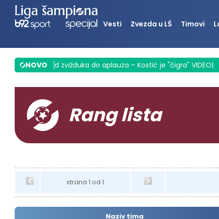
Vesti
Zvezda u LŠ
Timovi
L
voljna
|
NOVO
Sek od zvižduka do aplauza – Kostić je "čigra" VIDEO
|
P
Rang lista
strana 1 od 1
Naziv tima