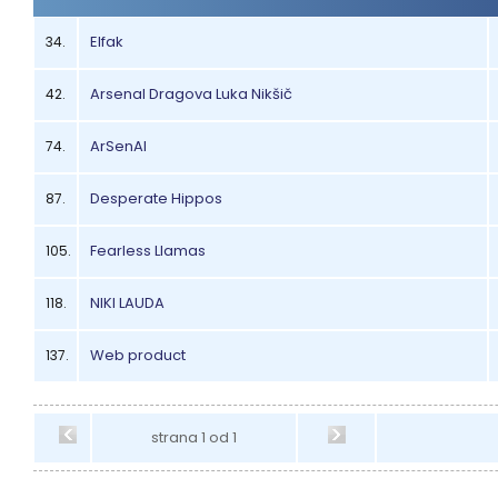
Elfak
34.
Arsenal Dragova Luka Nikšič
42.
ArSenAl
74.
Desperate Hippos
87.
Fearless Llamas
105.
NIKI LAUDA
118.
Web product
137.
strana 1 od 1