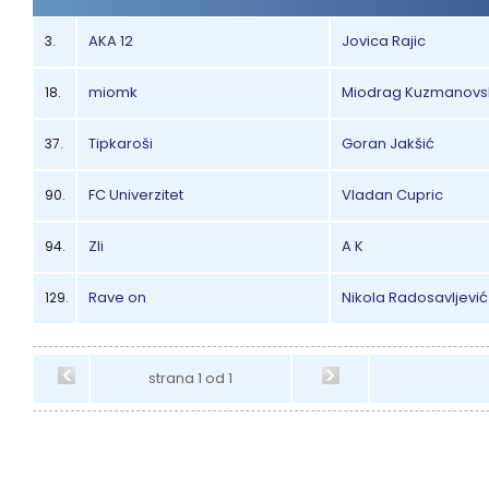
AKA 12
Jovica Rajic
3.
miomk
Miodrag Kuzmanovs
18.
Tipkaroši
Goran Jakšić
37.
FC Univerzitet
Vladan Cupric
90.
Zli
A K
94.
Rave on
Nikola Radosavljević
129.
strana 1 od 1