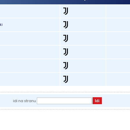
ki
idi na stranu