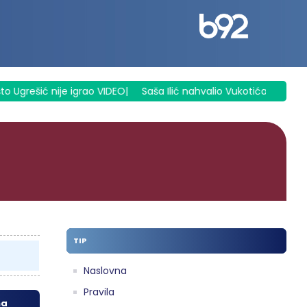
 Ugrešić nije igrao VIDEO
|
Saša Ilić nahvalio Vukotića, ali mu i
TIP
Naslovna
Pravila
na