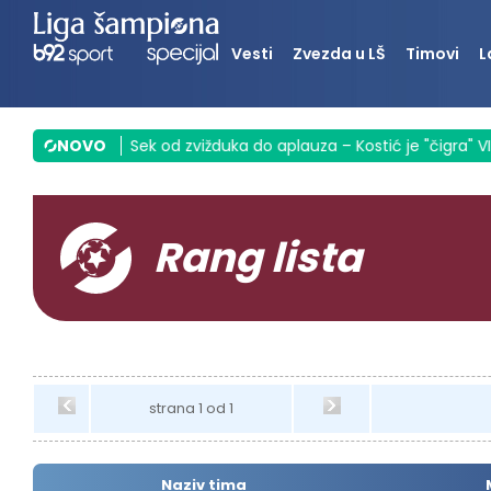
Vesti
Zvezda u LŠ
Timovi
L
inula Srbiju
NOVO
|
Sek od zvižduka do aplauza – Kostić je "čigra" VID
Rang lista
strana 1 od 1
Naziv tima