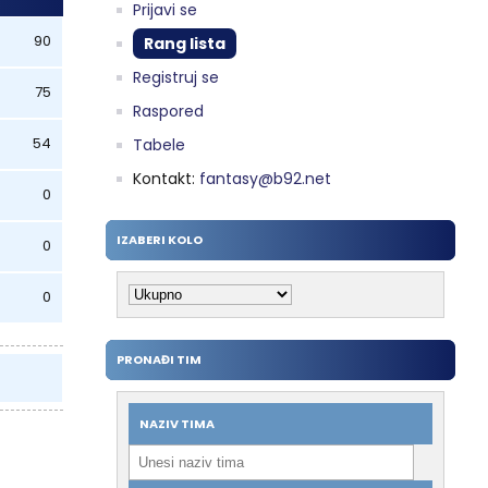
Prijavi se
90
Rang lista
Registruj se
75
Raspored
54
Tabele
Kontakt:
fantasy@b92.net
0
IZABERI KOLO
0
0
PRONAĐI TIM
NAZIV TIMA