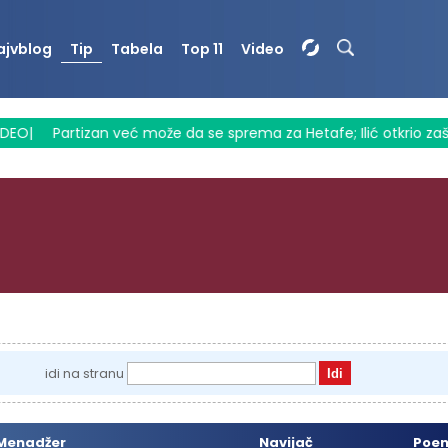
ajvblog
Tip
Tabela
Top 11
Video
EO
|
Partizan već može da se sprema za Hetafe; Ilić otkrio zašto
idi na stranu
Menadžer
Navijač
Poe