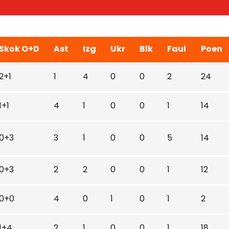
Skok O+D
Ast
Izg
Ukr
Blk
Faul
Poen
2+1
1
4
0
0
2
24
1+1
4
1
0
0
1
14
0+3
3
1
0
0
5
14
0+3
2
2
0
0
1
12
0+0
4
0
1
0
1
2
1+4
2
1
0
0
1
18