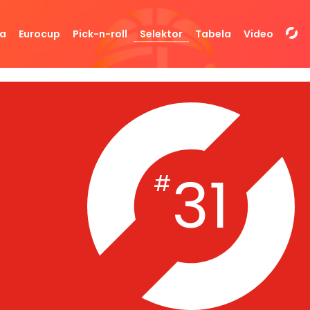
da
Eurocup
Pick-n-roll
Selektor
Tabela
Video
31
#