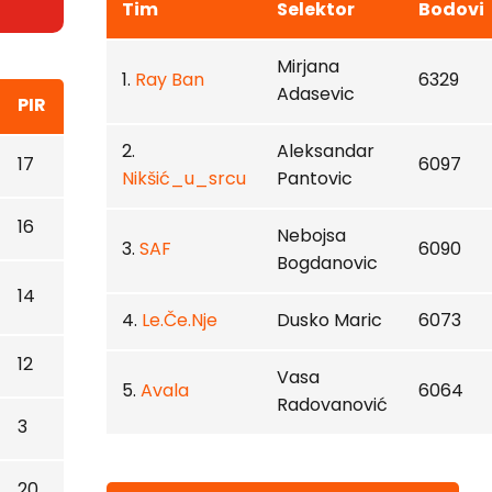
Tim
Selektor
Bodovi
Mirjana
1.
Ray Ban
6329
Adasevic
PIR
2.
Aleksandar
17
6097
Nikšić_u_srcu
Pantovic
16
Nebojsa
3.
SAF
6090
Bogdanovic
14
4.
Le.Če.Nje
Dusko Maric
6073
12
Vasa
5.
Avala
6064
Radovanović
3
20