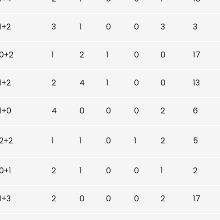
1+2
3
1
0
0
3
3
0+2
1
2
1
0
0
17
1+2
2
4
1
0
0
13
1+0
4
0
0
0
2
6
2+2
1
1
0
1
2
5
0+1
2
1
0
0
1
2
1+3
2
0
0
0
2
17