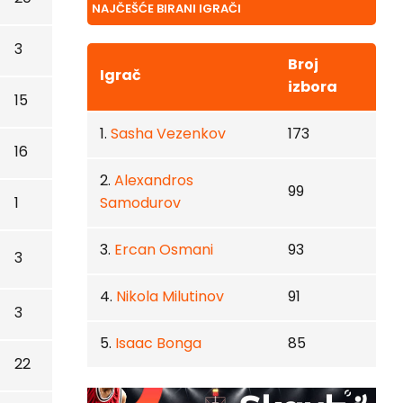
NAJČEŠĆE BIRANI IGRAČI
3
Broj
Igrač
izbora
15
1.
Sasha Vezenkov
173
16
2.
Alexandros
99
1
Samodurov
3.
Ercan Osmani
93
3
4.
Nikola Milutinov
91
3
5.
Isaac Bonga
85
22