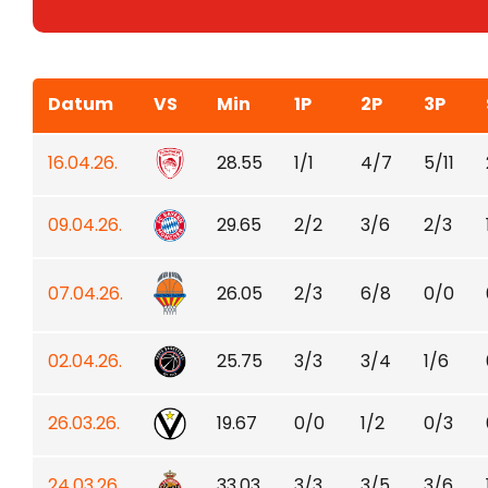
Datum
VS
Min
1P
2P
3P
16.04.26.
28.55
1/1
4/7
5/11
09.04.26.
29.65
2/2
3/6
2/3
07.04.26.
26.05
2/3
6/8
0/0
02.04.26.
25.75
3/3
3/4
1/6
26.03.26.
19.67
0/0
1/2
0/3
24.03.26.
33.03
3/3
3/5
3/6