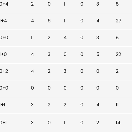
0+4
2
0
1
0
3
8
1+4
4
6
1
0
4
27
0+0
1
2
4
0
3
8
1+0
4
3
0
0
5
22
0+2
4
2
3
0
0
2
0+0
0
0
0
0
0
0
1+1
3
2
2
0
4
11
0+1
3
0
1
0
2
14