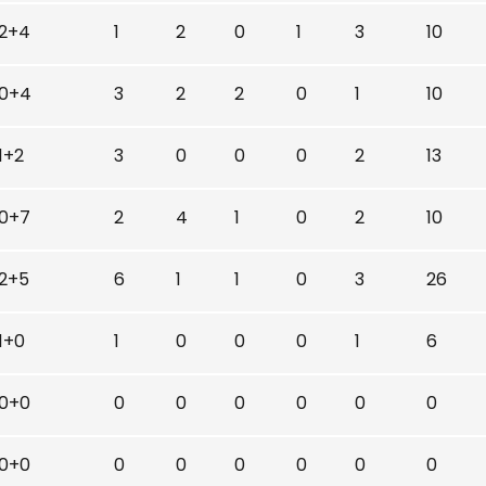
2+4
1
2
0
1
3
10
0+4
3
2
2
0
1
10
1+2
3
0
0
0
2
13
0+7
2
4
1
0
2
10
2+5
6
1
1
0
3
26
1+0
1
0
0
0
1
6
0+0
0
0
0
0
0
0
0+0
0
0
0
0
0
0