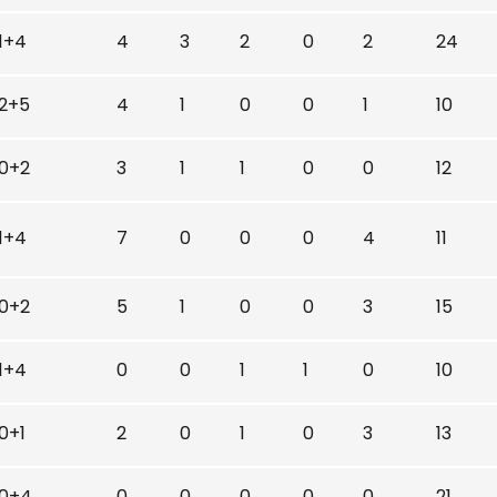
1+4
4
3
2
0
2
24
2+5
4
1
0
0
1
10
0+2
3
1
1
0
0
12
1+4
7
0
0
0
4
11
0+2
5
1
0
0
3
15
1+4
0
0
1
1
0
10
0+1
2
0
1
0
3
13
0+4
0
0
0
0
0
21