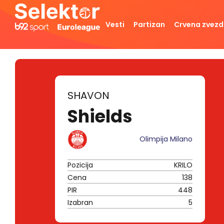
Vesti
Partizan
Crvena zvez
SHAVON
Shields
Olimpija Milano
Pozicija
KRILO
Cena
138
PIR
448
Izabran
5