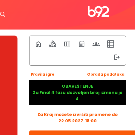
Pravila igre
Obrada podataka
OBAVEŠTENJE
Za Final 4 fazu dozvoljen broj izmena je
4.
Za Kraj možete izvršiti promene do
22.05.2027. 18:00