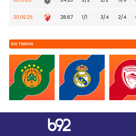
30.09.25.
28.67
1/1
3/4
2/4
SVI TIMOVI