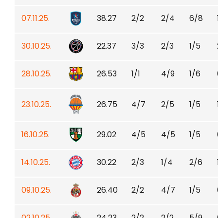
07.11.25.
38.27
2/2
2/4
6/8
30.10.25.
22.37
3/3
2/3
1/5
28.10.25.
26.53
1/1
4/9
1/6
23.10.25.
26.75
4/7
2/5
1/5
16.10.25.
29.02
4/5
4/5
1/5
14.10.25.
30.22
2/3
1/4
2/6
09.10.25.
26.40
2/2
4/7
1/5
02.10.25.
24.23
2/2
2/2
5/9