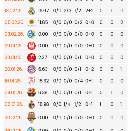
13.02.26.
19.67
0/0
2/3
1/2
2+2
0
1
0
05.02.26.
11.85
0/0
0/0
0/2
0+0
0
0
2
03.02.26.
0.00
0/0
0/0
0/0
0+0
0
0
0
29.01.26.
0.00
0/0
0/0
0/0
0+0
0
0
0
23.01.26.
2.27
0/0
0/0
0/1
0+0
0
0
0
20.01.26.
6.63
0/0
0/0
0/1
0+2
0
0
1
16.01.26.
18.32
0/0
0/0
0/4
0+1
0
0
0
09.01.26.
6.38
0/0
0/0
0/1
0+1
0
1
0
06.01.26.
18.98
0/0
1/4
1/2
0+1
1
0
1
30.12.25.
0.00
0/0
0/0
0/0
0+0
0
0
0
26.12.25.
0.00
0/0
0/0
0/0
0+0
0
0
0