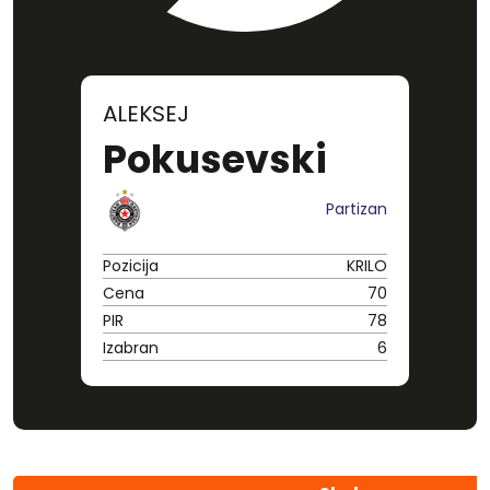
ALEKSEJ
Pokusevski
Partizan
Pozicija
KRILO
Cena
70
PIR
78
Izabran
6