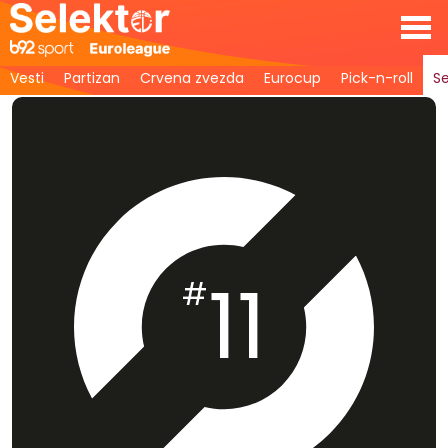
Vesti
Partizan
Crvena zvezda
Eurocup
Pick-n-roll
Se
11
#