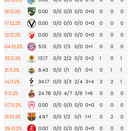
19.12.25.
0.00
0/0
0/0
0/0
0+0
0
0
0
17.12.25.
0.00
0/0
0/0
0/0
0+0
0
0
0
12.12.25.
0.00
0/0
0/0
0/0
0+0
0
0
0
04.12.25.
5.13
0/0
1/3
0/0
0+1
0
0
0
25.11.25.
13.17
0/0
2/2
0/3
0+2
1
0
1
21.11.25.
8.43
0/0
1/1
0/1
0+1
0
1
1
14.11.25.
34.17
0/0
3/3
2/4
3+4
3
2
1
11.11.25.
24.78
0/0
4/7
3/6
1+6
0
0
0
07.11.25.
0.00
0/0
0/0
0/0
0+0
0
0
0
31.10.25.
4.97
0/0
1/2
0/1
1+1
0
2
0
29.10.25.
0.00
0/0
0/0
0/0
0+0
0
0
0