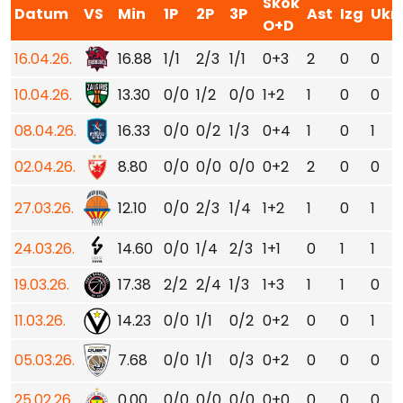
Skok
Datum
VS
Min
1P
2P
3P
Ast
Izg
Ukr
O+D
16.04.26.
16.88
1/1
2/3
1/1
0+3
2
0
0
10.04.26.
13.30
0/0
1/2
0/0
1+2
1
0
0
08.04.26.
16.33
0/0
0/2
1/3
0+4
1
0
1
02.04.26.
8.80
0/0
0/0
0/0
0+2
2
0
0
27.03.26.
12.10
0/0
2/3
1/4
1+2
1
0
1
24.03.26.
14.60
0/0
1/4
2/3
1+1
0
1
1
19.03.26.
17.38
2/2
2/4
1/3
1+3
1
1
0
11.03.26.
14.23
0/0
1/1
0/2
0+2
0
0
1
05.03.26.
7.68
0/0
1/1
0/3
0+2
0
0
0
25.02.26.
0.00
0/0
0/0
0/0
0+0
0
0
0