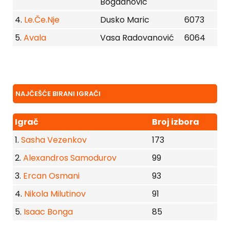
Bogdanovic
4.
Le.Če.Nje
Dusko Maric
6073
5.
Avala
Vasa Radovanović
6064
NAJČEŠĆE BIRANI IGRAČI
Igrač
Broj izbora
1.
Sasha Vezenkov
173
2.
Alexandros Samodurov
99
3.
Ercan Osmani
93
4.
Nikola Milutinov
91
5.
Isaac Bonga
85