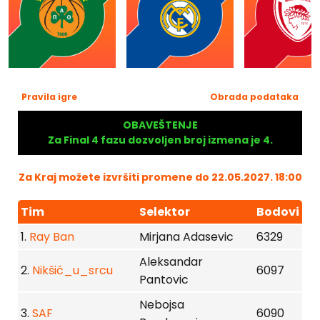
Pravila igre
Obrada podataka
OBAVEŠTENJE
Za Final 4 fazu dozvoljen broj izmena je 4.
Za Kraj možete izvršiti promene do 22.05.2027. 18:00
Tim
Selektor
Bodovi
1.
Ray Ban
Mirjana Adasevic
6329
Aleksandar
2.
Nikšić_u_srcu
6097
Pantovic
Nebojsa
3.
SAF
6090