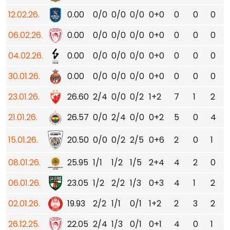
12.02.26.
0.00
0/0
0/0
0/0
0+0
0
0
0
06.02.26.
0.00
0/0
0/0
0/0
0+0
0
0
0
04.02.26.
0.00
0/0
0/0
0/0
0+0
0
0
0
30.01.26.
0.00
0/0
0/0
0/0
0+0
0
0
0
23.01.26.
26.60
2/4
0/0
0/2
1+2
7
1
2
21.01.26.
26.57
0/0
2/4
0/0
0+2
5
0
4
15.01.26.
20.50
0/0
0/2
2/5
0+6
2
0
1
08.01.26.
25.95
1/1
1/2
1/5
2+4
4
2
0
06.01.26.
23.05
1/2
2/2
1/3
0+3
4
1
2
02.01.26.
19.93
2/2
1/1
0/1
1+2
2
3
2
26.12.25.
22.05
2/4
1/3
0/1
0+1
4
0
1