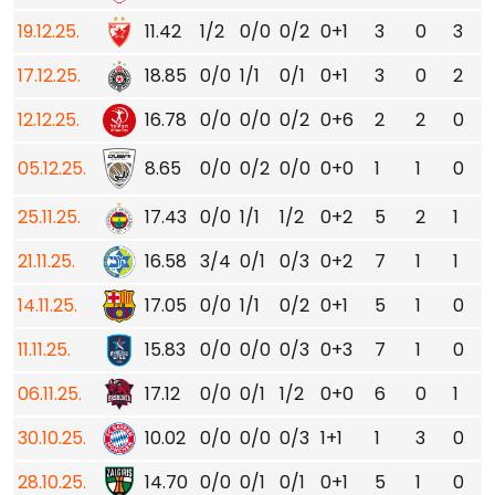
19.12.25.
11.42
1/2
0/0
0/2
0+1
3
0
3
17.12.25.
18.85
0/0
1/1
0/1
0+1
3
0
2
12.12.25.
16.78
0/0
0/0
0/2
0+6
2
2
0
05.12.25.
8.65
0/0
0/2
0/0
0+0
1
1
0
25.11.25.
17.43
0/0
1/1
1/2
0+2
5
2
1
21.11.25.
16.58
3/4
0/1
0/3
0+2
7
1
1
14.11.25.
17.05
0/0
1/1
0/2
0+1
5
1
0
11.11.25.
15.83
0/0
0/0
0/3
0+3
7
1
0
06.11.25.
17.12
0/0
0/1
1/2
0+0
6
0
1
30.10.25.
10.02
0/0
0/0
0/3
1+1
1
3
0
28.10.25.
14.70
0/0
0/1
0/1
0+1
5
1
0