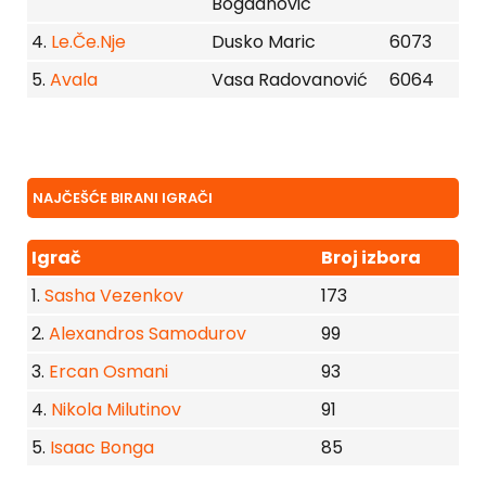
Bogdanovic
4.
Le.Če.Nje
Dusko Maric
6073
5.
Avala
Vasa Radovanović
6064
NAJČEŠĆE BIRANI IGRAČI
Igrač
Broj izbora
1.
Sasha Vezenkov
173
2.
Alexandros Samodurov
99
3.
Ercan Osmani
93
4.
Nikola Milutinov
91
5.
Isaac Bonga
85