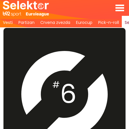
Vesti
Partizan
Crvena zvezda
Eurocup
Pick-n-roll
Se
6
#