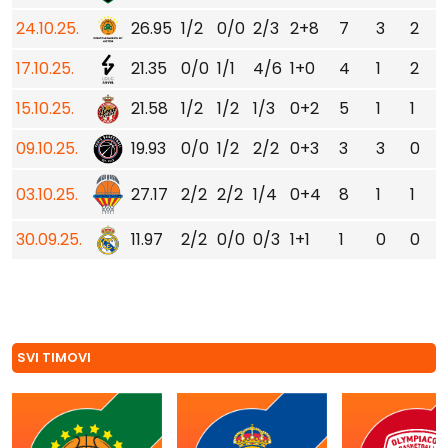
24.10.25.
26.95
1/2
0/0
2/3
2+8
7
3
2
17.10.25.
21.35
0/0
1/1
4/6
1+0
4
1
2
15.10.25.
21.58
1/2
1/2
1/3
0+2
5
1
1
09.10.25.
19.93
0/0
1/2
2/2
0+3
3
3
0
03.10.25.
27.17
2/2
2/2
1/4
0+4
8
1
1
30.09.25.
11.97
2/2
0/0
0/3
1+1
1
0
0
SVI TIMOVI