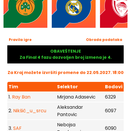
Pravila igre
Obrada podataka
OBAVEŠTENJE
Za Final 4 fazu dozvoljen broj izmena je 4.
Za Kraj možete izvršiti promene do 22.05.2027. 18:00
Tim
Selektor
Bodovi
1.
Ray Ban
Mirjana Adasevic
6329
Aleksandar
2.
Nikšić_u_srcu
6097
Pantovic
Nebojsa
3.
SAF
6090