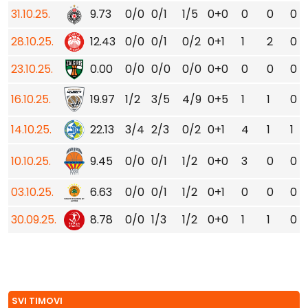
31.10.25.
9.73
0/0
0/1
1/5
0+0
0
0
0
28.10.25.
12.43
0/0
0/1
0/2
0+1
1
2
0
23.10.25.
0.00
0/0
0/0
0/0
0+0
0
0
0
16.10.25.
19.97
1/2
3/5
4/9
0+5
1
1
0
14.10.25.
22.13
3/4
2/3
0/2
0+1
4
1
1
10.10.25.
9.45
0/0
0/1
1/2
0+0
3
0
0
03.10.25.
6.63
0/0
0/1
1/2
0+1
0
0
0
30.09.25.
8.78
0/0
1/3
1/2
0+0
1
1
0
SVI TIMOVI