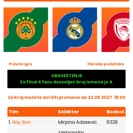
Pravila igre
Obrada podataka
OBAVEŠTENJE
Za Final 4 fazu dozvoljen broj izmena je 4.
Za Kraj možete izvršiti promene do 22.05.2027. 18:00
Tim
Selektor
Bodovi
1.
Ray Ban
Mirjana Adasevic
6329
Aleksandar