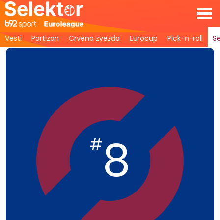
Vesti
Partizan
Crvena zvezda
Eurocup
Pick-n-roll
Se
8
#