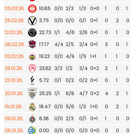
05.03.26.
10.85
0/0
2/3
1/3
0+0
1
0
1
25.02.26.
3.75
0/0
0/0
0/1
0+1
0
2
0
12.02.26.
22.73
1/1
4/6
2/8
0+1
0
1
0
06.02.26.
17.17
4/4
2/5
2/4
0+1
3
0
1
03.02.26.
19.23
0/0
4/9
1/5
1+1
1
1
0
29.01.26.
23.62
3/3
1/2
3/4
0+2
2
1
1
23.01.26.
5.72
0/1
0/2
0/2
0+1
0
1
0
20.01.26.
25.25
1/1
6/8
4/7
0+2
4
2
1
16.01.26.
18.47
0/0
5/6
1/3
1+0
0
2
1
09.01.26.
8.38
0/0
2/3
0/1
0+1
1
0
0
06.01.26.
0.00
0/0
0/0
0/0
0+0
0
0
0