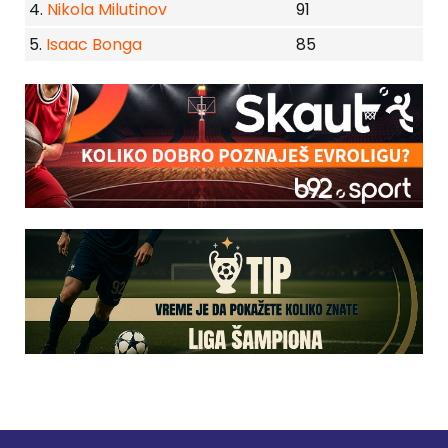
4.
Nikola Milutinov
91
5.
Isaac Bonga
85