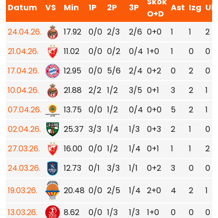
Skok
Datum
VS
Min
1P
2P
3P
Ast
Izg
Uk
O+D
24.04.26.
17.92
0/0
2/3
2/6
0+0
1
1
2
21.04.26.
11.02
0/0
0/2
0/4
1+0
1
0
0
17.04.26.
12.95
0/0
5/6
2/4
0+2
0
2
0
10.04.26.
21.88
2/2
1/2
3/5
0+1
3
2
1
07.04.26.
13.75
0/0
1/2
0/4
0+0
5
2
1
02.04.26.
25.37
3/3
1/4
1/3
0+3
2
1
0
27.03.26.
16.00
0/0
1/2
1/4
0+1
1
1
2
24.03.26.
12.73
0/1
3/3
1/1
0+2
3
0
0
19.03.26.
20.48
0/0
2/5
1/4
2+0
4
2
1
13.03.26.
8.62
0/0
1/3
1/3
1+0
0
0
0