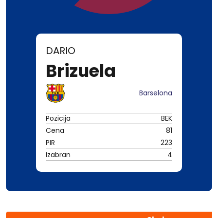
DARIO
Brizuela
Barselona
Pozicija
BEK
Cena
81
PIR
223
Izabran
4