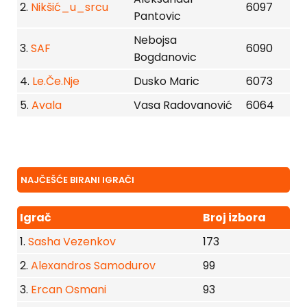
2.
Nikšić_u_srcu
6097
Pantovic
Nebojsa
3.
SAF
6090
Bogdanovic
4.
Le.Če.Nje
Dusko Maric
6073
5.
Avala
Vasa Radovanović
6064
NAJČEŠĆE BIRANI IGRAČI
Igrač
Broj izbora
1.
Sasha Vezenkov
173
2.
Alexandros Samodurov
99
3.
Ercan Osmani
93