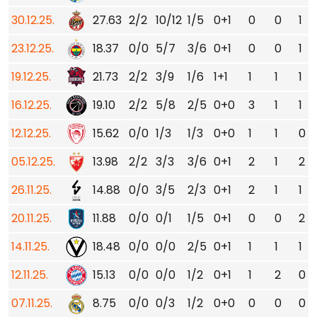
30.12.25.
27.63
2/2
10/12
1/5
0+1
0
0
1
23.12.25.
18.37
0/0
5/7
3/6
0+1
0
0
1
19.12.25.
21.73
2/2
3/9
1/6
1+1
1
1
1
16.12.25.
19.10
2/2
5/8
2/5
0+0
3
1
1
12.12.25.
15.62
0/0
1/3
1/3
0+0
1
1
0
05.12.25.
13.98
2/2
3/3
3/6
0+1
2
1
2
26.11.25.
14.88
0/0
3/5
2/3
0+1
2
1
1
20.11.25.
11.88
0/0
0/1
1/5
0+1
0
0
2
14.11.25.
18.48
0/0
0/0
2/5
0+1
1
1
1
12.11.25.
15.13
0/0
0/0
1/2
0+1
1
2
0
07.11.25.
8.75
0/0
0/3
1/2
0+0
0
0
0