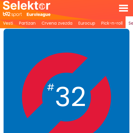
Vesti
Partizan
Crvena zvezda
Eurocup
Pick-n-roll
Se
32
#