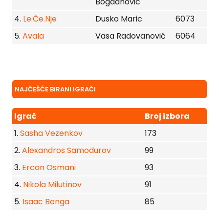
Bogdanovic
4.
Le.Če.Nje
Dusko Maric
6073
5.
Avala
Vasa Radovanović
6064
NAJČEŠĆE BIRANI IGRAČI
Igrač
Broj izbora
1.
Sasha Vezenkov
173
2.
Alexandros Samodurov
99
3.
Ercan Osmani
93
4.
Nikola Milutinov
91
5.
Isaac Bonga
85