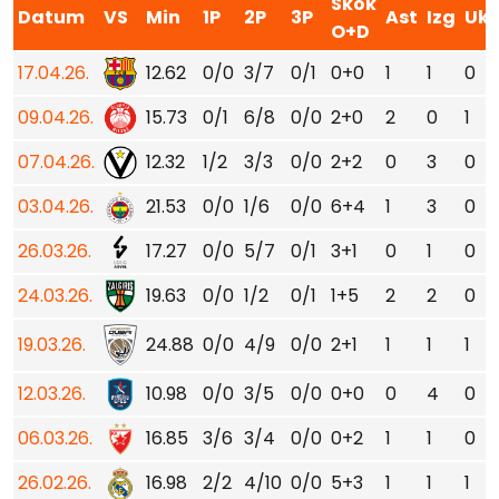
Skok
Datum
VS
Min
1P
2P
3P
Ast
Izg
Ukr
O+D
17.04.26.
12.62
0/0
3/7
0/1
0+0
1
1
0
09.04.26.
15.73
0/1
6/8
0/0
2+0
2
0
1
07.04.26.
12.32
1/2
3/3
0/0
2+2
0
3
0
03.04.26.
21.53
0/0
1/6
0/0
6+4
1
3
0
26.03.26.
17.27
0/0
5/7
0/1
3+1
0
1
0
24.03.26.
19.63
0/0
1/2
0/1
1+5
2
2
0
19.03.26.
24.88
0/0
4/9
0/0
2+1
1
1
1
12.03.26.
10.98
0/0
3/5
0/0
0+0
0
4
0
06.03.26.
16.85
3/6
3/4
0/0
0+2
1
1
0
26.02.26.
16.98
2/2
4/10
0/0
5+3
1
1
1