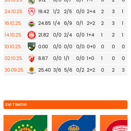
24.10.25.
19.42
1/2
2/5
0/0
2+4
2
3
1
16.10.25.
24.85
1/4
6/9
0/1
2+2
2
3
1
14.10.25.
21.82
0/0
2/4
0/0
1+4
1
2
1
10.10.25.
0.00
0/0
0/0
0/0
0+0
0
0
0
02.10.25.
8.87
0/0
1/1
0/0
1+0
1
0
0
30.09.25.
25.40
3/6
5/6
0/2
2+2
0
2
3
SVI TIMOVI