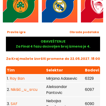
Pravila igre
Obrada podataka
OBAVEŠTENJE
Za Final 4 fazu dozvoljen broj izmena je 4.
Za Kraj možete izvršiti promene do 22.05.2027. 18:00
Tim
Selektor
Bodovi
1.
Ray Ban
Mirjana Adasevic
6329
Aleksandar
2.
Nikšić_u_srcu
6097
Pantovic
Nebojsa
3.
SAF
6090