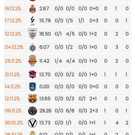
19.12.25.
2.87
0/0
0/0
0/0
0+0
0
1
0
17.12.25.
15.78
0/0
1/5
1/1
0+3
0
0
1
12.12.25.
18.50
0/1
4/5
0/0
1+2
0
2
0
04.12.25.
6.07
0/0
1/2
0/0
1+0
0
3
0
25.11.25.
11.42
1/4
4/4
0/0
1+0
0
2
0
21.11.25.
13.70
0/0
0/2
0/0
1+0
1
1
1
14.11.25.
0.00
0/0
0/0
0/0
0+0
0
0
0
12.11.25.
13.65
0/0
0/3
0/1
2+1
0
1
0
06.11.25.
29.28
0/0
6/8
0/0
2+3
1
0
1
30.10.25.
13.73
0/0
1/1
0/0
1+1
1
4
2
28.10.25.
9.12
0/0
0/1
0/1
1+1
0
2
0