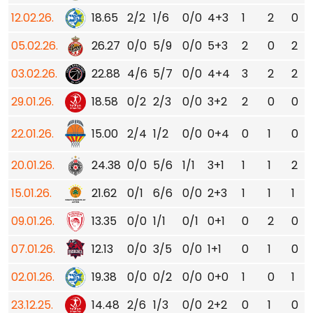
12.02.26.
18.65
2/2
1/6
0/0
4+3
1
2
0
05.02.26.
26.27
0/0
5/9
0/0
5+3
2
0
2
03.02.26.
22.88
4/6
5/7
0/0
4+4
3
2
2
29.01.26.
18.58
0/2
2/3
0/0
3+2
2
0
0
22.01.26.
15.00
2/4
1/2
0/0
0+4
0
1
0
20.01.26.
24.38
0/0
5/6
1/1
3+1
1
1
2
15.01.26.
21.62
0/1
6/6
0/0
2+3
1
1
1
09.01.26.
13.35
0/0
1/1
0/1
0+1
0
2
0
07.01.26.
12.13
0/0
3/5
0/0
1+1
0
1
0
02.01.26.
19.38
0/0
0/2
0/0
0+0
1
0
1
23.12.25.
14.48
2/6
1/3
0/0
2+2
0
1
0