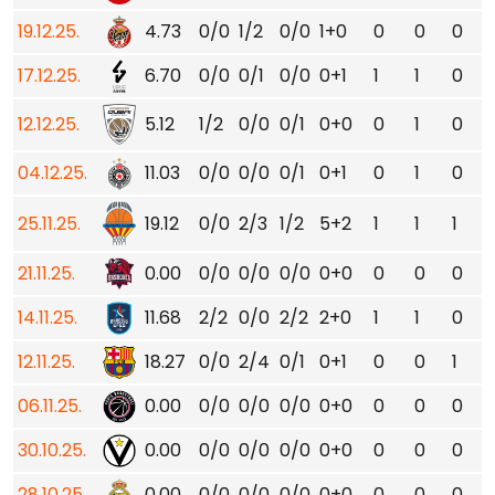
19.12.25.
4.73
0/0
1/2
0/0
1+0
0
0
0
17.12.25.
6.70
0/0
0/1
0/0
0+1
1
1
0
12.12.25.
5.12
1/2
0/0
0/1
0+0
0
1
0
04.12.25.
11.03
0/0
0/0
0/1
0+1
0
1
0
25.11.25.
19.12
0/0
2/3
1/2
5+2
1
1
1
21.11.25.
0.00
0/0
0/0
0/0
0+0
0
0
0
14.11.25.
11.68
2/2
0/0
2/2
2+0
1
1
0
12.11.25.
18.27
0/0
2/4
0/1
0+1
0
0
1
06.11.25.
0.00
0/0
0/0
0/0
0+0
0
0
0
30.10.25.
0.00
0/0
0/0
0/0
0+0
0
0
0
28.10.25.
0.00
0/0
0/0
0/0
0+0
0
0
0