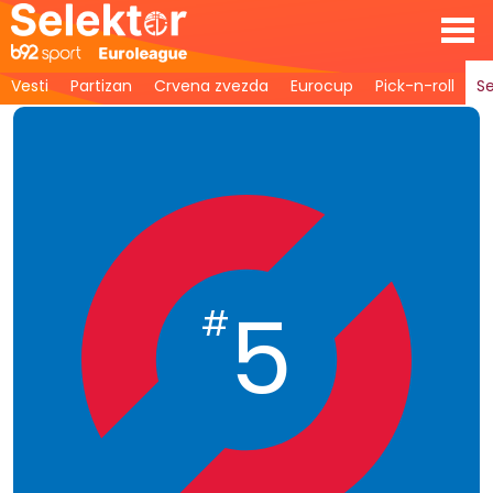
Vesti
Partizan
Crvena zvezda
Eurocup
Pick-n-roll
Se
5
#