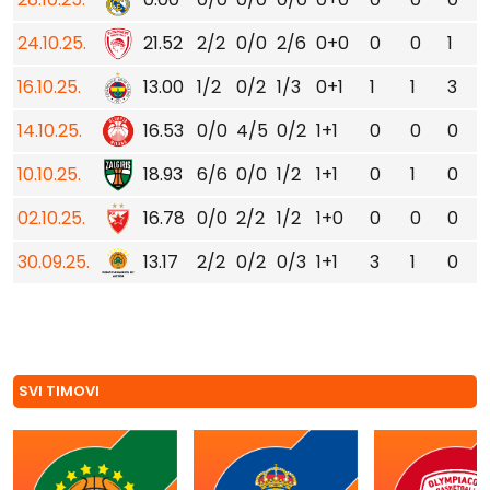
24.10.25.
21.52
2/2
0/0
2/6
0+0
0
0
1
16.10.25.
13.00
1/2
0/2
1/3
0+1
1
1
3
14.10.25.
16.53
0/0
4/5
0/2
1+1
0
0
0
10.10.25.
18.93
6/6
0/0
1/2
1+1
0
1
0
02.10.25.
16.78
0/0
2/2
1/2
1+0
0
0
0
30.09.25.
13.17
2/2
0/2
0/3
1+1
3
1
0
SVI TIMOVI