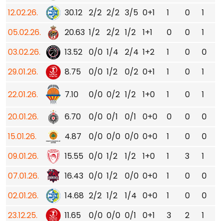
12.02.26.
30.12
2/2
2/2
3/5
0+1
1
0
1
05.02.26.
20.63
1/2
2/2
1/2
1+1
0
0
1
03.02.26.
13.52
0/0
1/4
2/4
1+2
1
0
0
29.01.26.
8.75
0/0
1/2
0/2
0+1
1
0
1
22.01.26.
7.10
0/0
0/2
1/2
1+0
1
0
1
20.01.26.
6.70
0/0
0/1
0/1
0+0
0
0
0
15.01.26.
4.87
0/0
0/0
0/0
0+0
1
0
0
09.01.26.
15.55
0/0
1/2
1/2
1+0
1
3
1
07.01.26.
16.43
0/0
1/2
0/0
0+0
1
0
0
02.01.26.
14.68
2/2
1/2
1/4
0+0
1
0
0
23.12.25.
11.65
0/0
0/0
0/1
0+1
3
2
1