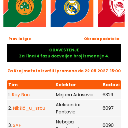
Pravila igre
Obrada podataka
OBAVEŠTENJE
Za Final 4 fazu dozvoljen broj izmena je 4.
Za Kraj možete izvršiti promene do 22.05.2027. 18:00
Tim
Selektor
Bodovi
1.
Ray Ban
Mirjana Adasevic
6329
Aleksandar
2.
Nikšić_u_srcu
6097
Pantovic
Nebojsa
3.
SAF
6090