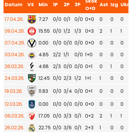
Skok
Datum
VS
Min
1P
2P
3P
Ast
Izg
Ukr
O+D
17.04.26.
7.27
0/0
0/1
0/0
0+0
0
0
0
09.04.26.
15.55
0/0
1/2
1/3
0+3
2
1
1
07.04.26.
0.00
0/0
0/0
0/0
0+0
0
0
0
03.04.26.
4.85
2/2
1/1
0/0
1+0
0
0
0
26.03.26.
4.68
2/3
0/0
0/0
0+1
0
1
0
24.03.26.
12.45
0/0
2/3
1/2
1+1
1
0
0
19.03.26.
11.83
0/0
3/4
0/0
0+1
0
0
0
12.03.26.
0.00
0/0
0/0
0/0
0+0
0
0
0
06.03.26.
17.05
0/0
3/3
0/1
0+2
2
1
1
26.02.26.
22.75
0/0
3/6
0/1
2+3
1
0
0