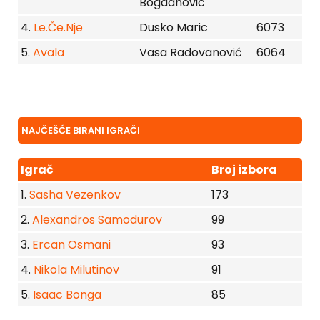
Bogdanovic
4.
Le.Če.Nje
Dusko Maric
6073
5.
Avala
Vasa Radovanović
6064
NAJČEŠĆE BIRANI IGRAČI
Igrač
Broj izbora
1.
Sasha Vezenkov
173
2.
Alexandros Samodurov
99
3.
Ercan Osmani
93
4.
Nikola Milutinov
91
5.
Isaac Bonga
85