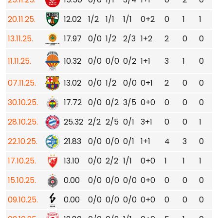
20.11.25.
12.02
1/2
1/1
1/1
0+2
0
1
1
13.11.25.
17.97
0/0
1/2
2/3
1+2
2
0
0
11.11.25.
10.32
0/0
0/0
0/2
1+1
3
1
0
07.11.25.
13.02
0/0
1/2
0/0
0+1
2
0
0
30.10.25.
17.72
0/0
0/2
3/5
0+0
0
0
0
28.10.25.
25.32
2/2
2/5
0/1
3+1
0
0
1
22.10.25.
21.83
0/0
0/0
0/1
1+1
4
3
0
17.10.25.
13.10
0/0
2/2
1/1
0+0
1
1
1
15.10.25.
0.00
0/0
0/0
0/0
0+0
0
0
0
09.10.25.
0.00
0/0
0/0
0/0
0+0
0
0
0