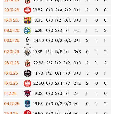
20.01.26.
18.82
0/0
2/4
2/2
0+1
2
0
0
16.01.26.
10.35
0/0
1/2
0/0
0+0
1
0
0
08.01.26.
15.28
0/0
2/3
1/1
1+2
1
2
2
06.01.26.
24.52
0/0
0/2
0/0
0+1
3
1
1
02.01.26.
19.38
1/2
5/6
1/1
0+3
0
1
2
26.12.25.
22.63
2/2
1/2
1/2
0+0
2
1
2
18.12.25.
14.78
1/2
0/1
1/3
0+0
3
0
1
16.12.25.
22.60
0/0
2/4
1/7
2+2
2
0
0
11.12.25.
19.02
0/0
3/6
1/1
2+1
1
1
0
04.12.25.
16.53
0/0
0/2
0/3
1+1
0
1
2
25.11.25.
15.50
0/0
1/1
3/4
1+1
0
2
0