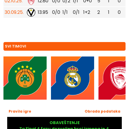
02.10.25.
12.80
0/0
0/2
1/1
0+0
5
1
0
30.09.25.
13.95
0/0
1/1
0/1
1+2
2
1
0
SVI TIMOVI
Pravila igre
Obrada podataka
OBAVEŠTENJE
Za Final 4 fazu dozvoljen broj izmena je 4.