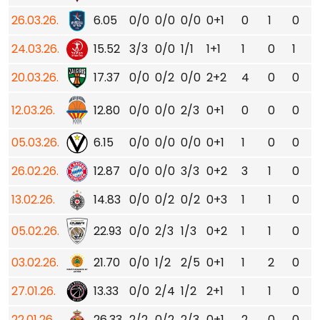
26.03.26.
6.05
0/0
0/0
0/0
0+1
0
1
0
24.03.26.
15.52
3/3
0/0
1/1
1+1
1
0
1
20.03.26.
17.37
0/0
0/2
0/0
2+2
4
0
0
12.03.26.
12.80
0/0
0/0
2/3
0+1
0
0
0
05.03.26.
6.15
0/0
0/0
0/0
0+1
1
0
0
26.02.26.
12.87
0/0
0/0
3/3
0+2
3
1
0
13.02.26.
14.83
0/0
0/2
0/2
0+3
1
1
0
05.02.26.
22.93
0/0
2/3
1/3
0+2
1
1
0
03.02.26.
21.70
0/0
1/2
2/5
0+1
1
2
0
27.01.26.
13.33
0/0
2/4
1/2
2+1
1
1
0
22.01.26.
26.33
2/2
0/2
2/3
0+1
2
0
0