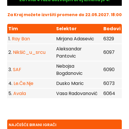
Za Kraj možete izvršiti promene do 22.05.2027. 18:00
Tim
Selektor
Bodovi
1.
Ray Ban
Mirjana Adasevic
6329
Aleksandar
2.
Nikšić_u_srcu
6097
Pantovic
Nebojsa
3.
SAF
6090
Bogdanovic
4.
Le.Če.Nje
Dusko Maric
6073
5.
Avala
Vasa Radovanović
6064
NAJČEŠĆE BIRANI IGRAČI