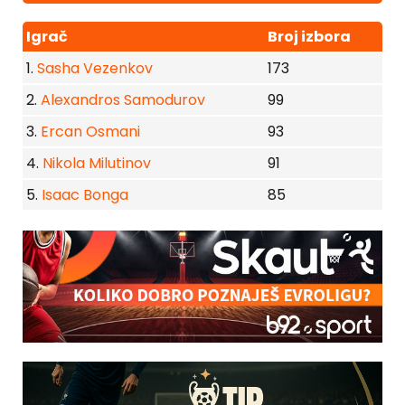
Igrač
Broj izbora
1.
Sasha Vezenkov
173
2.
Alexandros Samodurov
99
3.
Ercan Osmani
93
4.
Nikola Milutinov
91
5.
Isaac Bonga
85