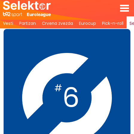
Vesti
Partizan
Crvena zvezda
Eurocup
Pick-n-roll
Se
6
#