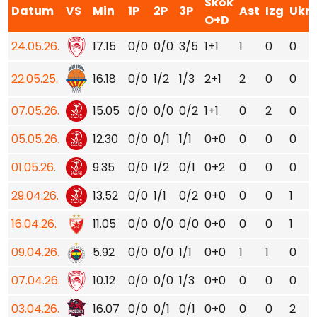
Skok
Datum
VS
Min
1P
2P
3P
Ast
Izg
Ukr
O+D
24.05.26.
17.15
0/0
0/0
3/5
1+1
1
0
0
22.05.25.
16.18
0/0
1/2
1/3
2+1
2
0
0
07.05.26.
15.05
0/0
0/0
0/2
1+1
0
2
0
05.05.26.
12.30
0/0
0/1
1/1
0+0
0
0
0
01.05.26.
9.35
0/0
1/2
0/1
0+2
0
0
0
29.04.26.
13.52
0/0
1/1
0/2
0+0
0
0
1
16.04.26.
11.05
0/0
0/0
0/0
0+0
0
0
1
09.04.26.
5.92
0/0
0/0
1/1
0+0
1
1
0
07.04.26.
10.12
0/0
0/0
1/3
0+0
0
0
0
03.04.26.
16.07
0/0
0/1
0/1
0+0
0
0
2