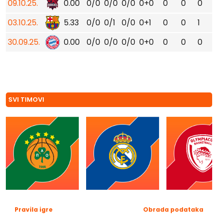
09.10.25.
0.00
0/0
0/0
0/0
0+0
0
0
0
03.10.25.
5.33
0/0
0/1
0/0
0+1
0
0
1
30.09.25.
0.00
0/0
0/0
0/0
0+0
0
0
0
SVI TIMOVI
Pravila igre
Obrada podataka