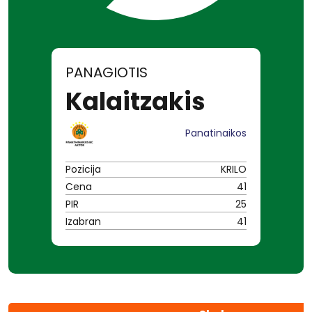
PANAGIOTIS
Kalaitzakis
Panatinaikos
Pozicija
KRILO
Cena
41
PIR
25
Izabran
41