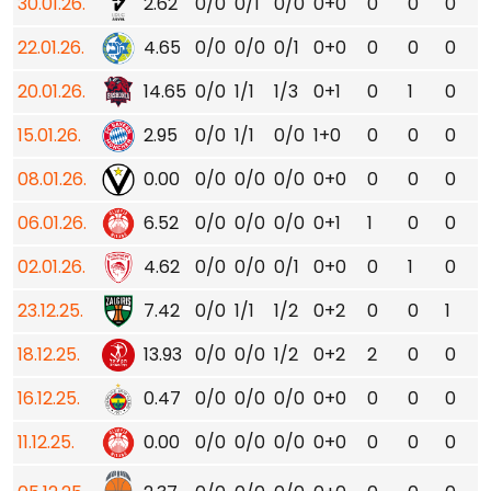
30.01.26.
2.62
0/0
0/1
0/0
0+0
0
0
0
22.01.26.
4.65
0/0
0/0
0/1
0+0
0
0
0
20.01.26.
14.65
0/0
1/1
1/3
0+1
0
1
0
15.01.26.
2.95
0/0
1/1
0/0
1+0
0
0
0
08.01.26.
0.00
0/0
0/0
0/0
0+0
0
0
0
06.01.26.
6.52
0/0
0/0
0/0
0+1
1
0
0
02.01.26.
4.62
0/0
0/0
0/1
0+0
0
1
0
23.12.25.
7.42
0/0
1/1
1/2
0+2
0
0
1
18.12.25.
13.93
0/0
0/0
1/2
0+2
2
0
0
16.12.25.
0.47
0/0
0/0
0/0
0+0
0
0
0
11.12.25.
0.00
0/0
0/0
0/0
0+0
0
0
0