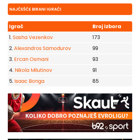
NAJČEŠĆE BIRANI IGRAČI
Igrač
Broj izbora
1.
Sasha Vezenkov
173
2.
Alexandros Samodurov
99
3.
Ercan Osmani
93
4.
Nikola Milutinov
91
5.
Isaac Bonga
85