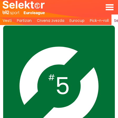
Vesti
Partizan
Crvena zvezda
Eurocup
Pick-n-roll
Se
5
#