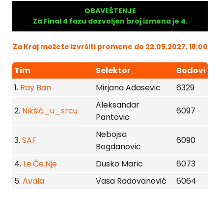
OBAVEŠTENJE
Za Final 4 fazu dozvoljen broj izmena je 4.
Za Kraj možete izvršiti promene do 22.05.2027. 18:00
Tim
Selektor
Bodovi
1.
Ray Ban
Mirjana Adasevic
6329
Aleksandar
2.
Nikšić_u_srcu
6097
Pantovic
Nebojsa
3.
SAF
6090
Bogdanovic
4.
Le.Če.Nje
Dusko Maric
6073
5.
Avala
Vasa Radovanović
6064