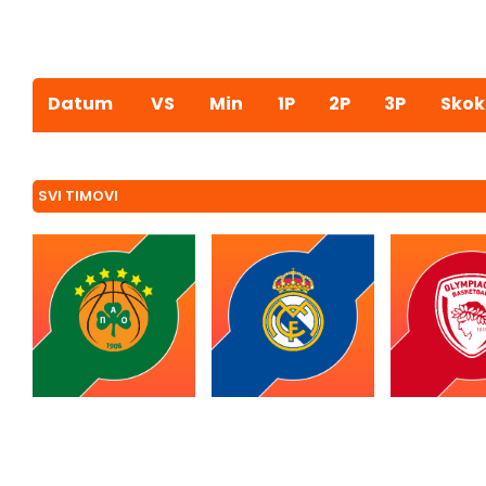
Datum
VS
Min
1P
2P
3P
Skok
SVI TIMOVI