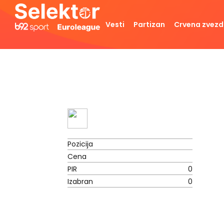
Vesti
Partizan
Crvena zvez
Pozicija
Cena
PIR
0
Izabran
0