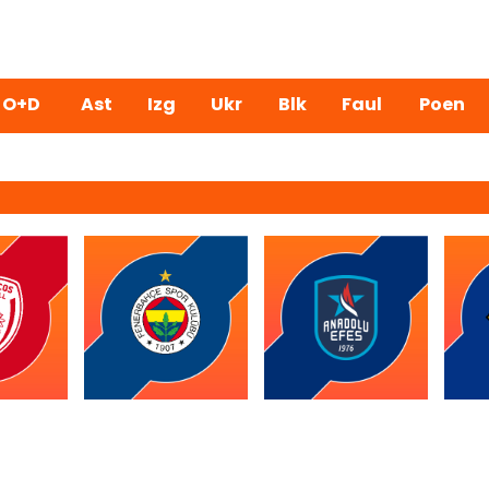
 O+D
Ast
Izg
Ukr
Blk
Faul
Poen