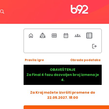
Pravila igre
Obrada podataka
OBAVEŠTENJE
Za Final 4 fazu dozvoljen broj izmena je
4.
Za Kraj možete izvršiti promene do
22.05.2027. 18:00