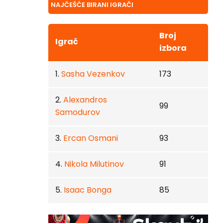
NAJČEŠĆE BIRANI IGRAČI
Broj
Igrač
izbora
1.
Sasha Vezenkov
173
2.
Alexandros
99
Samodurov
3.
Ercan Osmani
93
4.
Nikola Milutinov
91
5.
Isaac Bonga
85