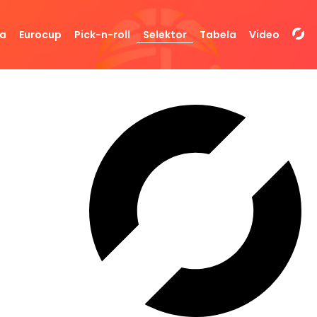
da
Eurocup
Pick-n-roll
Selektor
Tabela
Video
#