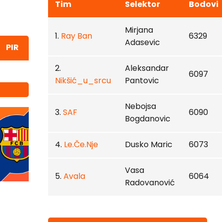
Tim
Selektor
Bodovi
Mirjana
1.
Ray Ban
6329
Adasevic
PIR
2.
Aleksandar
6097
Nikšić_u_srcu
Pantovic
Nebojsa
3.
SAF
6090
Bogdanovic
4.
Le.Če.Nje
Dusko Maric
6073
Vasa
5.
Avala
6064
Radovanović