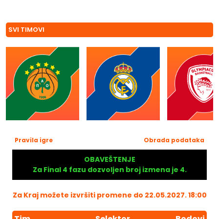
SVI TIMOVI
Pravila igre
Obrada podataka
OBAVEŠTENJE
Za Final 4 fazu dozvoljen broj izmena je 4.
Za Kraj možete izvršiti promene do 22.05.2027. 18:00
Tim
Selektor
Bodovi