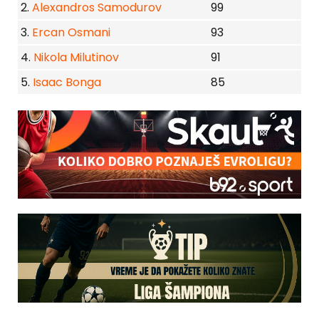
2.
Alexandros Samodurov
99
3.
Ercan Osmani
93
4.
Nikola Milutinov
91
5.
Isaac Bonga
85