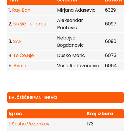
1.
Ray Ban
Mirjana Adasevic
6329
Aleksandar
2.
Nikšić_u_srcu
6097
Pantovic
Nebojsa
3.
SAF
6090
Bogdanovic
4.
Le.Če.Nje
Dusko Maric
6073
5.
Avala
Vasa Radovanović
6064
NAJČEŠĆE BIRANI IGRAČI
Igrač
Broj izbora
1.
Sasha Vezenkov
173