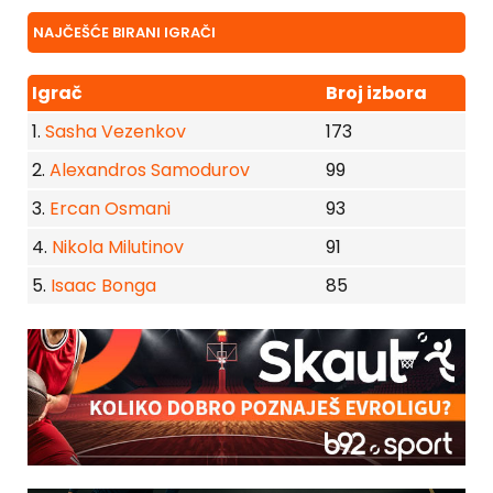
NAJČEŠĆE BIRANI IGRAČI
Igrač
Broj izbora
1.
Sasha Vezenkov
173
2.
Alexandros Samodurov
99
3.
Ercan Osmani
93
4.
Nikola Milutinov
91
5.
Isaac Bonga
85