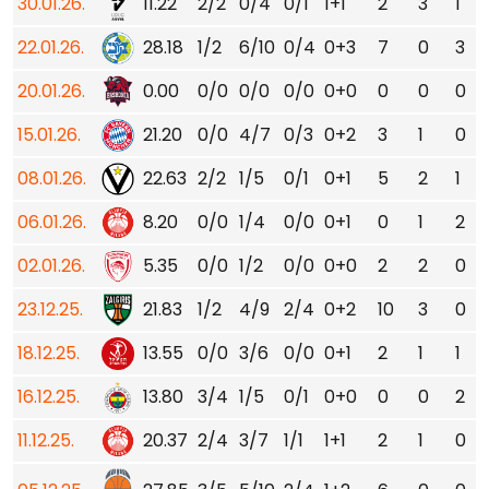
30.01.26.
11.22
2/2
0/4
0/1
1+1
2
3
1
22.01.26.
28.18
1/2
6/10
0/4
0+3
7
0
3
20.01.26.
0.00
0/0
0/0
0/0
0+0
0
0
0
15.01.26.
21.20
0/0
4/7
0/3
0+2
3
1
0
08.01.26.
22.63
2/2
1/5
0/1
0+1
5
2
1
06.01.26.
8.20
0/0
1/4
0/0
0+1
0
1
2
02.01.26.
5.35
0/0
1/2
0/0
0+0
2
2
0
23.12.25.
21.83
1/2
4/9
2/4
0+2
10
3
0
18.12.25.
13.55
0/0
3/6
0/0
0+1
2
1
1
16.12.25.
13.80
3/4
1/5
0/1
0+0
0
0
2
11.12.25.
20.37
2/4
3/7
1/1
1+1
2
1
0