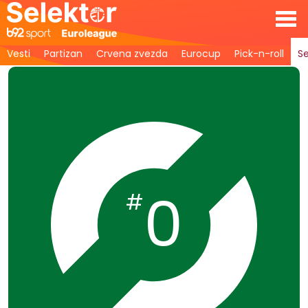
Vesti
Partizan
Crvena zvezda
Eurocup
Pick-n-roll
Se
0
#