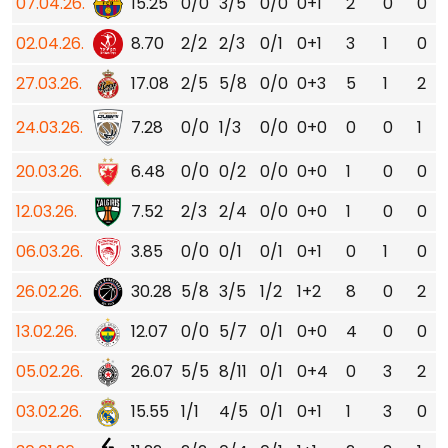
07.04.26.
15.25
0/0
3/5
0/0
0+1
2
0
0
02.04.26.
8.70
2/2
2/3
0/1
0+1
3
1
0
27.03.26.
17.08
2/5
5/8
0/0
0+3
5
1
2
24.03.26.
7.28
0/0
1/3
0/0
0+0
0
0
1
20.03.26.
6.48
0/0
0/2
0/0
0+0
1
0
0
12.03.26.
7.52
2/3
2/4
0/0
0+0
1
0
0
06.03.26.
3.85
0/0
0/1
0/1
0+1
0
1
0
26.02.26.
30.28
5/8
3/5
1/2
1+2
8
0
2
13.02.26.
12.07
0/0
5/7
0/1
0+0
4
0
0
05.02.26.
26.07
5/5
8/11
0/1
0+4
0
3
2
03.02.26.
15.55
1/1
4/5
0/1
0+1
1
3
0