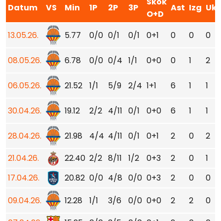
Skok
Datum
VS
Min
1P
2P
3P
Ast
Izg
Ukr
O+D
13.05.26.
5.77
0/0
0/1
0/1
0+1
0
0
0
08.05.26.
6.78
0/0
0/4
1/1
0+0
0
1
2
06.05.26.
21.52
1/1
5/9
2/4
1+1
6
1
1
30.04.26.
19.12
2/2
4/11
0/1
0+0
6
1
1
28.04.26.
21.98
4/4
4/11
0/1
0+1
2
0
2
21.04.26.
22.40
2/2
8/11
1/2
0+3
2
0
1
17.04.26.
20.82
0/0
4/8
0/0
0+3
2
0
0
09.04.26.
12.28
1/1
3/6
0/0
0+0
2
2
0