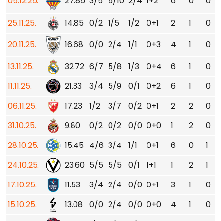
05.12.25.
27.85
3/5
5/10
2/4
1+2
6
0
0
25.11.25.
14.85
0/2
1/5
1/2
0+1
2
1
0
20.11.25.
16.68
0/0
2/4
1/1
0+3
4
1
0
13.11.25.
32.72
6/7
5/8
1/3
0+4
6
1
0
11.11.25.
21.33
3/4
5/9
0/1
0+2
6
1
0
06.11.25.
17.23
1/2
3/7
0/2
0+1
2
2
0
31.10.25.
9.80
0/2
0/2
0/0
0+0
1
2
0
28.10.25.
15.45
4/6
3/4
1/1
0+1
6
0
1
24.10.25.
23.60
5/5
5/5
0/1
1+1
1
2
1
17.10.25.
11.53
3/4
2/4
0/0
0+1
3
1
0
15.10.25.
13.08
0/0
2/4
0/0
0+0
4
1
0