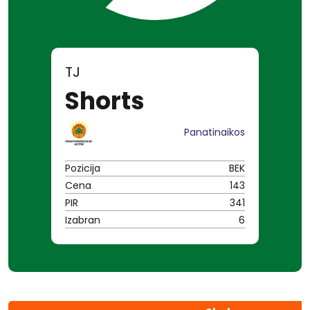
TJ
Shorts
Panatinaikos
Pozicija
BEK
Cena
143
PIR
341
Izabran
6