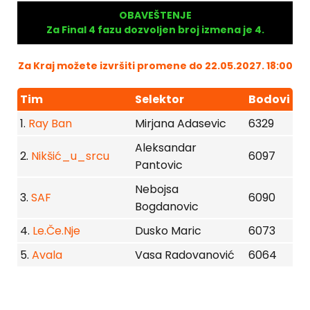
OBAVEŠTENJE
Za Final 4 fazu dozvoljen broj izmena je 4.
Za Kraj možete izvršiti promene do 22.05.2027. 18:00
Tim
Selektor
Bodovi
1.
Ray Ban
Mirjana Adasevic
6329
Aleksandar
2.
Nikšić_u_srcu
6097
Pantovic
Nebojsa
3.
SAF
6090
Bogdanovic
4.
Le.Če.Nje
Dusko Maric
6073
5.
Avala
Vasa Radovanović
6064