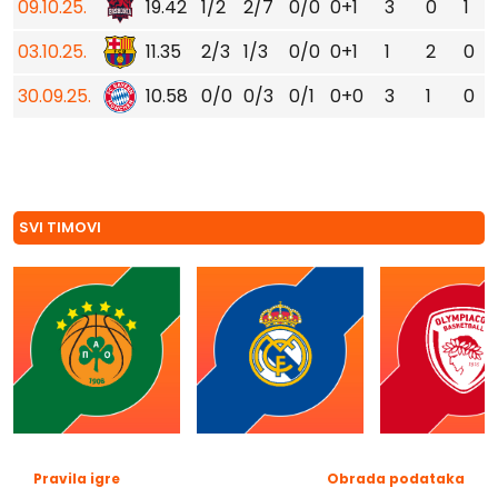
09.10.25.
19.42
1/2
2/7
0/0
0+1
3
0
1
03.10.25.
11.35
2/3
1/3
0/0
0+1
1
2
0
30.09.25.
10.58
0/0
0/3
0/1
0+0
3
1
0
SVI TIMOVI
Pravila igre
Obrada podataka