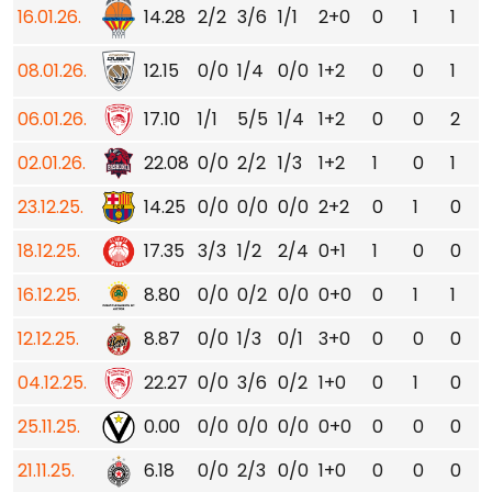
16.01.26.
14.28
2/2
3/6
1/1
2+0
0
1
1
08.01.26.
12.15
0/0
1/4
0/0
1+2
0
0
1
06.01.26.
17.10
1/1
5/5
1/4
1+2
0
0
2
02.01.26.
22.08
0/0
2/2
1/3
1+2
1
0
1
23.12.25.
14.25
0/0
0/0
0/0
2+2
0
1
0
18.12.25.
17.35
3/3
1/2
2/4
0+1
1
0
0
16.12.25.
8.80
0/0
0/2
0/0
0+0
0
1
1
12.12.25.
8.87
0/0
1/3
0/1
3+0
0
0
0
04.12.25.
22.27
0/0
3/6
0/2
1+0
0
1
0
25.11.25.
0.00
0/0
0/0
0/0
0+0
0
0
0
21.11.25.
6.18
0/0
2/3
0/0
1+0
0
0
0