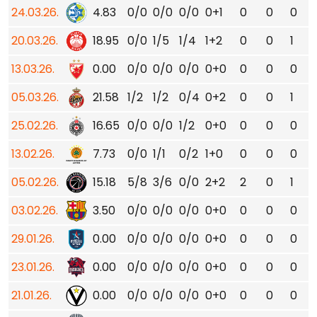
24.03.26.
4.83
0/0
0/0
0/0
0+1
0
0
0
20.03.26.
18.95
0/0
1/5
1/4
1+2
0
0
1
13.03.26.
0.00
0/0
0/0
0/0
0+0
0
0
0
05.03.26.
21.58
1/2
1/2
0/4
0+2
0
0
1
25.02.26.
16.65
0/0
0/0
1/2
0+0
0
0
0
13.02.26.
7.73
0/0
1/1
0/2
1+0
0
0
0
05.02.26.
15.18
5/8
3/6
0/0
2+2
2
0
1
03.02.26.
3.50
0/0
0/0
0/0
0+0
0
0
0
29.01.26.
0.00
0/0
0/0
0/0
0+0
0
0
0
23.01.26.
0.00
0/0
0/0
0/0
0+0
0
0
0
21.01.26.
0.00
0/0
0/0
0/0
0+0
0
0
0