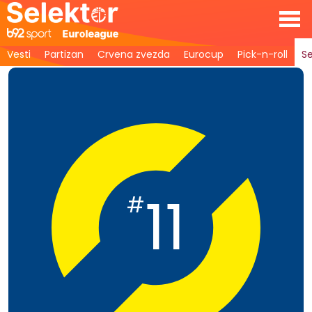
Vesti
Partizan
Crvena zvezda
Eurocup
Pick-n-roll
Se
11
#