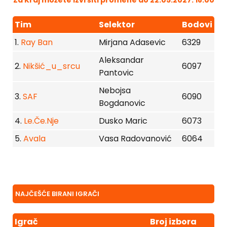
Tim
Selektor
Bodovi
1.
Ray Ban
Mirjana Adasevic
6329
Aleksandar
2.
Nikšić_u_srcu
6097
Pantovic
Nebojsa
3.
SAF
6090
Bogdanovic
4.
Le.Če.Nje
Dusko Maric
6073
5.
Avala
Vasa Radovanović
6064
NAJČEŠĆE BIRANI IGRAČI
Igrač
Broj izbora