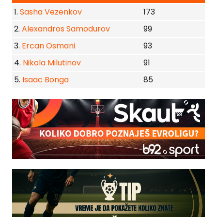
1.
Sasha Vezenkov
173
2.
Alexandros Samodurov
99
3.
Ercan Osmani
93
4.
Nikola Milutinov
91
5.
Isaac Bonga
85