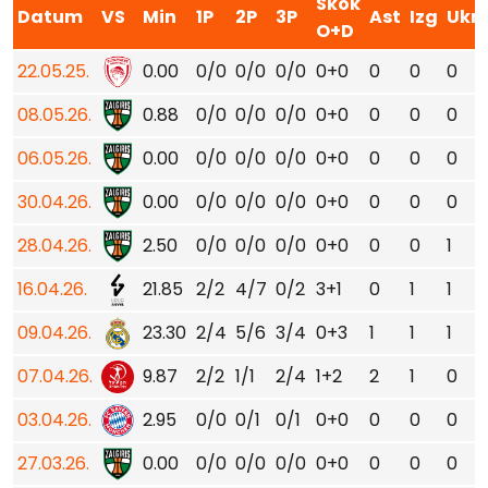
Skok
Datum
VS
Min
1P
2P
3P
Ast
Izg
Ukr
O+D
22.05.25.
0.00
0/0
0/0
0/0
0+0
0
0
0
08.05.26.
0.88
0/0
0/0
0/0
0+0
0
0
0
06.05.26.
0.00
0/0
0/0
0/0
0+0
0
0
0
30.04.26.
0.00
0/0
0/0
0/0
0+0
0
0
0
28.04.26.
2.50
0/0
0/0
0/0
0+0
0
0
1
16.04.26.
21.85
2/2
4/7
0/2
3+1
0
1
1
09.04.26.
23.30
2/4
5/6
3/4
0+3
1
1
1
07.04.26.
9.87
2/2
1/1
2/4
1+2
2
1
0
03.04.26.
2.95
0/0
0/1
0/1
0+0
0
0
0
27.03.26.
0.00
0/0
0/0
0/0
0+0
0
0
0