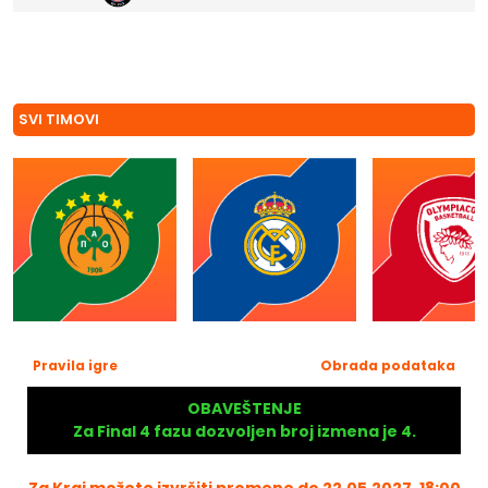
SVI TIMOVI
Pravila igre
Obrada podataka
OBAVEŠTENJE
Za Final 4 fazu dozvoljen broj izmena je 4.
Za Kraj možete izvršiti promene do 22.05.2027. 18:00