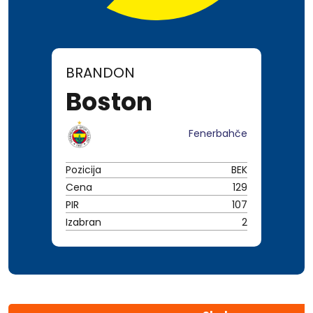
BRANDON
Boston
Fenerbahče
Pozicija
BEK
Cena
129
PIR
107
Izabran
2