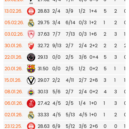
13.02.26.
28.83
2/4
3/9
1/2
1+4
5
2
0
05.02.26.
29.75
3/4
6/14
0/3
1+2
1
2
0
03.02.26.
37.63
7/7
7/13
0/3
1+6
2
3
1
30.01.26.
32.72
9/13
2/7
2/4
2+2
2
2
2
22.01.26.
29.13
0/0
2/5
3/6
0+4
5
3
0
20.01.26.
31.50
0/0
2/5
1/2
0+2
5
1
1
15.01.26.
29.07
2/2
4/11
2/7
2+8
3
1
1
08.01.26.
30.13
5/6
2/7
2/4
0+2
4
3
0
06.01.26.
27.42
4/5
2/5
1/4
1+0
1
3
0
02.01.26.
33.33
4/5
5/13
4/5
1+0
1
2
0
23.12.25.
28.63
6/9
5/12
3/6
2+6
0
0
1