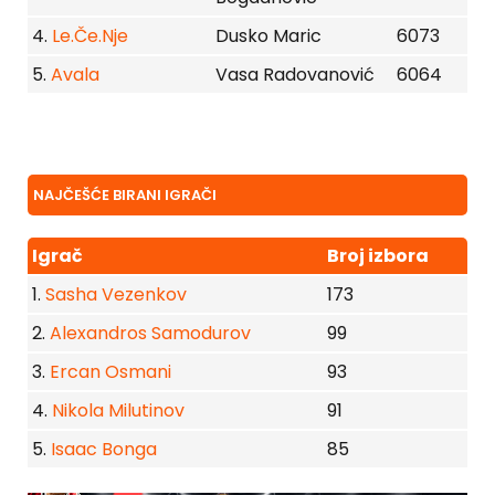
4.
Le.Če.Nje
Dusko Maric
6073
5.
Avala
Vasa Radovanović
6064
NAJČEŠĆE BIRANI IGRAČI
Igrač
Broj izbora
1.
Sasha Vezenkov
173
2.
Alexandros Samodurov
99
3.
Ercan Osmani
93
4.
Nikola Milutinov
91
5.
Isaac Bonga
85