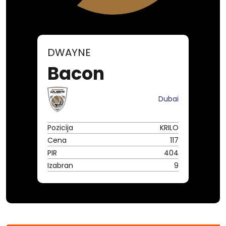
DWAYNE
Bacon
Dubai
Pozicija
KRILO
Cena
117
PIR
404
Izabran
9