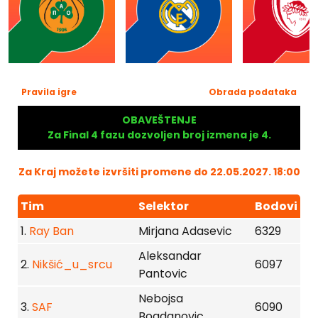
Pravila igre
Obrada podataka
OBAVEŠTENJE
Za Final 4 fazu dozvoljen broj izmena je 4.
Za Kraj možete izvršiti promene do 22.05.2027. 18:00
Tim
Selektor
Bodovi
1.
Ray Ban
Mirjana Adasevic
6329
Aleksandar
2.
Nikšić_u_srcu
6097
Pantovic
Nebojsa
3.
SAF
6090
Bogdanovic