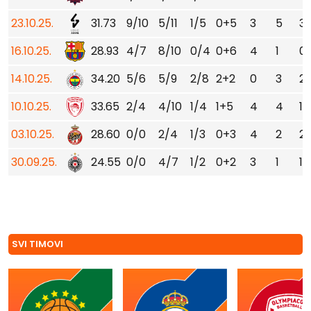
23.10.25.
31.73
9/10
5/11
1/5
0+5
3
5
3
16.10.25.
28.93
4/7
8/10
0/4
0+6
4
1
0
14.10.25.
34.20
5/6
5/9
2/8
2+2
0
3
2
10.10.25.
33.65
2/4
4/10
1/4
1+5
4
4
1
03.10.25.
28.60
0/0
2/4
1/3
0+3
4
2
2
30.09.25.
24.55
0/0
4/7
1/2
0+2
3
1
1
SVI TIMOVI