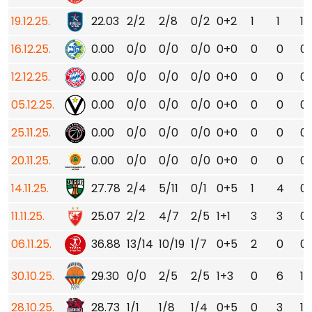
19.12.25.
22.03
2/2
2/8
0/2
0+2
1
1
1
16.12.25.
0.00
0/0
0/0
0/0
0+0
0
0
0
12.12.25.
0.00
0/0
0/0
0/0
0+0
0
0
0
05.12.25.
0.00
0/0
0/0
0/0
0+0
0
0
0
25.11.25.
0.00
0/0
0/0
0/0
0+0
0
0
0
20.11.25.
0.00
0/0
0/0
0/0
0+0
0
0
0
14.11.25.
27.78
2/4
5/11
0/1
0+5
1
4
0
11.11.25.
25.07
2/2
4/7
2/5
1+1
3
3
0
06.11.25.
36.88
13/14
10/19
1/7
0+5
2
0
0
30.10.25.
29.30
0/0
2/5
2/5
1+3
0
6
1
28.10.25.
28.73
1/1
1/8
1/4
0+5
0
3
1