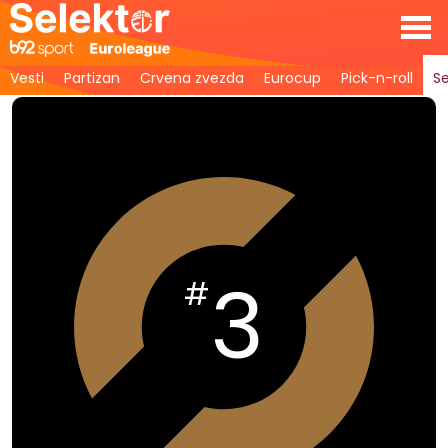
Vesti
Partizan
Crvena zvezda
Eurocup
Pick-n-roll
Se
3
#