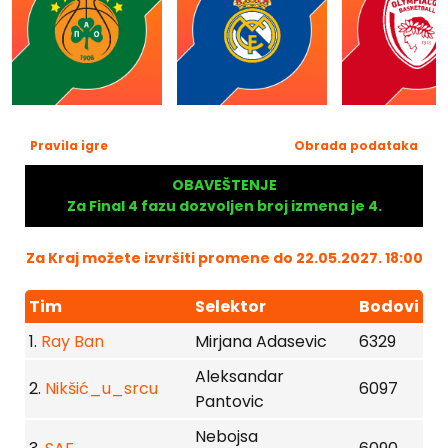
Pravila igre
Obrada podataka
OBAVEŠTENJE
Za Final 4 fazu dozvoljen broj izmena je 4.
Za Kraj možete izvršiti promene do 22.05.2027. 18:00
Tim
Selektor
Bodovi
1.
Ray Ban
Mirjana Adasevic
6329
Aleksandar
2.
Nikšić_u_srcu
6097
Pantovic
Nebojsa