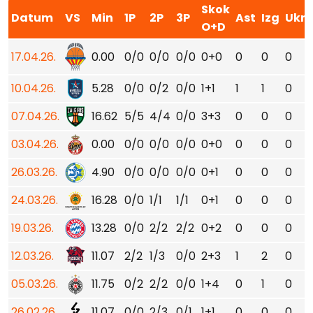
Skok
Datum
VS
Min
1P
2P
3P
Ast
Izg
Ukr
O+D
17.04.26.
0.00
0/0
0/0
0/0
0+0
0
0
0
10.04.26.
5.28
0/0
0/2
0/0
1+1
1
1
0
07.04.26.
16.62
5/5
4/4
0/0
3+3
0
0
0
03.04.26.
0.00
0/0
0/0
0/0
0+0
0
0
0
26.03.26.
4.90
0/0
0/0
0/0
0+1
0
0
0
24.03.26.
16.28
0/0
1/1
1/1
0+1
0
0
0
19.03.26.
13.28
0/0
2/2
2/2
0+2
0
0
0
12.03.26.
11.07
2/2
1/3
0/0
2+3
1
2
0
05.03.26.
11.75
0/2
2/2
0/0
1+4
0
1
0
26.02.26.
11.07
0/0
2/3
0/1
1+1
0
0
0