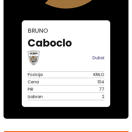
BRUNO
Caboclo
Dubai
Pozicija
KRILO
Cena
104
PIR
77
Izabran
2