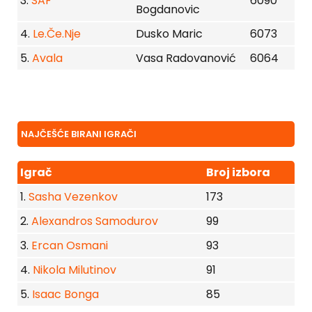
3.
SAF
6090
Bogdanovic
4.
Le.Če.Nje
Dusko Maric
6073
5.
Avala
Vasa Radovanović
6064
NAJČEŠĆE BIRANI IGRAČI
Igrač
Broj izbora
1.
Sasha Vezenkov
173
2.
Alexandros Samodurov
99
3.
Ercan Osmani
93
4.
Nikola Milutinov
91
5.
Isaac Bonga
85