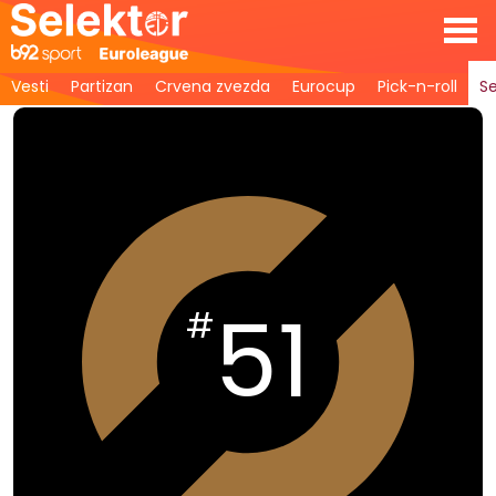
Vesti
Partizan
Crvena zvezda
Eurocup
Pick-n-roll
Se
51
#