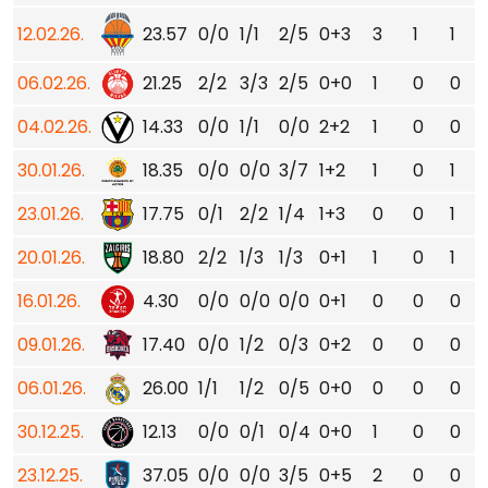
12.02.26.
23.57
0/0
1/1
2/5
0+3
3
1
1
06.02.26.
21.25
2/2
3/3
2/5
0+0
1
0
0
04.02.26.
14.33
0/0
1/1
0/0
2+2
1
0
0
30.01.26.
18.35
0/0
0/0
3/7
1+2
1
0
1
23.01.26.
17.75
0/1
2/2
1/4
1+3
0
0
1
20.01.26.
18.80
2/2
1/3
1/3
0+1
1
0
1
16.01.26.
4.30
0/0
0/0
0/0
0+1
0
0
0
09.01.26.
17.40
0/0
1/2
0/3
0+2
0
0
0
06.01.26.
26.00
1/1
1/2
0/5
0+0
0
0
0
30.12.25.
12.13
0/0
0/1
0/4
0+0
1
0
0
23.12.25.
37.05
0/0
0/0
3/5
0+5
2
0
0