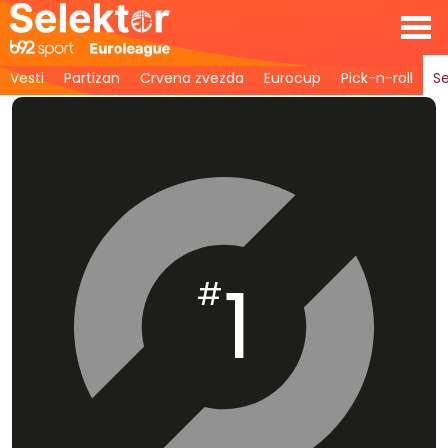
Vesti
Partizan
Crvena zvezda
Eurocup
Pick-n-roll
Se
1
#