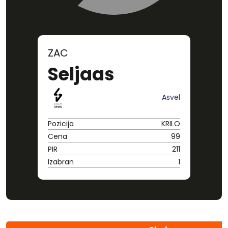
ZAC
Seljaas
Asvel
Pozicija
KRILO
Cena
99
PIR
211
Izabran
1