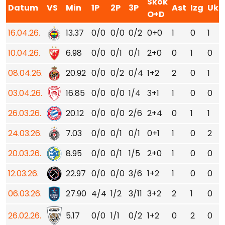
Skok
Datum
VS
Min
1P
2P
3P
Ast
Izg
Ukr
O+D
16.04.26.
13.37
0/0
0/0
0/2
0+0
1
0
1
10.04.26.
6.98
0/0
0/1
0/1
2+0
0
1
0
08.04.26.
20.92
0/0
0/2
0/4
1+2
2
0
1
03.04.26.
16.85
0/0
0/0
1/4
3+1
1
0
0
26.03.26.
20.12
0/0
0/0
2/6
2+4
0
1
1
24.03.26.
7.03
0/0
0/1
0/1
0+1
1
0
2
20.03.26.
8.95
0/0
0/1
1/5
2+0
1
0
0
12.03.26.
22.97
0/0
0/0
3/6
1+2
1
0
0
06.03.26.
27.90
4/4
1/2
3/11
3+2
2
1
0
26.02.26.
5.17
0/0
1/1
0/2
1+2
0
2
0