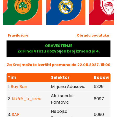
Pravila igre
Obrada podataka
OBAVEŠTENJE
Za Final 4 fazu dozvoljen broj izmena je 4.
Za Kraj možete izvršiti promene do 22.05.2027. 18:00
Tim
Selektor
Bodovi
1.
Ray Ban
Mirjana Adasevic
6329
Aleksandar
2.
Nikšić_u_srcu
6097
Pantovic
Nebojsa
3.
SAF
6090