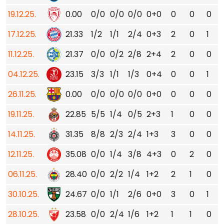
19.12.25.
0.00
0/0
0/0
0/0
0+0
0
0
0
17.12.25.
21.33
1/2
1/1
2/4
0+3
2
0
1
11.12.25.
21.37
0/0
0/2
2/8
2+4
2
0
0
04.12.25.
23.15
3/3
1/1
1/3
0+4
0
0
1
26.11.25.
0.00
0/0
0/0
0/0
0+0
0
0
0
19.11.25.
22.85
5/5
1/4
0/5
2+3
1
0
0
14.11.25.
31.35
8/8
2/3
2/4
1+3
3
0
0
12.11.25.
35.08
0/0
1/4
3/8
4+3
0
2
0
06.11.25.
28.40
0/0
2/2
1/4
1+2
2
1
0
30.10.25.
24.67
0/0
1/1
2/6
0+0
3
0
1
28.10.25.
23.58
0/0
2/4
1/6
1+2
1
1
0