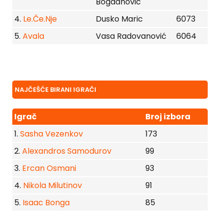
Bogdanovic
4.
Le.Če.Nje
Dusko Maric
6073
5.
Avala
Vasa Radovanović
6064
NAJČEŠĆE BIRANI IGRAČI
Igrač
Broj izbora
1.
Sasha Vezenkov
173
2.
Alexandros Samodurov
99
3.
Ercan Osmani
93
4.
Nikola Milutinov
91
5.
Isaac Bonga
85