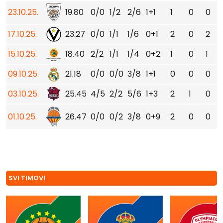
23.10.25.
19.80
0/0
1/2
2/6
1+1
1
0
0
17.10.25.
23.27
0/0
1/1
1/6
0+1
2
0
2
15.10.25.
18.40
2/2
1/1
1/4
0+2
1
0
1
09.10.25.
21.18
0/0
0/0
3/8
1+1
0
0
0
03.10.25.
25.45
4/5
2/2
5/6
1+3
2
1
0
01.10.25.
26.47
0/0
0/2
3/8
0+9
2
0
0
SVI TIMOVI