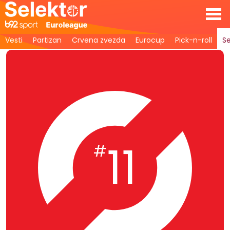
Vesti
Partizan
Crvena zvezda
Eurocup
Pick-n-roll
Se
11
#