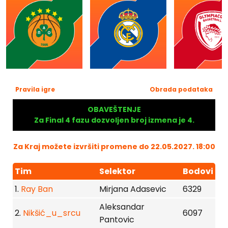
Pravila igre
Obrada podataka
OBAVEŠTENJE
Za Final 4 fazu dozvoljen broj izmena je 4.
Za Kraj možete izvršiti promene do 22.05.2027. 18:00
Tim
Selektor
Bodovi
1.
Ray Ban
Mirjana Adasevic
6329
Aleksandar
2.
Nikšić_u_srcu
6097
Pantovic