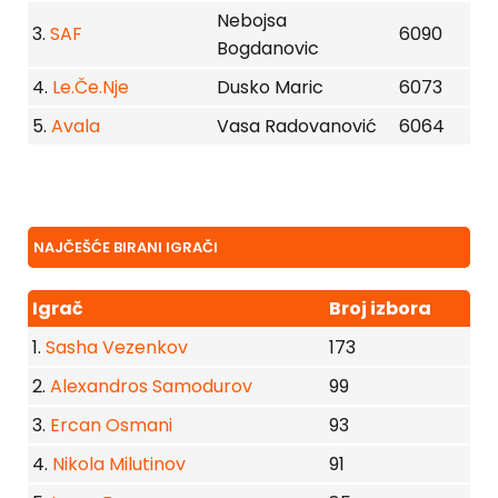
Nebojsa
3.
SAF
6090
Bogdanovic
4.
Le.Če.Nje
Dusko Maric
6073
5.
Avala
Vasa Radovanović
6064
NAJČEŠĆE BIRANI IGRAČI
Igrač
Broj izbora
1.
Sasha Vezenkov
173
2.
Alexandros Samodurov
99
3.
Ercan Osmani
93
4.
Nikola Milutinov
91