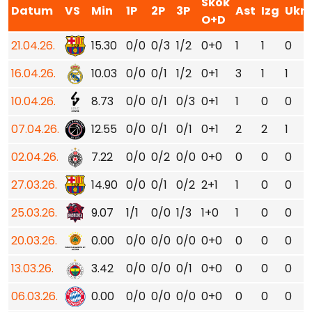
Skok
Datum
VS
Min
1P
2P
3P
Ast
Izg
Ukr
O+D
21.04.26.
15.30
0/0
0/3
1/2
0+0
1
1
0
16.04.26.
10.03
0/0
0/1
1/2
0+1
3
1
1
10.04.26.
8.73
0/0
0/1
0/3
0+1
1
0
0
07.04.26.
12.55
0/0
0/1
0/1
0+1
2
2
1
02.04.26.
7.22
0/0
0/2
0/0
0+0
0
0
0
27.03.26.
14.90
0/0
0/1
0/2
2+1
1
0
0
25.03.26.
9.07
1/1
0/0
1/3
1+0
1
0
0
20.03.26.
0.00
0/0
0/0
0/0
0+0
0
0
0
13.03.26.
3.42
0/0
0/0
0/1
0+0
0
0
0
06.03.26.
0.00
0/0
0/0
0/0
0+0
0
0
0