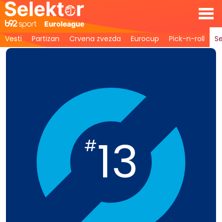
Vesti
Partizan
Crvena zvezda
Eurocup
Pick-n-roll
Se
13
#