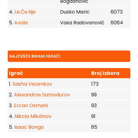
Bogdanovic
4.
Le.Če.Nje
Dusko Maric
6073
5.
Avala
Vasa Radovanović
6064
NAJČEŠĆE BIRANI IGRAČI
Igrač
Broj izbora
1.
Sasha Vezenkov
173
2.
Alexandros Samodurov
99
3.
Ercan Osmani
93
4.
Nikola Milutinov
91
5.
Isaac Bonga
85