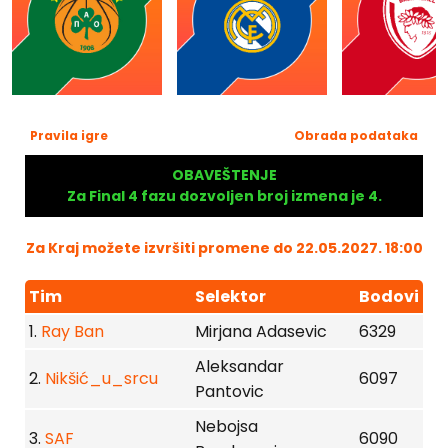
Pravila igre
Obrada podataka
OBAVEŠTENJE
Za Final 4 fazu dozvoljen broj izmena je 4.
Za Kraj možete izvršiti promene do 22.05.2027. 18:00
Tim
Selektor
Bodovi
1.
Ray Ban
Mirjana Adasevic
6329
Aleksandar
2.
Nikšić_u_srcu
6097
Pantovic
Nebojsa
3.
SAF
6090