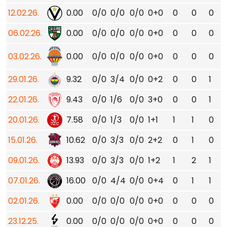
12.02.26.
0.00
0/0
0/0
0/0
0+0
0
0
0
06.02.26.
0.00
0/0
0/0
0/0
0+0
0
0
0
03.02.26.
0.00
0/0
0/0
0/0
0+0
0
0
0
29.01.26.
9.32
0/0
3/4
0/0
0+2
0
0
1
22.01.26.
9.43
0/0
1/6
0/0
3+0
0
0
1
20.01.26.
7.58
0/0
1/3
0/0
1+1
1
1
0
15.01.26.
10.62
0/0
3/3
0/0
2+2
0
1
0
09.01.26.
13.93
0/0
3/3
0/0
1+2
1
2
1
07.01.26.
16.00
0/0
4/4
0/0
0+4
0
1
1
02.01.26.
0.00
0/0
0/0
0/0
0+0
0
0
0
23.12.25.
0.00
0/0
0/0
0/0
0+0
0
0
0