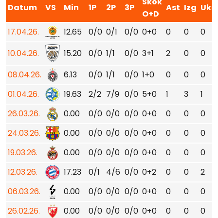
Skok
Datum
VS
Min
1P
2P
3P
Ast
Izg
Ukr
O+D
17.04.26.
12.65
0/0
0/1
0/0
0+0
0
0
0
10.04.26.
15.20
0/0
1/1
0/0
3+1
2
0
0
08.04.26.
6.13
0/0
1/1
0/0
1+0
0
0
0
01.04.26.
19.63
2/2
7/9
0/0
5+0
1
3
1
26.03.26.
0.00
0/0
0/0
0/0
0+0
0
0
0
24.03.26.
0.00
0/0
0/0
0/0
0+0
0
0
0
19.03.26.
0.00
0/0
0/0
0/0
0+0
0
0
0
12.03.26.
17.23
0/1
4/6
0/0
0+2
0
0
2
06.03.26.
0.00
0/0
0/0
0/0
0+0
0
0
0
26.02.26.
0.00
0/0
0/0
0/0
0+0
0
0
0