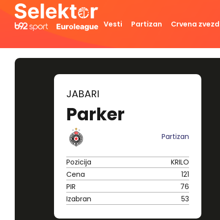
Vesti
Partizan
Crvena zvez
JABARI
Parker
Partizan
Pozicija
KRILO
Cena
121
PIR
76
Izabran
53