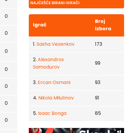
NAJČEŠĆE BIRANI IGRAČI
0
Broj
Igrač
izbora
0
1.
Sasha Vezenkov
173
0
2.
Alexandros
99
Samodurov
0
3.
Ercan Osmani
93
0
4.
Nikola Milutinov
91
0
5.
Isaac Bonga
85
0