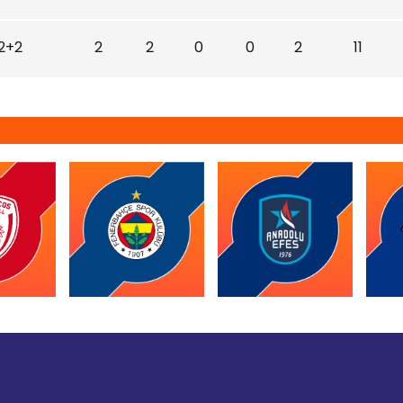
2+2
2
2
0
0
2
11