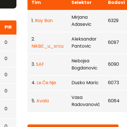
Tim
Selektor
Bodovi
Mirjana
1.
Ray Ban
6329
Adasevic
PIR
2.
Aleksandar
0
6097
Nikšić_u_srcu
Pantovic
0
Nebojsa
3.
SAF
6090
Bogdanovic
0
4.
Le.Če.Nje
Dusko Maric
6073
0
Vasa
5.
Avala
6064
Radovanović
0
0