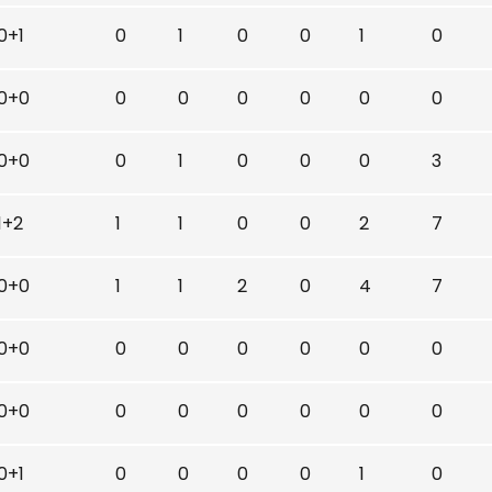
0+1
0
1
0
0
1
0
0+0
0
0
0
0
0
0
0+0
0
1
0
0
0
3
1+2
1
1
0
0
2
7
0+0
1
1
2
0
4
7
0+0
0
0
0
0
0
0
0+0
0
0
0
0
0
0
0+1
0
0
0
0
1
0