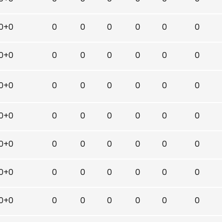
0+0
0
0
0
0
0
0
0+0
0
0
0
0
0
0
0+0
0
0
0
0
0
0
0+0
0
0
0
0
0
0
0+0
0
0
0
0
0
0
0+0
0
0
0
0
0
0
0+0
0
0
0
0
0
0