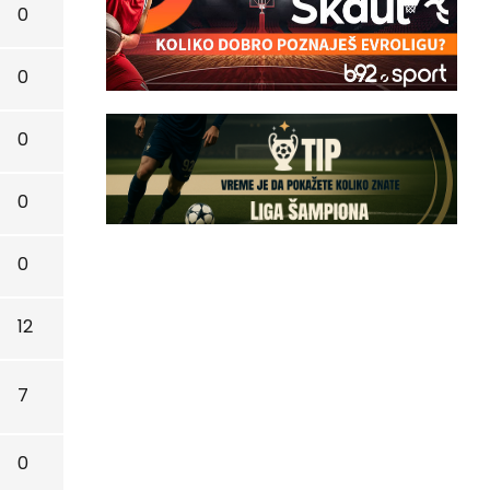
0
0
0
0
0
12
7
0