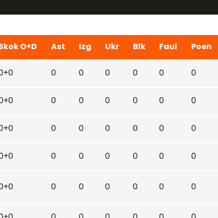
Skok O+D
Ast
Izg
Ukr
Blk
Faul
Poen
0+0
0
0
0
0
0
0
0+0
0
0
0
0
0
0
0+0
0
0
0
0
0
0
0+0
0
0
0
0
0
0
0+0
0
0
0
0
0
0
0+0
0
0
0
0
0
0