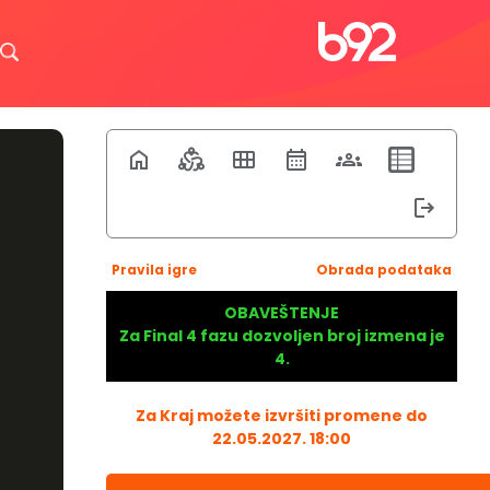
Pravila igre
Obrada podataka
OBAVEŠTENJE
Za Final 4 fazu dozvoljen broj izmena je
4.
Za Kraj možete izvršiti promene do
22.05.2027. 18:00