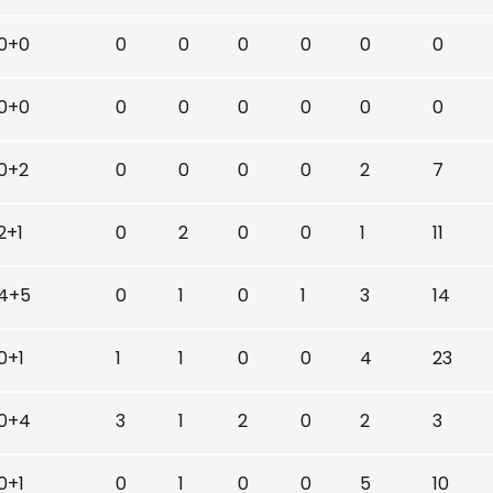
0+0
0
0
0
0
0
0
0+0
0
0
0
0
0
0
0+2
0
0
0
0
2
7
2+1
0
2
0
0
1
11
4+5
0
1
0
1
3
14
0+1
1
1
0
0
4
23
0+4
3
1
2
0
2
3
0+1
0
1
0
0
5
10