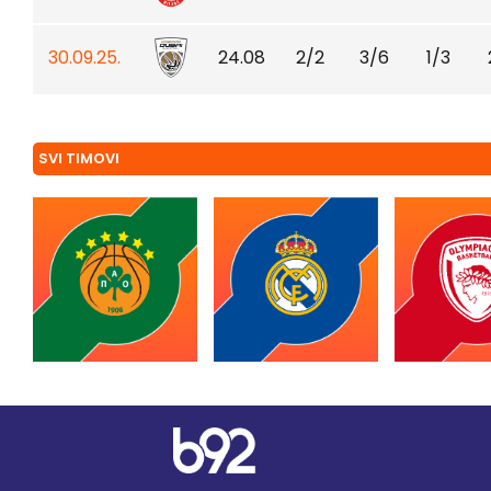
30.09.25.
24.08
2/2
3/6
1/3
SVI TIMOVI