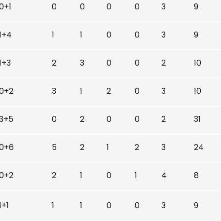
0+1
0
0
0
0
3
9
1+4
1
1
0
0
3
9
1+3
2
3
0
0
2
10
0+2
3
1
2
0
3
10
3+5
0
2
0
0
2
31
0+6
5
2
1
2
3
24
0+2
2
1
0
1
4
8
1+1
1
1
0
0
3
9