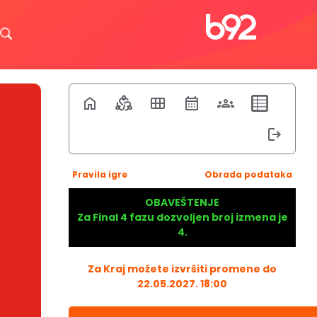
Pravila igre
Obrada podataka
OBAVEŠTENJE
Za Final 4 fazu dozvoljen broj izmena je
4.
Za Kraj možete izvršiti promene do
22.05.2027. 18:00