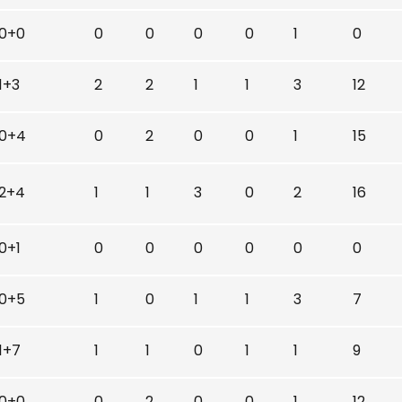
0+0
0
0
0
0
1
0
1+3
2
2
1
1
3
12
0+4
0
2
0
0
1
15
2+4
1
1
3
0
2
16
0+1
0
0
0
0
0
0
0+5
1
0
1
1
3
7
1+7
1
1
0
1
1
9
0+0
0
2
0
0
1
12