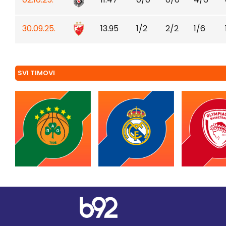
30.09.25.
13.95
1/2
2/2
1/6
SVI TIMOVI