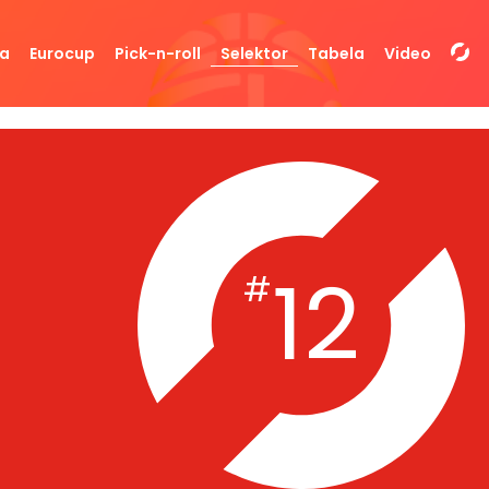
da
Eurocup
Pick-n-roll
Selektor
Tabela
Video
12
#