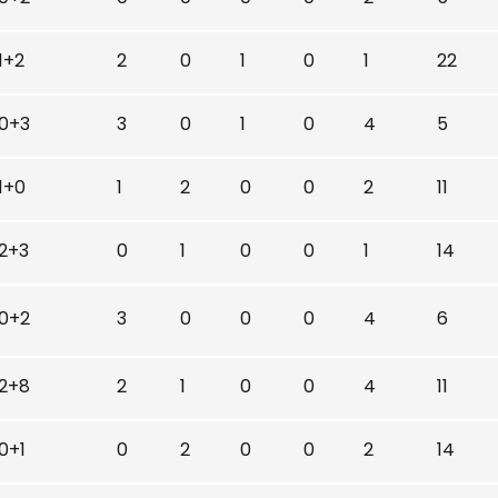
1+2
2
0
1
0
1
22
0+3
3
0
1
0
4
5
1+0
1
2
0
0
2
11
2+3
0
1
0
0
1
14
0+2
3
0
0
0
4
6
2+8
2
1
0
0
4
11
0+1
0
2
0
0
2
14