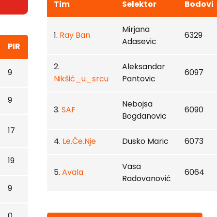
Tim
Selektor
Bodovi
Mirjana
1.
Ray Ban
6329
Adasevic
PIR
2.
Aleksandar
9
6097
Nikšić_u_srcu
Pantovic
9
Nebojsa
3.
SAF
6090
Bogdanovic
17
4.
Le.Če.Nje
Dusko Maric
6073
19
Vasa
5.
Avala
6064
Radovanović
9
0