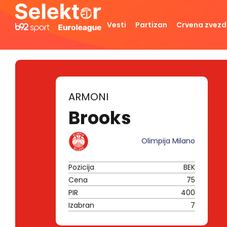
Vesti
Partizan
Crvena zvez
ARMONI
Brooks
Olimpija Milano
Pozicija
BEK
Cena
75
PIR
400
Izabran
7