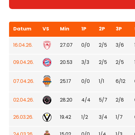
Datum
VS
Min
1P
2P
3P
16.04.26.
27.07
0/0
2/5
3/6
09.04.26.
20.53
3/3
2/5
2/5
07.04.26.
25.17
0/0
1/1
6/12
02.04.26.
28.20
4/4
5/7
2/8
26.03.26.
19.42
1/2
3/4
1/7
24.03.26.
15.02
0/0
1/4
1/3