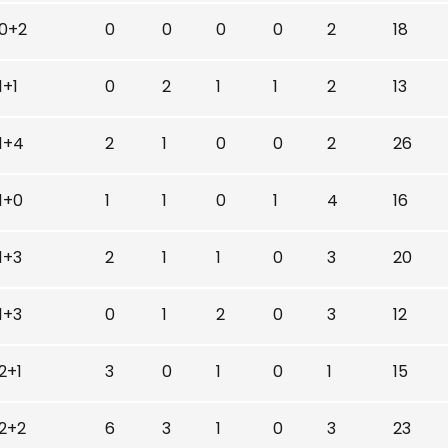
0+2
0
0
0
0
2
18
1+1
0
2
1
1
2
13
1+4
2
1
0
0
2
26
1+0
1
1
0
1
4
16
1+3
2
1
1
0
3
20
1+3
0
1
2
0
3
12
2+1
3
0
1
0
1
15
2+2
6
3
1
0
3
23