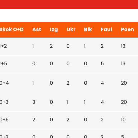
Skok O+D
Ast
Izg
Ukr
Blk
Faul
Poen
1+2
1
2
0
1
2
13
1+5
0
0
0
0
5
13
0+4
1
0
2
0
4
20
0+3
3
0
1
1
4
20
0+5
2
0
2
0
2
10
0+2
0
0
0
0
2
5