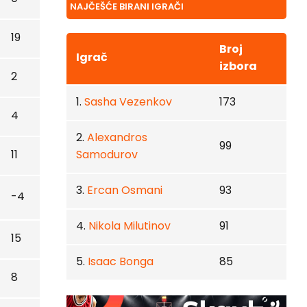
NAJČEŠĆE BIRANI IGRAČI
19
Broj
Igrač
izbora
2
1.
Sasha Vezenkov
173
4
2.
Alexandros
99
11
Samodurov
3.
Ercan Osmani
93
-4
4.
Nikola Milutinov
91
15
5.
Isaac Bonga
85
8