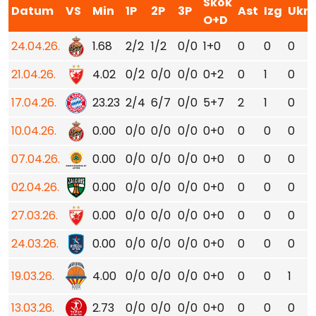
Skok
Datum
VS
Min
1P
2P
3P
Ast
Izg
Ukr
O+D
24.04.26.
1.68
2/2
1/2
0/0
1+0
0
0
0
21.04.26.
4.02
0/2
0/0
0/0
0+2
0
1
0
17.04.26.
23.23
2/4
6/7
0/0
5+7
2
1
0
10.04.26.
0.00
0/0
0/0
0/0
0+0
0
0
0
07.04.26.
0.00
0/0
0/0
0/0
0+0
0
0
0
02.04.26.
0.00
0/0
0/0
0/0
0+0
0
0
0
27.03.26.
0.00
0/0
0/0
0/0
0+0
0
0
0
24.03.26.
0.00
0/0
0/0
0/0
0+0
0
0
0
19.03.26.
4.00
0/0
0/0
0/0
0+0
0
0
1
13.03.26.
2.73
0/0
0/0
0/0
0+0
0
0
0