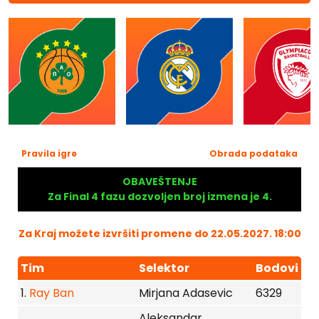
Pravila igre
Obrada podataka
OBAVEŠTENJE
Za Final 4 fazu dozvoljen broj izmena je 4.
Za Kraj možete izvršiti promene do 22.05.2027. 18:00
Tim
Selektor
Bodovi
1.
Ray Ban
Mirjana Adasevic
6329
Aleksandar