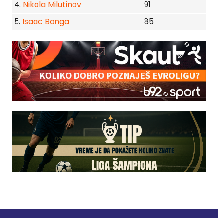
4.
Nikola Milutinov
91
5.
Isaac Bonga
85