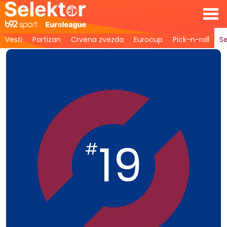
Vesti
Partizan
Crvena zvezda
Eurocup
Pick-n-roll
Se
19
#