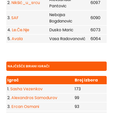
2.
Nikšić_u_srcu
6097
Pantovic
Nebojsa
3.
SAF
6090
Bogdanovic
4.
Le.Če.Nje
Dusko Maric
6073
5.
Avala
Vasa Radovanović
6064
NAJČEŠĆE BIRANI IGRAČI
Igrač
Broj izbora
1.
Sasha Vezenkov
173
2.
Alexandros Samodurov
99
3.
Ercan Osmani
93