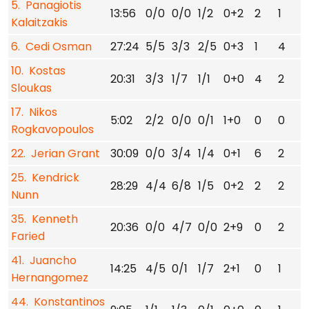
5. Panagiotis
13:56
0/0
0/0
1/2
0+2
2
1
Kalaitzakis
6. Cedi Osman
27:24
5/5
3/3
2/5
0+3
1
4
10. Kostas
20:31
3/3
1/7
1/1
0+0
4
2
Sloukas
17. Nikos
5:02
2/2
0/0
0/1
1+0
0
0
Rogkavopoulos
22. Jerian Grant
30:09
0/0
3/4
1/4
0+1
6
2
25. Kendrick
28:29
4/4
6/8
1/5
0+2
2
2
1
Nunn
35. Kenneth
20:36
0/0
4/7
0/0
2+9
0
2
1
Faried
41. Juancho
14:25
4/5
0/1
1/7
2+1
0
1
Hernangomez
44. Konstantinos