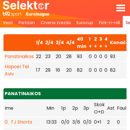
Vesti
Partizan
Crvena zvezda
Eurocup
Pick-n-roll
Se
40
1
2
3
4
1/4
2/4
3/4
4/4
Konača
min
+
+
+
+
Panatinaikos
22
23
20
28
93
0
0
0
0
93
Hapoel Tel
17
29
16
20
82
0
0
0
0
82
Aviv
PANATINAIKOS
Skok
Ime
Min
1p
2p
3p
Ast
Faul
O+D
0. TJ Shorts
13:33
0/0
3/6
0/0
0+1
2
0
1