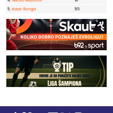
4.
Nikola Milutinov
91
5.
Isaac Bonga
85