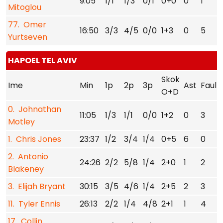
9:05
1/1
1/3
0/1
0+0
0
1
Mitoglou
77. Omer
16:50
3/3
4/5
0/0
1+3
0
5
Yurtseven
HAPOEL TEL AVIV
Skok
Ime
Min
1p
2p
3p
Ast
Faul
O+D
0. Johnathan
11:05
1/3
1/1
0/0
1+2
0
3
Motley
1. Chris Jones
23:37
1/2
3/4
1/4
0+5
6
0
2. Antonio
24:26
2/2
5/8
1/4
2+0
1
2
1
Blakeney
3. Elijah Bryant
30:15
3/5
4/6
1/4
2+5
2
3
11. Tyler Ennis
26:13
2/2
1/4
4/8
2+1
1
4
17. Collin