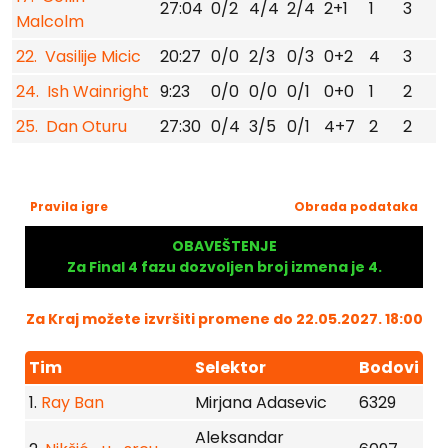
27:04
0/2
4/4
2/4
2+1
1
3
1
Malcolm
22. Vasilije Micic
20:27
0/0
2/3
0/3
0+2
4
3
24. Ish Wainright
9:23
0/0
0/0
0/1
0+0
1
2
25. Dan Oturu
27:30
0/4
3/5
0/1
4+7
2
2
Pravila igre
Obrada podataka
OBAVEŠTENJE
Za Final 4 fazu dozvoljen broj izmena je 4.
Za Kraj možete izvršiti promene do 22.05.2027. 18:00
Tim
Selektor
Bodovi
1.
Ray Ban
Mirjana Adasevic
6329
Aleksandar