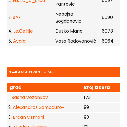
2.
Nikšić_u_srcu
6097
Pantovic
Nebojsa
3.
SAF
6090
Bogdanovic
4.
Le.Če.Nje
Dusko Maric
6073
5.
Avala
Vasa Radovanović
6064
NAJČEŠĆE BIRANI IGRAČI
Igrač
Broj izbora
1.
Sasha Vezenkov
173
2.
Alexandros Samodurov
99
3.
Ercan Osmani
93