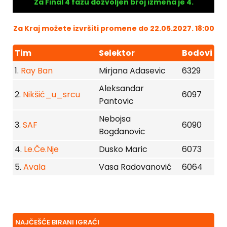
Za Final 4 fazu dozvoljen broj izmena je 4.
Za Kraj možete izvršiti promene do 22.05.2027. 18:00
Tim
Selektor
Bodovi
1.
Ray Ban
Mirjana Adasevic
6329
Aleksandar
2.
Nikšić_u_srcu
6097
Pantovic
Nebojsa
3.
SAF
6090
Bogdanovic
4.
Le.Če.Nje
Dusko Maric
6073
5.
Avala
Vasa Radovanović
6064
NAJČEŠĆE BIRANI IGRAČI