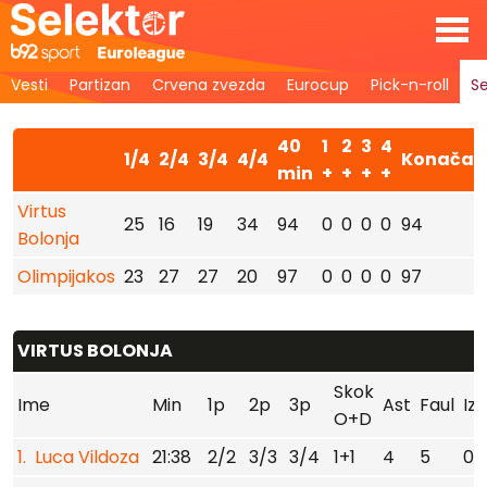
Vesti
Partizan
Crvena zvezda
Eurocup
Pick-n-roll
Se
40
1
2
3
4
1/4
2/4
3/4
4/4
Konačan
min
+
+
+
+
Virtus
25
16
19
34
94
0
0
0
0
94
Bolonja
Olimpijakos
23
27
27
20
97
0
0
0
0
97
VIRTUS BOLONJA
Skok
Ime
Min
1p
2p
3p
Ast
Faul
Izg
O+D
1. Luca Vildoza
21:38
2/2
3/3
3/4
1+1
4
5
0