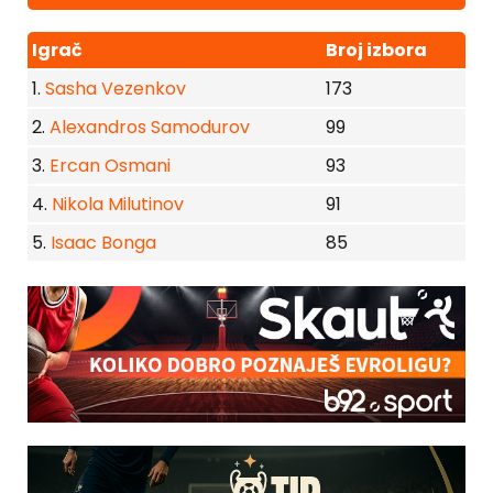
Igrač
Broj izbora
1.
Sasha Vezenkov
173
2.
Alexandros Samodurov
99
3.
Ercan Osmani
93
4.
Nikola Milutinov
91
5.
Isaac Bonga
85