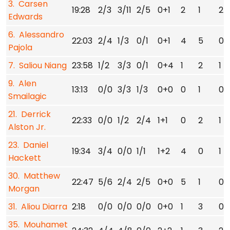
3. Carsen
19:28
2/3
3/11
2/5
0+1
2
1
2
Edwards
6. Alessandro
22:03
2/4
1/3
0/1
0+1
4
5
0
Pajola
7. Saliou Niang
23:58
1/2
3/3
0/1
0+4
1
2
1
9. Alen
13:13
0/0
3/3
1/3
0+0
0
1
0
Smailagic
21. Derrick
22:33
0/0
1/2
2/4
1+1
0
2
1
Alston Jr.
23. Daniel
19:34
3/4
0/0
1/1
1+2
4
0
1
Hackett
30. Matthew
22:47
5/6
2/4
2/5
0+0
5
1
0
Morgan
31. Aliou Diarra
2:18
0/0
0/0
0/0
0+0
1
3
0
35. Mouhamet