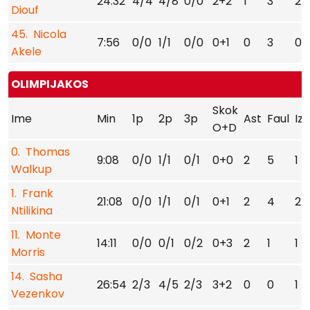
24:32
4/4
4/8
0/0
2+2
1
3
2
Diouf
45. Nicola
7:56
0/0
1/1
0/0
0+1
0
3
0
Akele
OLIMPIJAKOS
Skok
Ime
Min
1p
2p
3p
Ast
Faul
Izg
O+D
0. Thomas
9:08
0/0
1/1
0/1
0+0
2
5
1
Walkup
1. Frank
21:08
0/0
1/1
0/1
0+1
2
4
2
Ntilikina
11. Monte
14:11
0/0
0/1
0/2
0+3
2
1
1
Morris
14. Sasha
26:54
2/3
4/5
2/3
3+2
0
0
1
Vezenkov