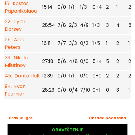
16. Kostas
15:14
0/0
1/1
1/3
0+4
2
1
2
Papanikolaou
22. Tyler
28:54
7/8
2/3
4/9
1+3
3
4
5
Dorsey
25. Alec
16:11
7/7
3/3
0/2
1+5
1
2
1
Peters
33. Nikola
27:18
5/6
4/8
0/0
5+4
5
2
2
Milutinov
45. Donta Hall
12:39
0/0
1/1
0/0
0+0
2
2
2
94. Evan
28:23
0/0
0/4
7/10
0+1
0
3
1
Fournier
Pravila igre
Obrada podataka
OBAVEŠTENJE