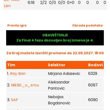
6:18
2/2
0/0
0/0
0+0
0
0
0
0
Len
Pravila igre
Obrada podataka
OBAVEŠTENJE
Za Final 4 fazu dozvoljen broj izmena je 4.
Za Kraj možete izvršiti promene do 22.05.2027. 18:00
Tim
Selektor
Bodovi
1.
Ray Ban
Mirjana Adasevic
6329
Aleksandar
2.
Nikšić_u_srcu
6097
Pantovic
Nebojsa
3.
SAF
6090
Bogdanovic