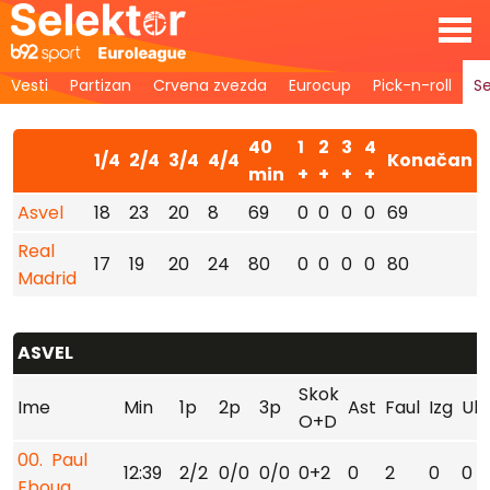
Vesti
Partizan
Crvena zvezda
Eurocup
Pick-n-roll
Se
40
1
2
3
4
1/4
2/4
3/4
4/4
Konačan
min
+
+
+
+
Asvel
18
23
20
8
69
0
0
0
0
69
Real
17
19
20
24
80
0
0
0
0
80
Madrid
ASVEL
Skok
Ime
Min
1p
2p
3p
Ast
Faul
Izg
Uk
O+D
00. Paul
12:39
2/2
0/0
0/0
0+2
0
2
0
0
Eboua