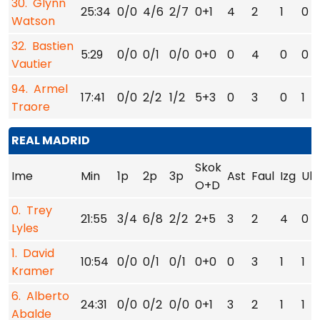
30. Glynn
25:34
0/0
4/6
2/7
0+1
4
2
1
0
Watson
32. Bastien
5:29
0/0
0/1
0/0
0+0
0
4
0
0
Vautier
94. Armel
17:41
0/0
2/2
1/2
5+3
0
3
0
1
Traore
REAL MADRID
Skok
Ime
Min
1p
2p
3p
Ast
Faul
Izg
Uk
O+D
0. Trey
21:55
3/4
6/8
2/2
2+5
3
2
4
0
Lyles
1. David
10:54
0/0
0/1
0/1
0+0
0
3
1
1
Kramer
6. Alberto
24:31
0/0
0/2
0/0
0+1
3
2
1
1
Abalde