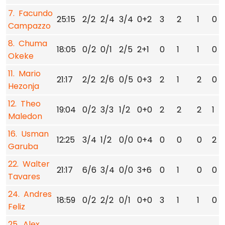
7. Facundo
25:15
2/2
2/4
3/4
0+2
3
2
1
0
Campazzo
8. Chuma
18:05
0/2
0/1
2/5
2+1
0
1
1
0
Okeke
11. Mario
21:17
2/2
2/6
0/5
0+3
2
1
2
0
Hezonja
12. Theo
19:04
0/2
3/3
1/2
0+0
2
2
2
1
Maledon
16. Usman
12:25
3/4
1/2
0/0
0+4
0
0
0
2
Garuba
22. Walter
21:17
6/6
3/4
0/0
3+6
0
1
0
0
Tavares
24. Andres
18:59
0/2
2/2
0/1
0+0
3
1
1
0
Feliz
25. Alex