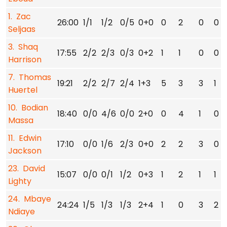
1. Zac
26:00
1/1
1/2
0/5
0+0
0
2
0
0
Seljaas
3. Shaq
17:55
2/2
2/3
0/3
0+2
1
1
0
0
Harrison
7. Thomas
19:21
2/2
2/7
2/4
1+3
5
3
3
1
Huertel
10. Bodian
18:40
0/0
4/6
0/0
2+0
0
4
1
0
Massa
11. Edwin
17:10
0/0
1/6
2/3
0+0
2
2
3
0
Jackson
23. David
15:07
0/0
0/1
1/2
0+3
1
2
1
1
Lighty
24. Mbaye
24:24
1/5
1/3
1/3
2+4
1
0
3
2
Ndiaye