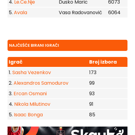
4.
Le.Če.Nje
Dusko Maric
6073
5.
Avala
Vasa Radovanović
6064
NAJČEŠĆE BIRANI IGRAČI
Igrač
Broj izbora
1.
Sasha Vezenkov
173
2.
Alexandros Samodurov
99
3.
Ercan Osmani
93
4.
Nikola Milutinov
91
5.
Isaac Bonga
85