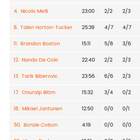
4. Nicolo Melli
23:00
2/2
2/3
8. Talen Horton-Tucker
25:39
4/7
4/7
11. Brandon Boston
15:11
5/8
3/6
12. Nando De Colo
22:40
2/2
2/3
13. Tarik Biberovic
23:56
6/6
2/3
17. Onuralp Bitim
15:32
3/4
0/2
18. Mikael Jantunen
12:50
0/0
0/1
50. Bonzie Colson
4:19
0/0
0/0