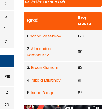
NAJČEŠĆE BIRANI IGRAČI
2
5
Broj
Igrač
izbora
1
1.
Sasha Vezenkov
173
7
2.
Alexandros
99
Samodurov
3.
Ercan Osmani
93
PIR
4.
Nikola Milutinov
91
12
5.
Isaac Bonga
85
20