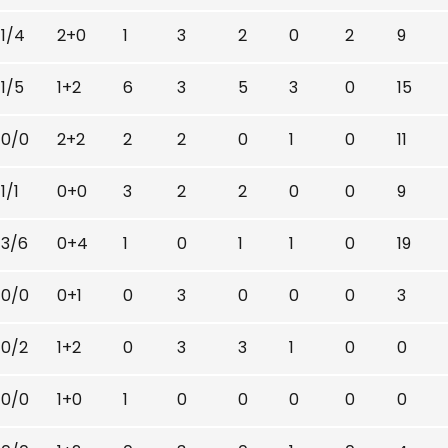
1/4
2+0
1
3
2
0
2
9
1/5
1+2
6
3
5
3
0
15
0/0
2+2
2
2
0
1
0
11
1/1
0+0
3
2
2
0
0
9
3/6
0+4
1
0
1
1
0
19
0/0
0+1
0
3
0
0
0
3
0/2
1+2
0
3
3
1
0
0
0/0
1+0
1
0
0
0
0
0