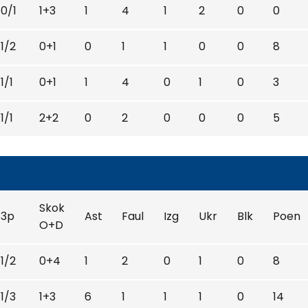
0/1
1+3
1
4
1
2
0
0
1/2
0+1
0
1
1
0
0
8
1/1
0+1
1
4
0
1
0
3
1/1
2+2
0
2
0
0
0
5
Skok
3p
Ast
Faul
Izg
Ukr
Blk
Poen
O+D
1/2
0+4
1
2
0
1
0
8
1/3
1+3
6
1
1
1
0
14