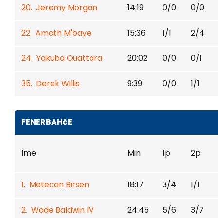
20. Jeremy Morgan
14:19
0/0
0/0
22. Amath M'baye
15:36
1/1
2/4
24. Yakuba Ouattara
20:02
0/0
0/1
35. Derek Willis
9:39
0/0
1/1
FENERBAHčE
Ime
Min
1p
2p
1. Metecan Birsen
18:17
3/4
1/1
2. Wade Baldwin IV
24:45
5/6
3/7