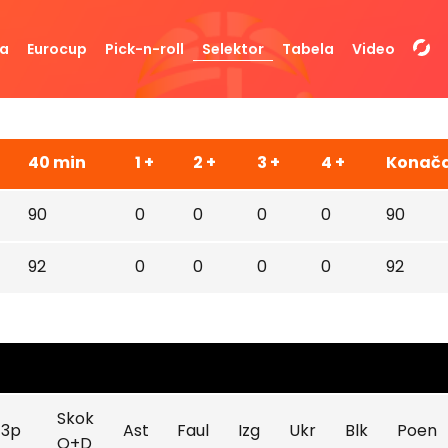
da
Eurocup
Pick-n-roll
Selektor
Tabela
Video
40 min
1 +
2 +
3 +
4 +
Konač
90
0
0
0
0
90
92
0
0
0
0
92
Skok
3p
Ast
Faul
Izg
Ukr
Blk
Poen
O+D