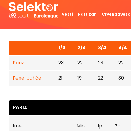
Vesti
Partizan
Crvena zvez
1/4
2/4
3/4
4/4
Pariz
23
22
23
22
Fenerbahče
21
19
22
30
PARIZ
Ime
Min
1p
2p