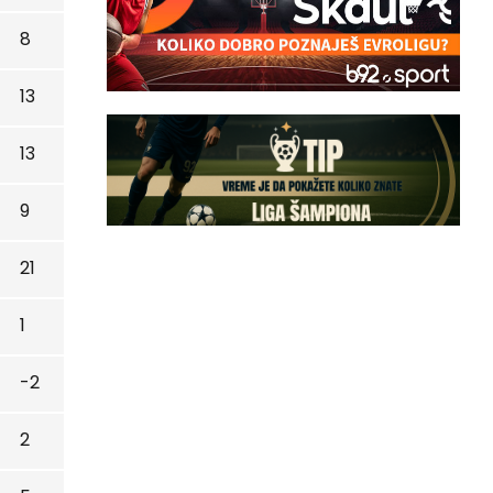
8
13
13
9
21
1
-2
2