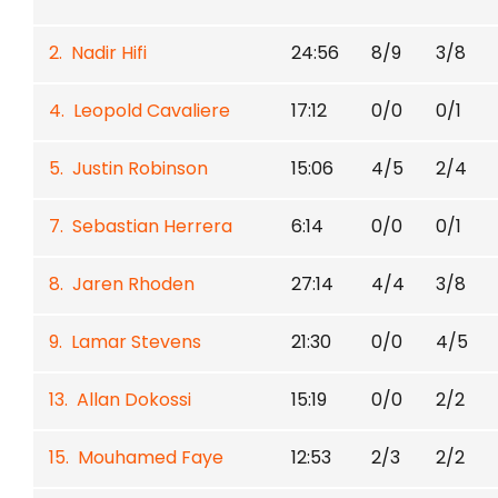
2. Nadir Hifi
24:56
8/9
3/8
4. Leopold Cavaliere
17:12
0/0
0/1
5. Justin Robinson
15:06
4/5
2/4
7. Sebastian Herrera
6:14
0/0
0/1
8. Jaren Rhoden
27:14
4/4
3/8
9. Lamar Stevens
21:30
0/0
4/5
13. Allan Dokossi
15:19
0/0
2/2
15. Mouhamed Faye
12:53
2/3
2/2