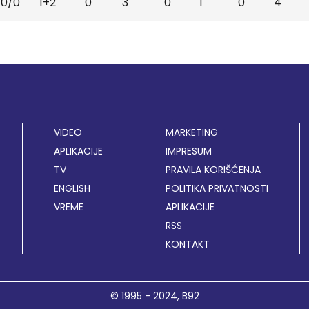
0/0
1+2
0
3
0
1
0
4
VIDEO
MARKETING
APLIKACIJE
IMPRESUM
TV
PRAVILA KORIŠĆENJA
ENGLISH
POLITIKA PRIVATNOSTI
VREME
APLIKACIJE
RSS
KONTAKT
© 1995 - 2024,
B92