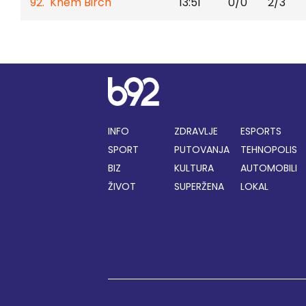
92. Khem Birch
13:51
0/0
2/3
INFO
ZDRAVLJE
ESPORTS
SPORT
PUTOVANJA
TEHNOPOLIS
BIZ
KULTURA
AUTOMOBILI
ŽIVOT
SUPERŽENA
LOKAL