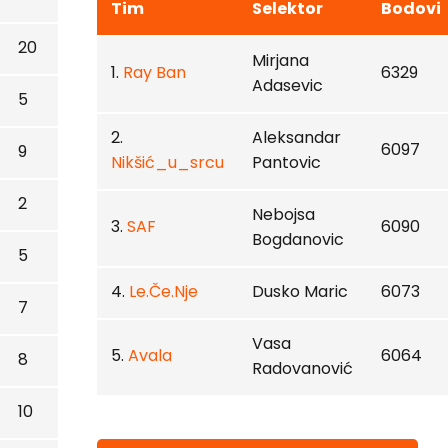
Tim
Selektor
Bodovi
20
Mirjana
1.
Ray Ban
6329
Adasevic
5
2.
Aleksandar
6097
9
Nikšić_u_srcu
Pantovic
2
Nebojsa
3.
SAF
6090
Bogdanovic
5
4.
Le.Če.Nje
Dusko Maric
6073
7
Vasa
5.
Avala
6064
8
Radovanović
10