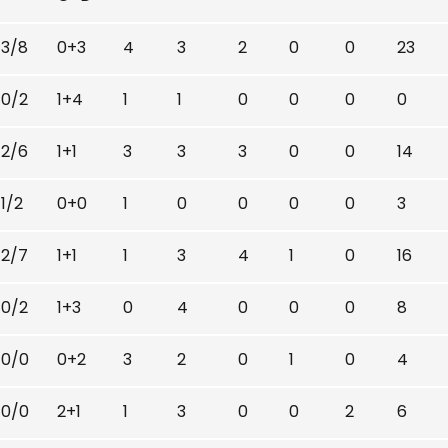
3/8
0+3
4
3
2
0
0
23
0/2
1+4
1
1
0
0
0
0
2/6
1+1
3
3
3
0
0
14
1/2
0+0
1
0
0
0
0
3
2/7
1+1
1
3
4
1
0
16
0/2
1+3
0
4
0
0
0
8
0/0
0+2
3
2
0
1
0
4
0/0
2+1
1
3
0
0
2
6