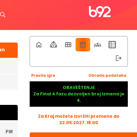
an
Pravila igre
Obrada podataka
OBAVEŠTENJE
Za Final 4 fazu dozvoljen broj izmena je
4.
Za Kraj možete izvršiti promene do
22.05.2027. 18:00
PIR