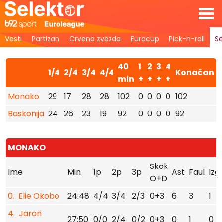
Vesti
Partizan
Crvena zvezda
Eurocup
Pick-n-roll
Se
40
1
2
3
4
1/4
2/4
3/4
4/4
Konačan
min
+
+
+
+
Monako
29
17
28
28
102
0
0
0
0
102
Baskonija
24
26
23
19
92
0
0
0
0
92
MONAKO
Skok
Ime
Min
1p
2p
3p
Ast
Faul
Izg
O+D
0. Elie Okobo
24:48
4/4
3/4
2/3
0+3
6
3
1
4. Jaron
27:50
0/0
2/4
0/2
0+3
0
1
0