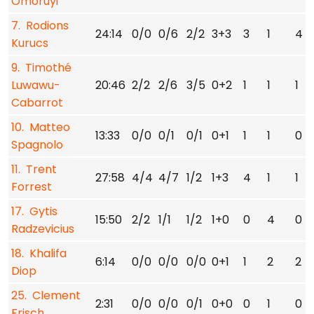
Omoruyi
7. Rodions
24:14
0/0
0/6
2/2
3+3
3
1
4
Kurucs
9. Timothé
Luwawu-
20:46
2/2
2/6
3/5
0+2
1
1
1
Cabarrot
10. Matteo
13:33
0/0
0/1
0/1
0+1
1
1
0
Spagnolo
11. Trent
27:58
4/4
4/7
1/2
1+3
4
1
1
Forrest
17. Gytis
15:50
2/2
1/1
1/2
1+0
0
4
0
Radzevicius
18. Khalifa
6:14
0/0
0/0
0/0
0+1
1
2
2
Diop
25. Clement
2:31
0/0
0/0
0/1
0+0
0
1
0
Frisch