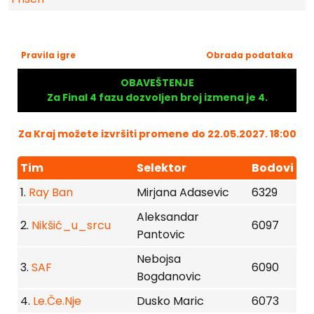
Pravila igre
Obrada podataka
OBAVEŠTENJE
Za Final 4 fazu dozvoljen broj izmena je 4.
Za Kraj možete izvršiti promene do 22.05.2027. 18:00
Tim
Selektor
Bodovi
1.
Ray Ban
Mirjana Adasevic
6329
Aleksandar
2.
Nikšić_u_srcu
6097
Pantovic
Nebojsa
3.
SAF
6090
Bogdanovic
4.
Le.Če.Nje
Dusko Maric
6073