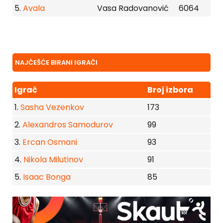
5.
Avala
Vasa Radovanović
6064
NAJČEŠĆE BIRANI IGRAČI
Igrač
Broj izbora
1.
Sasha Vezenkov
173
2.
Alexandros Samodurov
99
3.
Ercan Osmani
93
4.
Nikola Milutinov
91
5.
Isaac Bonga
85