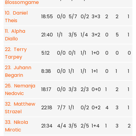
Blossomgame
10. Daniel
18:55
0/0
5/7
0/2
3+3
2
2
1
Theis
11. Alpha
21:40
1/1
3/5
1/4
3+2
0
5
1
Diallo
22. Terry
5:12
0/0
0/1
1/1
1+0
0
0
0
Tarpey
23. Juhann
8:38
0/0
1/1
1/1
1+1
0
1
1
Begarin
26. Nemanja
18:17
0/0
3/3
2/3
0+0
1
2
1
Nedovic
32. Matthew
22:18
7/7
1/1
0/2
0+2
4
3
1
Strazel
33. Nikola
21:34
4/4
3/5
2/5
1+4
1
3
2
Mirotic