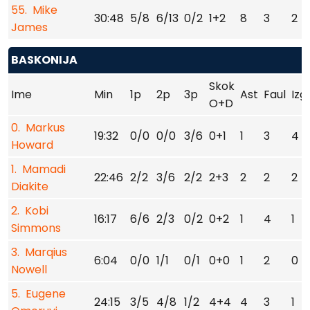
55. Mike
30:48
5/8
6/13
0/2
1+2
8
3
2
James
BASKONIJA
Skok
Ime
Min
1p
2p
3p
Ast
Faul
Izg
O+D
0. Markus
19:32
0/0
0/0
3/6
0+1
1
3
4
Howard
1. Mamadi
22:46
2/2
3/6
2/2
2+3
2
2
2
Diakite
2. Kobi
16:17
6/6
2/3
0/2
0+2
1
4
1
Simmons
3. Marqius
6:04
0/0
1/1
0/1
0+0
1
2
0
Nowell
5. Eugene
24:15
3/5
4/8
1/2
4+4
4
3
1