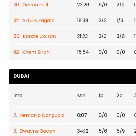
20. Devon Hall
23:26
6/6
2/2
32. Arturs Zagars
18:38
2/2
1/3
50. Bonzie Colson
21:23
3/3
3/6
92. Khem Birch
15:54
0/0
0/0
DUBAI
Ime
Min
1p
2p
2. Nemanja Dangubic
0:07
0/0
0/0
3. Dwayne Bacon
34:12
5/6
5/9