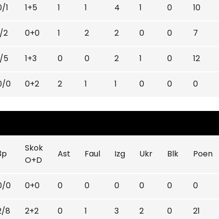
0/1
1+5
1
1
4
1
0
10
1/2
0+0
1
2
2
0
0
7
1/5
1+3
0
0
2
1
0
12
0/0
0+2
2
1
1
0
0
0
Skok
3p
Ast
Faul
Izg
Ukr
Blk
Poen
O+D
0/0
0+0
0
0
0
0
0
0
2/8
2+2
0
1
3
2
0
21