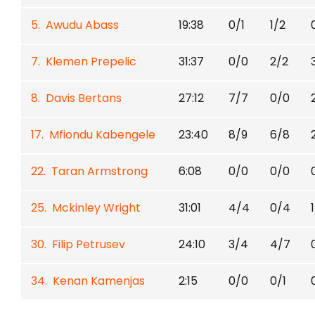
5. Awudu Abass
19:38
0/1
1/2
7. Klemen Prepelic
31:37
0/0
2/2
8. Davis Bertans
27:12
7/7
0/0
17. Mfiondu Kabengele
23:40
8/9
6/8
22. Taran Armstrong
6:08
0/0
0/0
25. Mckinley Wright
31:01
4/4
0/4
30. Filip Petrusev
24:10
3/4
4/7
34. Kenan Kamenjas
2:15
0/0
0/1