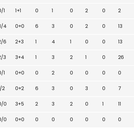
0/1
1+1
0
1
0
2
0
2
3/4
0+0
6
3
0
2
0
13
2/6
2+3
1
4
1
0
0
13
2/3
3+4
1
3
2
1
0
26
0/1
0+0
0
2
0
0
0
0
1/2
0+2
6
3
0
3
0
7
0/0
3+5
2
3
2
0
1
11
0/0
0+0
0
0
0
0
0
0