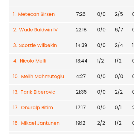
1. Metecan Birsen
7:26
0/0
2/5
2. Wade Baldwin IV
22:18
0/0
6/7
3. Scottie Wilbekin
14:39
0/0
2/4
4. Nicolo Melli
13:44
1/2
1/2
10. Melih Mahmutoglu
4:27
0/0
0/0
13. Tarik Biberovic
21:36
0/0
2/2
17. Onuralp Bitim
17:17
0/0
0/1
18. Mikael Jantunen
19:12
2/2
1/2