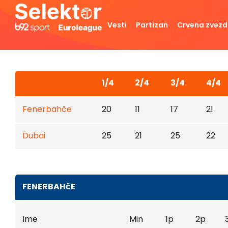
Vesti
Partizan
Crvena zvez
1/4
2/4
3/4
4/4
Fenerbahče
20
11
17
21
Dubai
25
21
25
22
FENERBAHčE
Ime
Min
1p
2p