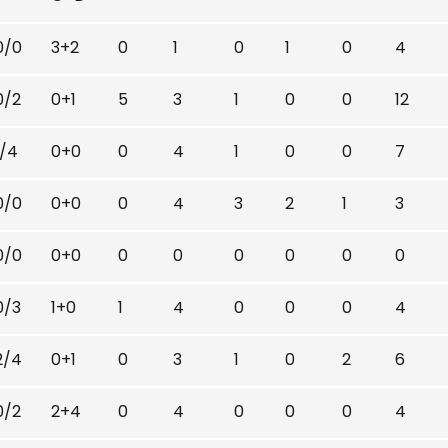
0/0
3+2
0
1
0
1
0
4
0/2
0+1
5
3
1
0
0
12
1/4
0+0
0
4
1
0
0
7
0/0
0+0
0
4
3
2
1
3
0/0
0+0
0
0
0
0
0
0
0/3
1+0
1
4
0
0
0
4
2/4
0+1
0
3
1
0
2
6
0/2
2+4
0
4
0
0
0
4