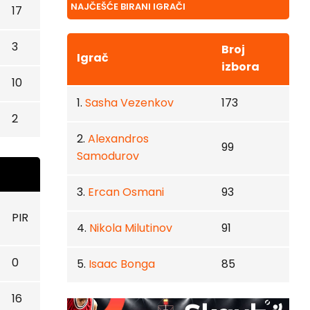
NAJČEŠĆE BIRANI IGRAČI
17
3
Broj
Igrač
izbora
10
1.
Sasha Vezenkov
173
2
2.
Alexandros
99
Samodurov
3.
Ercan Osmani
93
PIR
4.
Nikola Milutinov
91
0
5.
Isaac Bonga
85
16