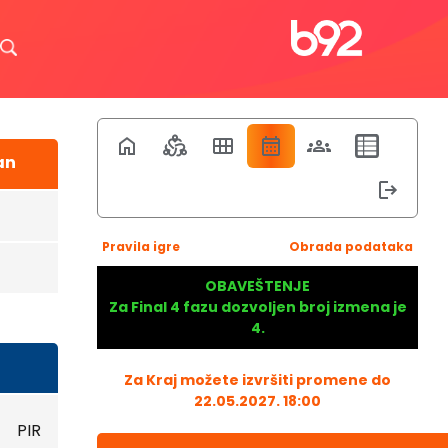
an
Pravila igre
Obrada podataka
OBAVEŠTENJE
Za Final 4 fazu dozvoljen broj izmena je
4.
Za Kraj možete izvršiti promene do
22.05.2027. 18:00
PIR