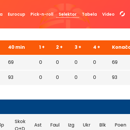
da
Eurocup
Pick-n-roll
Selektor
Tabela
Video
40 min
1 +
2 +
3 +
4 +
Konač
69
0
0
0
0
69
93
0
0
0
0
93
Skok
3p
Ast
Faul
Izg
Ukr
Blk
Poen
O+D