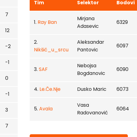
Tim
Selektor
Bodovi
7
Mirjana
1.
Ray Ban
6329
Adasevic
12
2.
Aleksandar
6097
-2
Nikšić_u_srcu
Pantovic
-1
Nebojsa
3.
SAF
6090
Bogdanovic
0
4.
Le.Če.Nje
Dusko Maric
6073
-1
Vasa
5.
Avala
6064
3
Radovanović
7