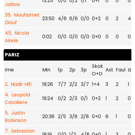
13:25
0/0
0/2
1/1
0+1
0
0
0
Jallow
35. Mouhamet
23:50
4/6
6/6
0/0
0+2
0
2
4
Diouf
45. Nicola
0:02
0/0
0/0
0/0
0+0
0
0
0
Akele
PARIZ
Skok
Ime
Min
1p
2p
3p
Ast
Faul
Izg
O+D
2. Nadir Hifi
19:26
7/7
2/2
3/7
1+4
3
2
1
4. Leopold
19:24
0/2
2/3
0/1
0+2
1
2
0
Cavaliere
5. Justin
20:36
2/5
3/6
2/8
0+0
6
1
0
Robinson
7. Sebastian
18:19
0/0
1/2
4/8
0+0
1
3
0