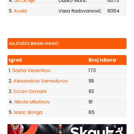
4.
Le.Če.Nje
Dusko Maric
6073
5.
Avala
Vasa Radovanović
6064
NAJČEŠĆE BIRANI IGRAČI
Igrač
Broj izbora
1.
Sasha Vezenkov
173
2.
Alexandros Samodurov
99
3.
Ercan Osmani
93
4.
Nikola Milutinov
91
5.
Isaac Bonga
85