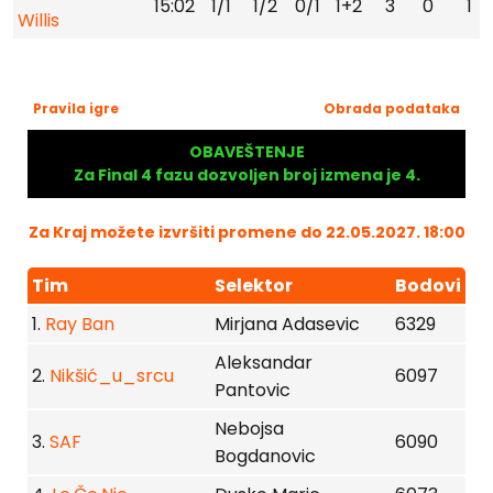
15:02
1/1
1/2
0/1
1+2
3
0
1
Willis
Pravila igre
Obrada podataka
OBAVEŠTENJE
Za Final 4 fazu dozvoljen broj izmena je 4.
Za Kraj možete izvršiti promene do 22.05.2027. 18:00
Tim
Selektor
Bodovi
1.
Ray Ban
Mirjana Adasevic
6329
Aleksandar
2.
Nikšić_u_srcu
6097
Pantovic
Nebojsa
3.
SAF
6090
Bogdanovic