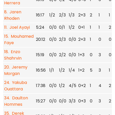
Herrera
8. Jaren
16:17
1/2
2/3
1/3
2+3
2
1
1
Rhoden
11. Joel Ayayi
5:24
0/0
0/1
1/2
0+1
1
1
2
15. Mouhamed
20:12
0/0
2/3
0/0
2+3
1
0
0
Faye
18. Enzo
15:19
0/0
2/2
0/0
1+3
0
3
0
Shahrvin
20. Jeremy
16:56
1/1
1/2
1/4
1+2
5
3
1
Morgan
24. Yakuba
17:38
0/0
1/2
4/5
0+2
1
4
2
Ouattara
34. Daulton
15:27
0/0
0/0
3/3
0+3
0
3
2
Hommes
35. Derek