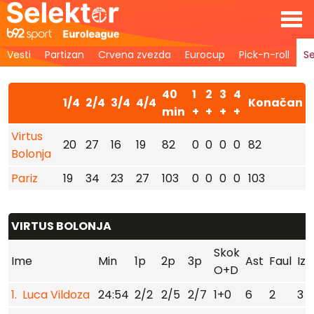
Vesti
Partizan
Crvena zvezda
Eurocup
Pick-n-roll
Se
40
1
2
3
4
1/4
2/4
3/4
4/4
Konačan
min
+
+
+
+
Virtus
20
27
16
19
82
0
0
0
0
82
Bolonja
Pariz
19
34
23
27
103
0
0
0
0
103
VIRTUS BOLONJA
Skok
Ime
Min
1p
2p
3p
Ast
Faul
Izg
O+D
1. Luca Vildoza
24:54
2/2
2/5
2/7
1+0
6
2
3