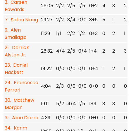
3. Carsen
26:05
2/2
2/5
1/5
0+2
4
3
2
Edwards
7. Saliou Niang
29:27
2/2
3/4
0/0
3+5
5
1
2
9. Alen
11:29
1/1
2/2
1/2
0+3
0
2
1
Smailagic
21. Derrick
28:32
4/4
2/5
0/4
1+4
2
2
3
Alston Jr.
23. Daniel
14:22
0/0
0/0
0/1
0+4
1
2
1
Hackett
24. Francesco
4:04
2/3
0/0
0/0
0+0
0
0
0
Ferrari
30. Matthew
19:11
5/7
4/4
1/5
1+3
3
3
0
Morgan
31. Aliou Diarra
4:39
0/0
0/0
0/0
0+0
0
0
0
34. Karim