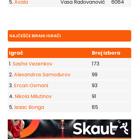
5.
Avala
Vasa Radovanović
6064
NAJČEŠĆE BIRANI IGRAČI
Igrač
Broj izbora
1.
Sasha Vezenkov
173
2.
Alexandros Samodurov
99
3.
Ercan Osmani
93
4.
Nikola Milutinov
91
5.
Isaac Bonga
85