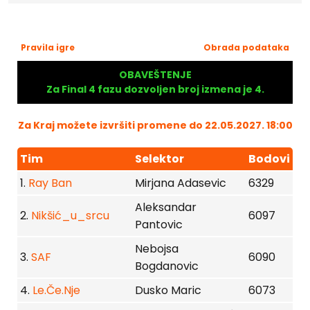
Pravila igre
Obrada podataka
OBAVEŠTENJE
Za Final 4 fazu dozvoljen broj izmena je 4.
Za Kraj možete izvršiti promene do 22.05.2027. 18:00
Tim
Selektor
Bodovi
1.
Ray Ban
Mirjana Adasevic
6329
Aleksandar
2.
Nikšić_u_srcu
6097
Pantovic
Nebojsa
3.
SAF
6090
Bogdanovic
4.
Le.Če.Nje
Dusko Maric
6073