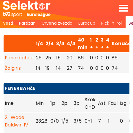
Vesti
Partizan
Crvena zvezda
Eurocup
Pick-n-roll
Se
40
1
2
3
4
1/4
2/4
3/4
4/4
Konača
min
+
+
+
+
Fenerbahče
26
25
15
20
86
0
0
0
0
86
Žalgiris
14
19
14
27
74
0
0
0
0
74
FENERBAHčE
Skok
Ime
Min
1p
2p
3p
Ast
Faul
Izg
U
O+D
2. Wade
23:28
0/0
1/5
3/5
0+1
7
1
0
0
Baldwin IV