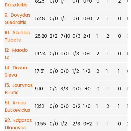
8:25
0/0
1/1
0/1
0+0
0
1
2
0
Brazdeikis
9. Dovydas
5:48
0/0
1/1
0/1
0+0
2
1
0
0
Giedraitis
10. Azuolas
28:20
2/2
7/10
0/3
2+1
1
2
0
3
Tubelis
12. Maodo
19:24
0/0
0/0
1/3
0+1
2
1
0
0
Lo
14. Dustin
17:51
0/0
0/0
1/2
1+2
2
1
1
0
Sleva
15. Laurynas
9:10
0/2
3/3
0/0
1+0
0
1
0
1
Birutis
51. Arnas
12:12
0/0
0/0
0/2
1+0
1
2
1
1
Butkevicius
92. Edgaras
19:55
0/0
1/2
2/3
0+2
1
1
0
2
Ulanovas