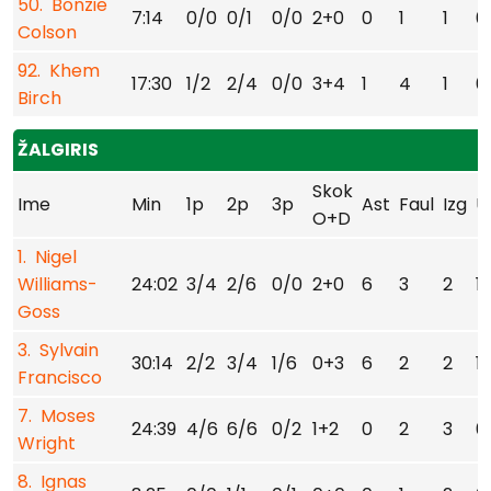
50. Bonzie
7:14
0/0
0/1
0/0
2+0
0
1
1
0
Colson
92. Khem
17:30
1/2
2/4
0/0
3+4
1
4
1
0
Birch
ŽALGIRIS
Skok
Ime
Min
1p
2p
3p
Ast
Faul
Izg
U
O+D
1. Nigel
Williams-
24:02
3/4
2/6
0/0
2+0
6
3
2
1
Goss
3. Sylvain
30:14
2/2
3/4
1/6
0+3
6
2
2
1
Francisco
7. Moses
24:39
4/6
6/6
0/2
1+2
0
2
3
0
Wright
8. Ignas