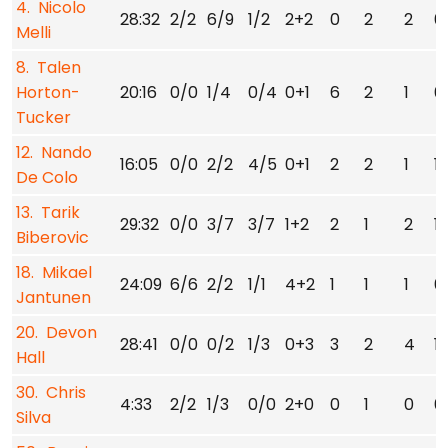
4. Nicolo
28:32
2/2
6/9
1/2
2+2
0
2
2
0
Melli
8. Talen
Horton-
20:16
0/0
1/4
0/4
0+1
6
2
1
0
Tucker
12. Nando
16:05
0/0
2/2
4/5
0+1
2
2
1
1
De Colo
13. Tarik
29:32
0/0
3/7
3/7
1+2
2
1
2
1
Biberovic
18. Mikael
24:09
6/6
2/2
1/1
4+2
1
1
1
0
Jantunen
20. Devon
28:41
0/0
0/2
1/3
0+3
3
2
4
1
Hall
30. Chris
4:33
2/2
1/3
0/0
2+0
0
1
0
0
Silva