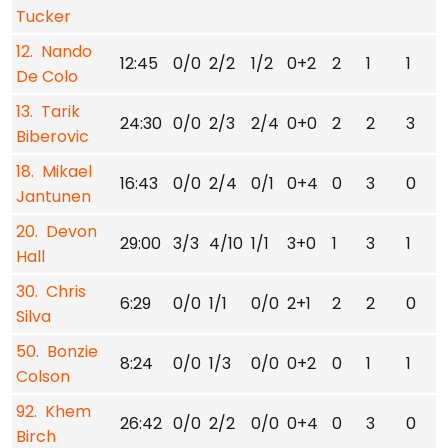
Tucker
12. Nando
12:45
0/0
2/2
1/2
0+2
2
1
1
0
De Colo
13. Tarik
24:30
0/0
2/3
2/4
0+0
2
2
3
0
Biberovic
18. Mikael
16:43
0/0
2/4
0/1
0+4
0
3
0
1
Jantunen
20. Devon
29:00
3/3
4/10
1/1
3+0
1
3
1
0
Hall
30. Chris
6:29
0/0
1/1
0/0
2+1
2
2
0
0
Silva
50. Bonzie
8:24
0/0
1/3
0/0
0+2
0
1
1
0
Colson
92. Khem
26:42
0/0
2/2
0/0
0+4
0
3
0
1
Birch