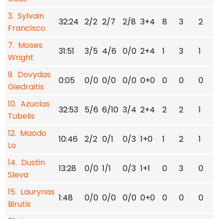
3. Sylvain
32:24
2/2
2/7
2/8
3+4
8
3
2
2
Francisco
7. Moses
31:51
3/5
4/6
0/0
2+4
1
3
1
1
Wright
9. Dovydas
0:05
0/0
0/0
0/0
0+0
0
0
0
0
Giedraitis
10. Azuolas
32:53
5/6
6/10
3/4
2+4
2
2
1
0
Tubelis
12. Maodo
10:46
2/2
0/1
0/3
1+0
1
2
1
0
Lo
14. Dustin
13:28
0/0
1/1
0/3
1+1
0
3
0
0
Sleva
15. Laurynas
1:48
0/0
0/0
0/0
0+0
0
0
0
0
Birutis