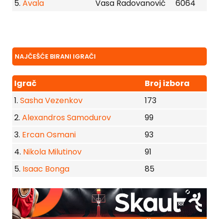
5.
Avala
Vasa Radovanović
6064
NAJČEŠĆE BIRANI IGRAČI
Igrač
Broj izbora
1.
Sasha Vezenkov
173
2.
Alexandros Samodurov
99
3.
Ercan Osmani
93
4.
Nikola Milutinov
91
5.
Isaac Bonga
85