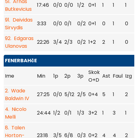
51. Arnas
17:46
0/0
0/0
1/2
0+1
1
1
1
2
Butkevicius
91. Deividas
3:33
0/0
0/1
0/2
0+1
0
1
0
0
Sirvydis
92. Edgaras
22:26
3/4
2/3
0/2
1+2
2
1
0
0
Ulanovas
FENERBAHčE
Skok
Ime
Min
1p
2p
3p
Ast
Faul
Izg
U
O+D
2. Wade
27:25
0/0
5/12
2/5
0+4
5
1
2
0
Baldwin IV
4. Nicolo
24:44
1/2
0/1
1/3
3+2
1
3
1
0
Melli
8. Talen
Horton-
23:18
3/5
6/8
0/3
0+2
4
4
2
0