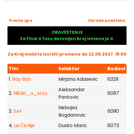
Pravila igre
Obrada podataka
OBAVEŠTENJE
Za Final 4 fazu dozvoljen broj izmena je 4.
Za Kraj možete izvršiti promene do 22.05.2027. 18:00
Tim
Selektor
Bodovi
1.
Ray Ban
Mirjana Adasevic
6329
Aleksandar
2.
Nikšić_u_srcu
6097
Pantovic
Nebojsa
3.
SAF
6090
Bogdanovic
4.
Le.Če.Nje
Dusko Maric
6073