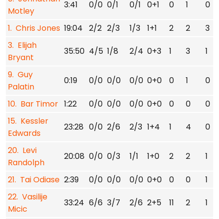
3:41
0/0
0/1
0/1
0+1
0
1
0
Motley
1. Chris Jones
19:04
2/2
2/3
1/3
1+1
2
2
3
3. Elijah
35:50
4/5
1/8
2/4
0+3
1
3
1
Bryant
9. Guy
0:19
0/0
0/0
0/0
0+0
0
1
0
Palatin
10. Bar Timor
1:22
0/0
0/0
0/0
0+0
0
0
0
15. Kessler
23:28
0/0
2/6
2/3
1+4
1
4
0
Edwards
20. Levi
20:08
0/0
0/3
1/1
1+0
2
2
1
Randolph
21. Tai Odiase
2:39
0/0
0/0
0/0
0+0
0
0
1
22. Vasilije
33:24
6/6
3/7
2/6
2+5
11
2
1
Micic