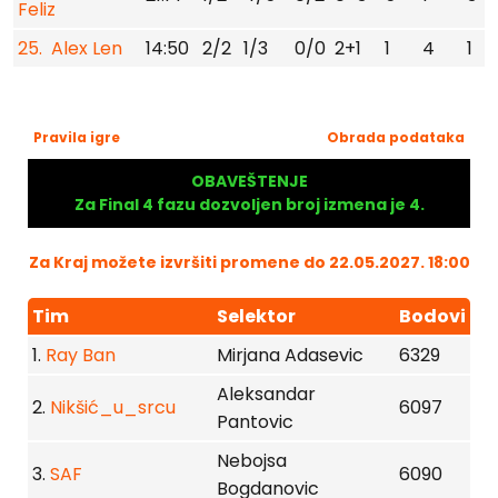
Feliz
25. Alex Len
14:50
2/2
1/3
0/0
2+1
1
4
1
Pravila igre
Obrada podataka
OBAVEŠTENJE
Za Final 4 fazu dozvoljen broj izmena je 4.
Za Kraj možete izvršiti promene do 22.05.2027. 18:00
Tim
Selektor
Bodovi
1.
Ray Ban
Mirjana Adasevic
6329
Aleksandar
2.
Nikšić_u_srcu
6097
Pantovic
Nebojsa
3.
SAF
6090
Bogdanovic