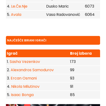
4.
Le.Če.Nje
Dusko Maric
6073
5.
Avala
Vasa Radovanović
6064
NAJČEŠĆE BIRANI IGRAČI
Igrač
Broj izbora
1.
Sasha Vezenkov
173
2.
Alexandros Samodurov
99
3.
Ercan Osmani
93
4.
Nikola Milutinov
91
5.
Isaac Bonga
85