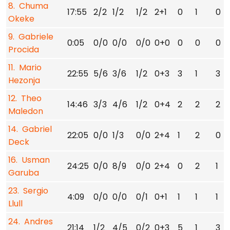
8. Chuma
17:55
2/2
1/2
1/2
2+1
0
1
0
Okeke
9. Gabriele
0:05
0/0
0/0
0/0
0+0
0
0
0
Procida
11. Mario
22:55
5/6
3/6
1/2
0+3
3
1
3
Hezonja
12. Theo
14:46
3/3
4/6
1/2
0+4
2
2
2
Maledon
14. Gabriel
22:05
0/0
1/3
0/0
2+4
1
2
0
Deck
16. Usman
24:25
0/0
8/9
0/0
2+4
0
2
1
Garuba
23. Sergio
4:09
0/0
0/0
0/1
0+1
1
1
1
Llull
24. Andres
21:14
1/2
4/5
0/2
0+3
5
1
3