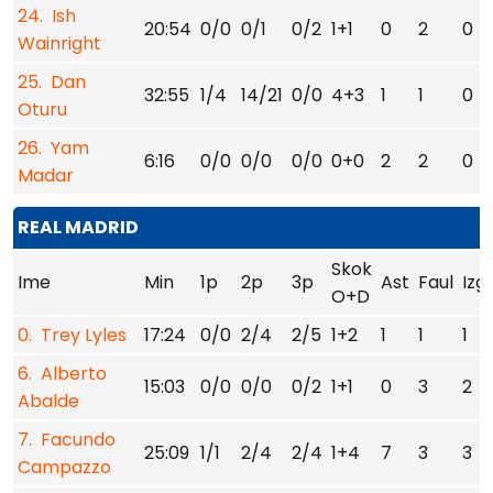
24. Ish
20:54
0/0
0/1
0/2
1+1
0
2
0
Wainright
25. Dan
32:55
1/4
14/21
0/0
4+3
1
1
0
Oturu
26. Yam
6:16
0/0
0/0
0/0
0+0
2
2
0
Madar
REAL MADRID
Skok
Ime
Min
1p
2p
3p
Ast
Faul
Izg
O+D
0. Trey Lyles
17:24
0/0
2/4
2/5
1+2
1
1
1
6. Alberto
15:03
0/0
0/0
0/2
1+1
0
3
2
Abalde
7. Facundo
25:09
1/1
2/4
2/4
1+4
7
3
3
Campazzo