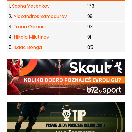
1.
Sasha Vezenkov
173
2.
Alexandros Samodurov
99
3.
Ercan Osmani
93
4.
Nikola Milutinov
91
5.
Isaac Bonga
85