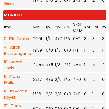
19:45
0/0
2/5
0/1
2+3
2
2
0
Ginat
MONAKO
Skok
Ime
Min
1p
2p
3p
Ast
Faul
Izg
O+D
0. Elie Okobo
26:01
1/1
4/7
1/5
0+2
8
3
3
4. Jaron
19:59
0/0
1/3
0/3
1+1
1
3
1
Blossomgame
10. Daniel
24:44
4/5
1/3
2/2
4+4
1
4
2
Theis
11. Alpha
29:17
4/5
2/5
1/5
4+0
0
2
0
Diallo
13. Kevarrius
15:16
2/3
2/3
0/0
2+0
0
1
0
Hayes
22. Terry
6:24
0/0
0/0
0/0
0+1
0
1
0