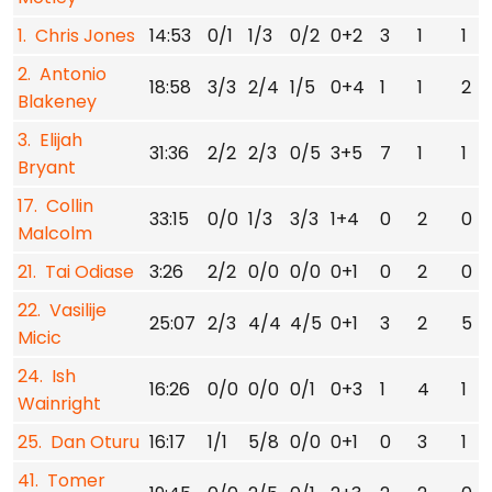
1. Chris Jones
14:53
0/1
1/3
0/2
0+2
3
1
1
2. Antonio
18:58
3/3
2/4
1/5
0+4
1
1
2
Blakeney
3. Elijah
31:36
2/2
2/3
0/5
3+5
7
1
1
Bryant
17. Collin
33:15
0/0
1/3
3/3
1+4
0
2
0
Malcolm
21. Tai Odiase
3:26
2/2
0/0
0/0
0+1
0
2
0
22. Vasilije
25:07
2/3
4/4
4/5
0+1
3
2
5
Micic
24. Ish
16:26
0/0
0/0
0/1
0+3
1
4
1
Wainright
25. Dan Oturu
16:17
1/1
5/8
0/0
0+1
0
3
1
41. Tomer