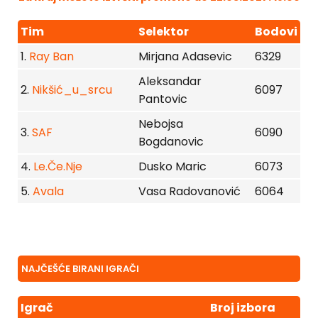
Tim
Selektor
Bodovi
1.
Ray Ban
Mirjana Adasevic
6329
Aleksandar
2.
Nikšić_u_srcu
6097
Pantovic
Nebojsa
3.
SAF
6090
Bogdanovic
4.
Le.Če.Nje
Dusko Maric
6073
5.
Avala
Vasa Radovanović
6064
NAJČEŠĆE BIRANI IGRAČI
Igrač
Broj izbora