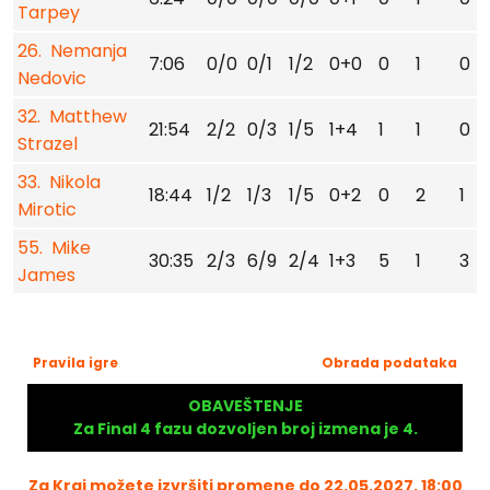
Tarpey
26. Nemanja
7:06
0/0
0/1
1/2
0+0
0
1
0
Nedovic
32. Matthew
21:54
2/2
0/3
1/5
1+4
1
1
0
Strazel
33. Nikola
18:44
1/2
1/3
1/5
0+2
0
2
1
Mirotic
55. Mike
30:35
2/3
6/9
2/4
1+3
5
1
3
James
Pravila igre
Obrada podataka
OBAVEŠTENJE
Za Final 4 fazu dozvoljen broj izmena je 4.
Za Kraj možete izvršiti promene do 22.05.2027. 18:00