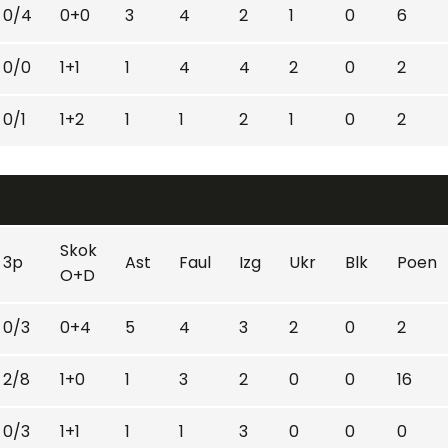
0/4
0+0
3
4
2
1
0
6
0/0
1+1
1
4
4
2
0
2
0/1
1+2
1
1
2
1
0
2
Skok
3p
Ast
Faul
Izg
Ukr
Blk
Poen
O+D
0/3
0+4
5
4
3
2
0
2
2/8
1+0
1
3
2
0
0
16
0/3
1+1
1
1
3
0
0
0