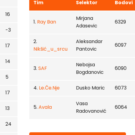
Tim
Selektor
Bodovi
16
Mirjana
1.
Ray Ban
6329
Adasevic
-3
2.
Aleksandar
6097
17
Nikšić_u_srcu
Pantovic
14
Nebojsa
3.
SAF
6090
Bogdanovic
5
4.
Le.Če.Nje
Dusko Maric
6073
17
Vasa
5.
Avala
6064
13
Radovanović
24