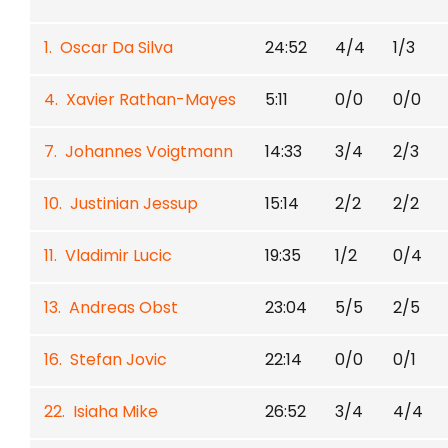
1. Oscar Da Silva
24:52
4/4
1/3
4. Xavier Rathan-Mayes
5:11
0/0
0/0
7. Johannes Voigtmann
14:33
3/4
2/3
10. Justinian Jessup
15:14
2/2
2/2
11. Vladimir Lucic
19:35
1/2
0/4
13. Andreas Obst
23:04
5/5
2/5
16. Stefan Jovic
22:14
0/0
0/1
22. Isiaha Mike
26:52
3/4
4/4