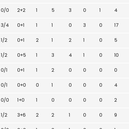
0/0
2+2
1
5
3
0
1
4
3/4
0+1
1
1
0
3
0
17
1/2
0+1
2
1
2
1
0
5
1/2
0+5
1
3
4
1
0
10
0/1
0+1
1
2
0
0
0
0
0/1
0+0
0
1
0
0
0
4
0/0
1+0
1
0
0
0
0
2
1/2
3+6
2
2
1
0
0
9