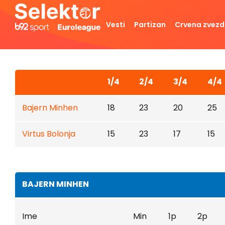
Vesti
Partizan
Crvena zvez
1/4
2/4
3/4
4/4
Bajern Minhen
18
23
20
25
Virtus Bolonja
15
23
17
15
BAJERN MINHEN
Ime
Min
1p
2p