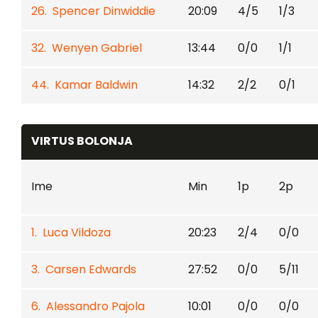
26. Spencer Dinwiddie
20:09
4/5
1/3
32. Wenyen Gabriel
13:44
0/0
1/1
44. Kamar Baldwin
14:32
2/2
0/1
VIRTUS BOLONJA
Ime
Min
1p
2p
1. Luca Vildoza
20:23
2/4
0/0
3. Carsen Edwards
27:52
0/0
5/11
6. Alessandro Pajola
10:01
0/0
0/0