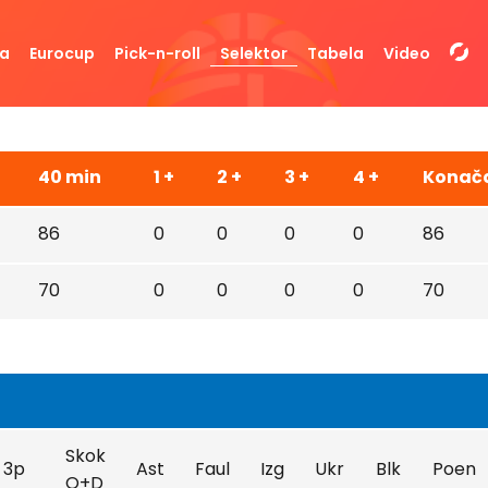
da
Eurocup
Pick-n-roll
Selektor
Tabela
Video
40 min
1 +
2 +
3 +
4 +
Konač
86
0
0
0
0
86
70
0
0
0
0
70
Skok
3p
Ast
Faul
Izg
Ukr
Blk
Poen
O+D