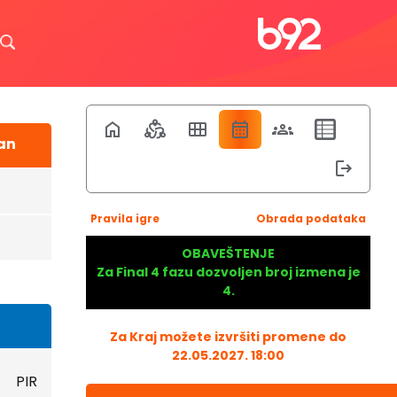
an
Pravila igre
Obrada podataka
OBAVEŠTENJE
Za Final 4 fazu dozvoljen broj izmena je
4.
Za Kraj možete izvršiti promene do
22.05.2027. 18:00
PIR