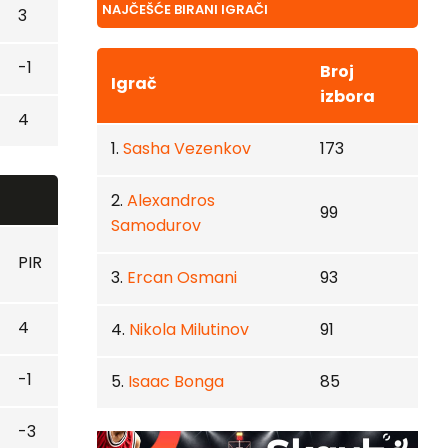
NAJČEŠĆE BIRANI IGRAČI
3
-1
Broj
Igrač
izbora
4
1.
Sasha Vezenkov
173
2.
Alexandros
99
Samodurov
PIR
3.
Ercan Osmani
93
4
4.
Nikola Milutinov
91
-1
5.
Isaac Bonga
85
-3