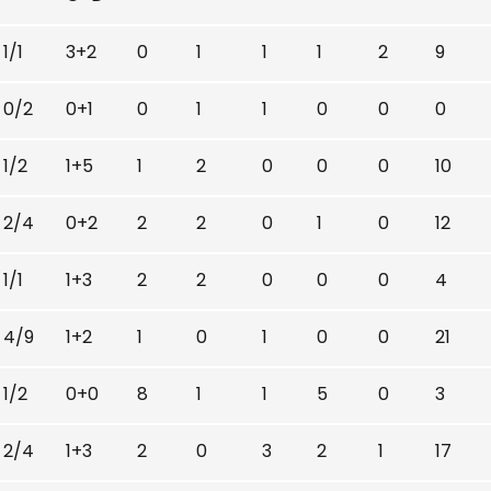
1/1
3+2
0
1
1
1
2
9
0/2
0+1
0
1
1
0
0
0
1/2
1+5
1
2
0
0
0
10
2/4
0+2
2
2
0
1
0
12
1/1
1+3
2
2
0
0
0
4
4/9
1+2
1
0
1
0
0
21
1/2
0+0
8
1
1
5
0
3
2/4
1+3
2
0
3
2
1
17