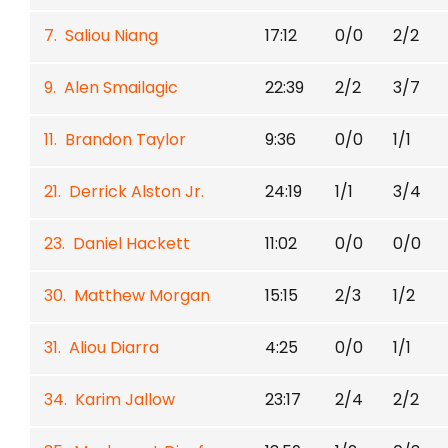
7. Saliou Niang
17:12
0/0
2/2
9. Alen Smailagic
22:39
2/2
3/7
11. Brandon Taylor
9:36
0/0
1/1
21. Derrick Alston Jr.
24:19
1/1
3/4
23. Daniel Hackett
11:02
0/0
0/0
30. Matthew Morgan
15:15
2/3
1/2
31. Aliou Diarra
4:25
0/0
1/1
34. Karim Jallow
23:17
2/4
2/2