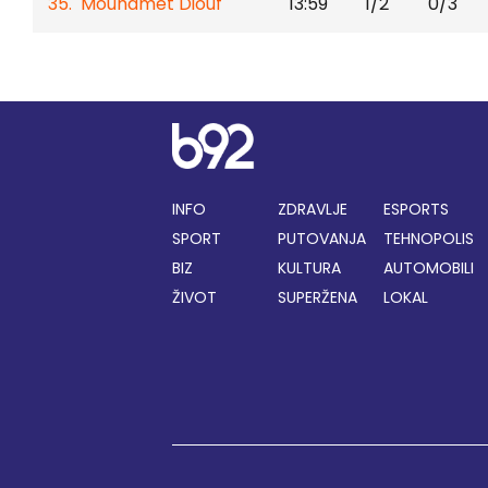
35. Mouhamet Diouf
13:59
1/2
0/3
INFO
ZDRAVLJE
ESPORTS
SPORT
PUTOVANJA
TEHNOPOLIS
BIZ
KULTURA
AUTOMOBILI
ŽIVOT
SUPERŽENA
LOKAL