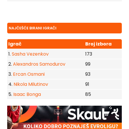
NAJČEŠĆE BIRANI IGRAČI
Igrač
Broj izbora
1.
Sasha Vezenkov
173
2.
Alexandros Samodurov
99
3.
Ercan Osmani
93
4.
Nikola Milutinov
91
5.
Isaac Bonga
85