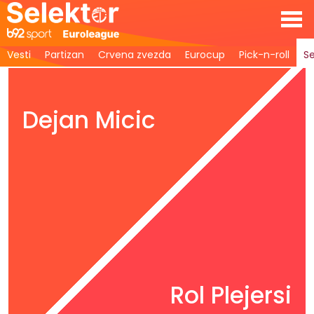
Vesti
Partizan
Crvena zvezda
Eurocup
Pick-n-roll
Se
Dejan Micic
Rol Plejersi