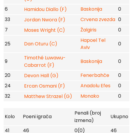
6
Baskonija
0
Hamidou Diallo (F)
33
Crvena zvezda
0
Jordan Nwora (F)
7
Žalgiris
0
Moses Wright (C)
Hapoel Tel
25
Dan Oturu (C)
0
Aviv
Timothé Luwawu-
9
Baskonija
0
Cabarrot (F)
20
Fenerbahče
0
Devon Hall (G)
24
Anadolu Efes
0
Ercan Osmani (F)
32
Monako
0
Matthew Strazel (G)
Penali (broj
Kolo
Poeni igrača
Ukupno
izmena)
41
46
0(0)
46