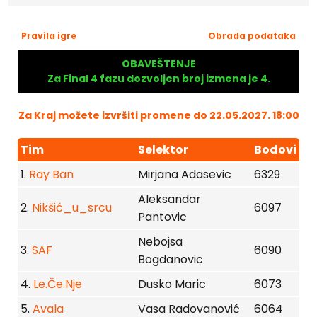
Pravila igre
Obrada podataka
OBAVEŠTENJE
Za Final 4 fazu dozvoljen broj izmena je 4.
Za Kraj možete izvršiti promene do 22.05.2027. 18:00
Tim
Selektor
Bodovi
1.
Ray Ban
Mirjana Adasevic
6329
Aleksandar
2.
Nikšić_u_srcu
6097
Pantovic
Nebojsa
3.
SAF
6090
Bogdanovic
4.
Le.Če.Nje
Dusko Maric
6073
5.
Avala
Vasa Radovanović
6064