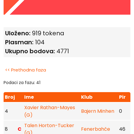
Uloženo:
919 tokena
Plasman:
104
Ukupno bodova:
4771
<< Prethodna faza
Podaci za fazu: 41
Broj
Ime
Klub
Pir
Xavier Rathan-Mayes
4
Bajern Minhen
0
(G)
Talen Horton-Tucker
8
C
Fenerbahče
46
(G)