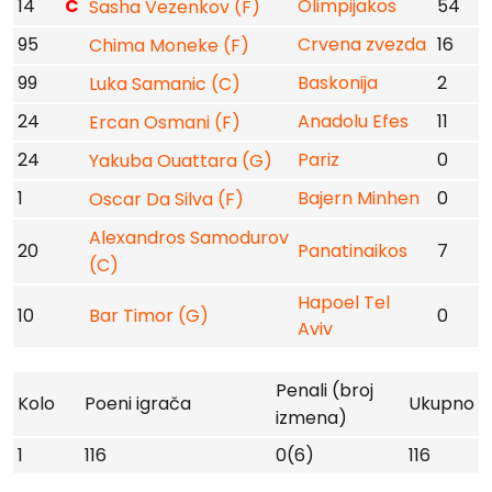
14
C
Olimpijakos
54
Sasha Vezenkov (F)
95
Crvena zvezda
16
Chima Moneke (F)
99
Baskonija
2
Luka Samanic (C)
24
Anadolu Efes
11
Ercan Osmani (F)
24
Pariz
0
Yakuba Ouattara (G)
1
Bajern Minhen
0
Oscar Da Silva (F)
Alexandros Samodurov
20
Panatinaikos
7
(C)
Hapoel Tel
10
Bar Timor (G)
0
Aviv
Penali (broj
Kolo
Poeni igrača
Ukupno
izmena)
1
116
0(6)
116