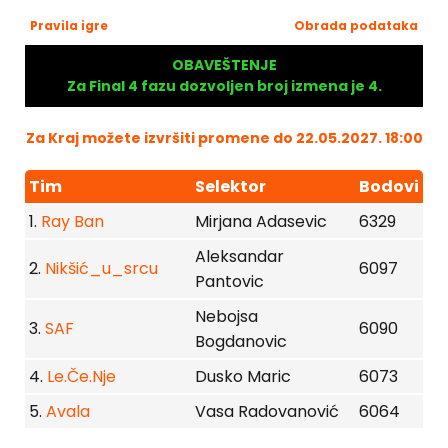
Pravila igre
Obrada podataka
OBAVEŠTENJE
Za Final 4 fazu dozvoljen broj izmena je 4.
Za Kraj možete izvršiti promene do 22.05.2027. 18:00
Tim
Selektor
Bodovi
1.
Ray Ban
Mirjana Adasevic
6329
Aleksandar
2.
Nikšić_u_srcu
6097
Pantovic
Nebojsa
3.
SAF
6090
Bogdanovic
4.
Le.Če.Nje
Dusko Maric
6073
5.
Avala
Vasa Radovanović
6064