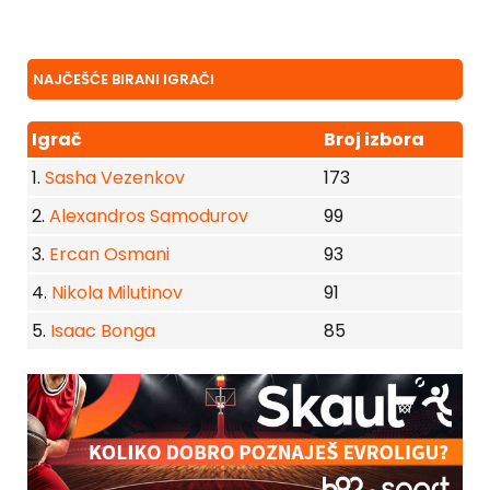
NAJČEŠĆE BIRANI IGRAČI
Igrač
Broj izbora
1.
Sasha Vezenkov
173
2.
Alexandros Samodurov
99
3.
Ercan Osmani
93
4.
Nikola Milutinov
91
5.
Isaac Bonga
85