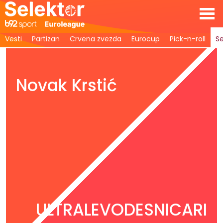
Vesti
Partizan
Crvena zvezda
Eurocup
Pick-n-roll
Se
Novak Krstić
ULTRALEVODESNICARI