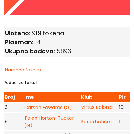
Uloženo:
919 tokena
Plasman:
14
Ukupno bodova:
5896
Naredna faza >>
Podaci za fazu: 1
Broj
Ime
Klub
Pir
3
Virtus Bolonja
10
Carsen Edwards (G)
Talen Horton-Tucker
8
Fenerbahče
16
(G)