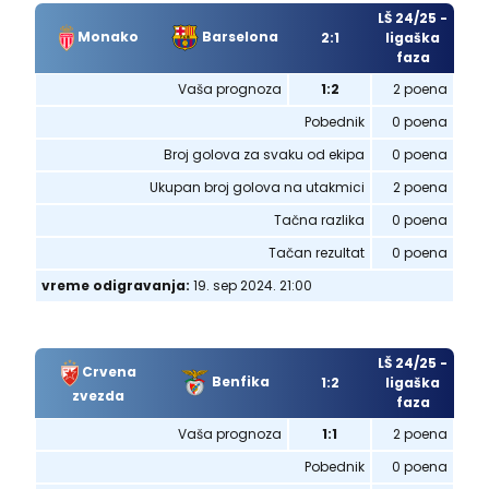
LŠ 24/25 -
Monako
Barselona
2:1
ligaška
faza
Vaša prognoza
1:2
2 poena
Pobednik
0 poena
Broj golova za svaku od ekipa
0 poena
Ukupan broj golova na utakmici
2 poena
Tačna razlika
0 poena
Tačan rezultat
0 poena
vreme odigravanja:
19. sep 2024. 21:00
LŠ 24/25 -
Crvena
Benfika
1:2
ligaška
zvezda
faza
Vaša prognoza
1:1
2 poena
Pobednik
0 poena