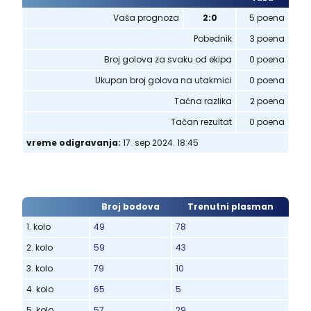
Vaša prognoza
2:0
5 poena
Pobednik
3 poena
Broj golova za svaku od ekipa
0 poena
Ukupan broj golova na utakmici
0 poena
Tačna razlika
2 poena
Tačan rezultat
0 poena
vreme odigravanja:
17. sep 2024. 18:45
Broj bodova
Trenutni plasman
1. kolo
49
78
2. kolo
59
43
3. kolo
79
10
4. kolo
65
5
5. kolo
57
29