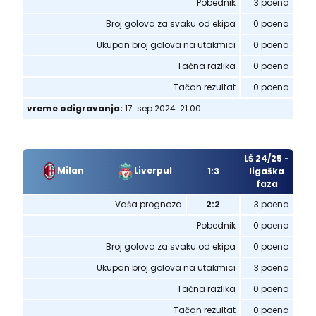
Pobednik
3 poena
Broj golova za svaku od ekipa
0 poena
Ukupan broj golova na utakmici
0 poena
Tačna razlika
0 poena
Tačan rezultat
0 poena
vreme odigravanja:
17. sep 2024. 21:00
LŠ 24/25 -
Milan
Liverpul
1:3
ligaška
faza
Vaša prognoza
2:2
3 poena
Pobednik
0 poena
Broj golova za svaku od ekipa
0 poena
Ukupan broj golova na utakmici
3 poena
Tačna razlika
0 poena
Tačan rezultat
0 poena