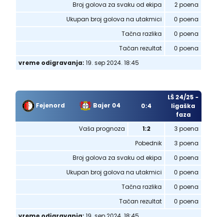
Broj golova za svaku od ekipa
2 poena
Ukupan broj golova na utakmici
0 poena
Tačna razlika
0 poena
Tačan rezultat
0 poena
vreme odigravanja:
19. sep 2024. 18:45
LŠ 24/25 -
Fejenord
Bajer 04
0:4
ligaška
faza
Vaša prognoza
1:2
3 poena
Pobednik
3 poena
Broj golova za svaku od ekipa
0 poena
Ukupan broj golova na utakmici
0 poena
Tačna razlika
0 poena
Tačan rezultat
0 poena
vreme odigravanja:
19. sep 2024. 18:45