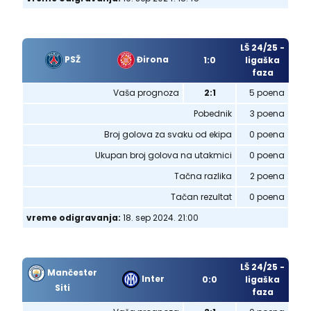
LŠ 24/25 -
PSŽ
Đirona
1:0
ligaška
faza
Vaša prognoza
2:1
5 poena
Pobednik
3 poena
Broj golova za svaku od ekipa
0 poena
Ukupan broj golova na utakmici
0 poena
Tačna razlika
2 poena
Tačan rezultat
0 poena
vreme odigravanja:
18. sep 2024. 21:00
LŠ 24/25 -
Mančester
Inter
0:0
ligaška
Siti
faza