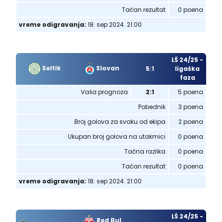
Tačan rezultat
0 poena
vreme odigravanja:
18. sep 2024. 21:00
LŠ 24/25 -
Seltik
Slovan
5:1
ligaška
faza
Vaša prognoza
2:1
5 poena
Pobednik
3 poena
Broj golova za svaku od ekipa
2 poena
Ukupan broj golova na utakmici
0 poena
Tačna razlika
0 poena
Tačan rezultat
0 poena
vreme odigravanja:
18. sep 2024. 21:00
LŠ 24/25 -
Red Bul