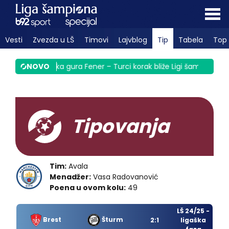
Vesti
Zvezda u LŠ
Timovi
Lajvblog
Tip
Tabela
Top 
taju
|
Taliska gura Fener – Turci korak bliže Ligi šampiona
NOVO
|
Pot
Tipovanja
Tim:
Avala
Menadžer:
Vasa Radovanović
Poena u ovom kolu:
49
LŠ 24/25 -
Brest
Šturm
2:1
ligaška