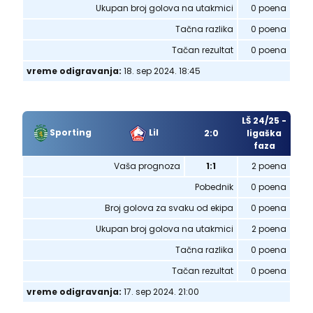
Ukupan broj golova na utakmici
0 poena
Tačna razlika
0 poena
Tačan rezultat
0 poena
vreme odigravanja:
18. sep 2024. 18:45
LŠ 24/25 -
Sporting
Lil
2:0
ligaška
faza
Vaša prognoza
1:1
2 poena
Pobednik
0 poena
Broj golova za svaku od ekipa
0 poena
Ukupan broj golova na utakmici
2 poena
Tačna razlika
0 poena
Tačan rezultat
0 poena
vreme odigravanja:
17. sep 2024. 21:00