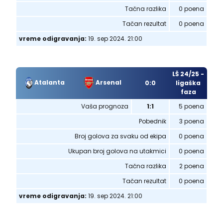
Tačna razlika
0 poena
Tačan rezultat
0 poena
vreme odigravanja:
19. sep 2024. 21:00
LŠ 24/25 -
Atalanta
Arsenal
0:0
ligaška
faza
Vaša prognoza
1:1
5 poena
Pobednik
3 poena
Broj golova za svaku od ekipa
0 poena
Ukupan broj golova na utakmici
0 poena
Tačna razlika
2 poena
Tačan rezultat
0 poena
vreme odigravanja:
19. sep 2024. 21:00