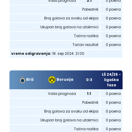
Vaša prognoza
3:1
0 poena
Pobednik
0 poena
Broj golova za svaku od ekipa
0 poena
Ukupan broj golova na utakmici
0 poena
Tačna razlika
0 poena
Tačan rezultat
0 poena
vreme odigravanja:
18. sep 2024. 21:00
LŠ 24/25 -
Briž
Borusija
0:3
ligaška
faza
Vaša prognoza
1:1
0 poena
Pobednik
0 poena
Broj golova za svaku od ekipa
0 poena
Ukupan broj golova na utakmici
0 poena
Tačna razlika
0 poena