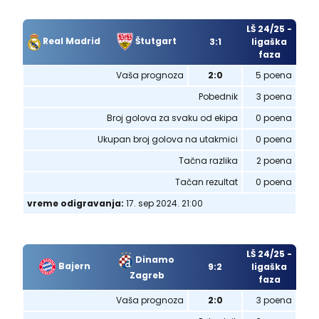
LŠ 24/25 -
Real Madrid
Štutgart
3:1
ligaška
faza
Vaša prognoza
2:0
5 poena
Pobednik
3 poena
Broj golova za svaku od ekipa
0 poena
Ukupan broj golova na utakmici
0 poena
Tačna razlika
2 poena
Tačan rezultat
0 poena
vreme odigravanja:
17. sep 2024. 21:00
LŠ 24/25 -
Dinamo
Bajern
9:2
ligaška
Zagreb
faza
Vaša prognoza
2:0
3 poena