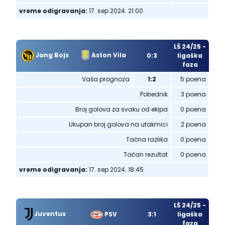
vreme odigravanja:
17. sep 2024. 21:00
LŠ 24/25 -
Jang Bojs
Aston Vila
0:3
ligaška
faza
Vaša prognoza
1:2
5 poena
Pobednik
3 poena
Broj golova za svaku od ekipa
0 poena
Ukupan broj golova na utakmici
2 poena
Tačna razlika
0 poena
Tačan rezultat
0 poena
vreme odigravanja:
17. sep 2024. 18:45
LŠ 24/25 -
Juventus
PSV
3:1
ligaška
faza