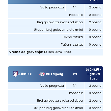
faza
Vaša prognoza
1:1
2 poena
Pobednik
0 poena
Broj golova za svaku od ekipa
2 poena
Ukupan broj golova na utakmici
0 poena
Tačna razlika
0 poena
Tačan rezultat
0 poena
vreme odigravanja:
19. sep 2024. 21:00
LŠ 24/25 -
Atletiko
RB Lajpcig
2:1
ligaška
faza
Vaša prognoza
1:1
2 poena
Pobednik
0 poena
Broj golova za svaku od ekipa
2 poena
Ukupan broj golova na utakmici
0 poena