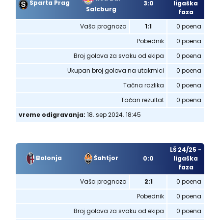
Sparta Prag
3:0
ligaška
Salcburg
faza
Vaša prognoza
1:1
0 poena
Pobednik
0 poena
Broj golova za svaku od ekipa
0 poena
Ukupan broj golova na utakmici
0 poena
Tačna razlika
0 poena
Tačan rezultat
0 poena
vreme odigravanja:
18. sep 2024. 18:45
LŠ 24/25 -
Bolonja
Šahtjor
0:0
ligaška
faza
Vaša prognoza
2:1
0 poena
Pobednik
0 poena
Broj golova za svaku od ekipa
0 poena