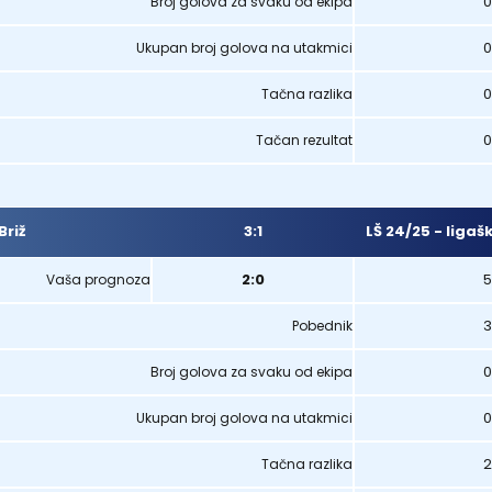
0
Broj golova za svaku od ekipa
0
Ukupan broj golova na utakmici
0
Tačna razlika
0
Tačan rezultat
3:1
LŠ 24/25 - ligaš
Briž
2:0
5
Vaša prognoza
3
Pobednik
0
Broj golova za svaku od ekipa
0
Ukupan broj golova na utakmici
2
Tačna razlika