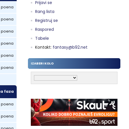
Prijavi se
 poena
Rang lista
 poena
Registruj se
Raspored
 poena
Tabele
 poena
Kontakt:
fantasy@b92.net
 poena
IZABERI KOLO
 poena
ka faza
 poena
 poena
 poena