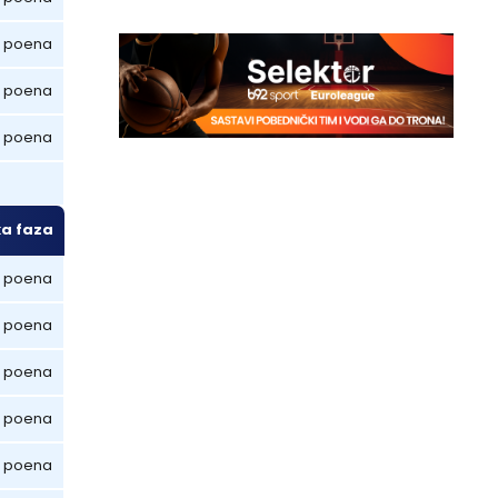
 poena
 poena
 poena
ka faza
3 poena
 poena
 poena
 poena
 poena