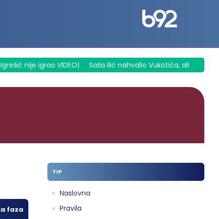
 nije igrao VIDEO
|
Saša Ilić nahvalio Vukotića, ali mu i zamerio
TIP
Naslovna
Pravila
ka faza