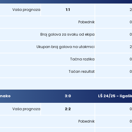
1:1
2
Vaša prognoza
0
Pobednik
0
Broj golova za svaku od ekipa
2
Ukupan broj golova na utakmici
0
Tačna razlika
0
Tačan rezultat
3:0
LŠ 24/25 - ligaš
nako
2:2
0
Vaša prognoza
0
Pobednik