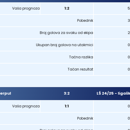
1:2
5
Vaša prognoza
3
Pobednik
2
Broj golova za svaku od ekipa
0
Ukupan broj golova na utakmici
0
Tačna razlika
0
Tačan rezultat
3:2
LŠ 24/25 - ligaš
verpul
1:1
0
Vaša prognoza
0
Pobednik