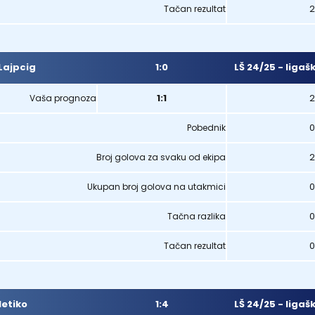
2
Tačan rezultat
Lajpcig
1:0
LŠ 24/25 - ligaš
1:1
2
Vaša prognoza
0
Pobednik
2
Broj golova za svaku od ekipa
0
Ukupan broj golova na utakmici
0
Tačna razlika
0
Tačan rezultat
1:4
LŠ 24/25 - ligaš
letiko