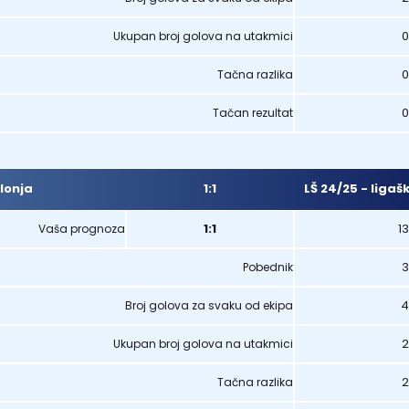
0
Ukupan broj golova na utakmici
0
Tačna razlika
0
Tačan rezultat
1:1
LŠ 24/25 - ligaš
lonja
1:1
1
Vaša prognoza
3
Pobednik
4
Broj golova za svaku od ekipa
2
Ukupan broj golova na utakmici
2
Tačna razlika