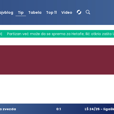
ajvblog
Tip
Tabela
Top 11
Video
rtizan već može da se sprema za Hetafe; Ilić otkrio zašto Ugrešić
0:1
LŠ 24/25 - ligaš
a zvezda