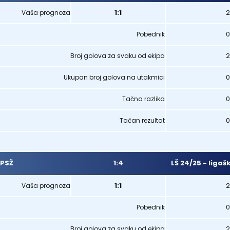
1:1
2
Vaša prognoza
0
Pobednik
2
Broj golova za svaku od ekipa
0
Ukupan broj golova na utakmici
0
Tačna razlika
0
Tačan rezultat
1:4
LŠ 24/25 - ligaš
PSŽ
1:1
2
Vaša prognoza
0
Pobednik
2
Broj golova za svaku od ekipa