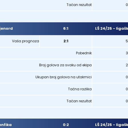
0
Tačan rezultat
6:1
LŠ 24/25 - ligaš
jenord
2:1
5
Vaša prognoza
3
Pobednik
2
Broj golova za svaku od ekipa
0
Ukupan broj golova na utakmici
0
Tačna razlika
0
Tačan rezultat
0:2
LŠ 24/25 - ligaš
enfika