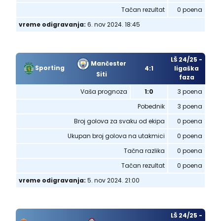
Tačan rezultat
0 poena
vreme odigravanja:
6. nov 2024. 18:45
LŠ 24/25 -
Mančester
Sporting
4:1
ligaška
Siti
faza
Vaša prognoza
1:0
3 poena
Pobednik
3 poena
Broj golova za svaku od ekipa
0 poena
Ukupan broj golova na utakmici
0 poena
Tačna razlika
0 poena
Tačan rezultat
0 poena
vreme odigravanja:
5. nov 2024. 21:00
LŠ 24/25 -