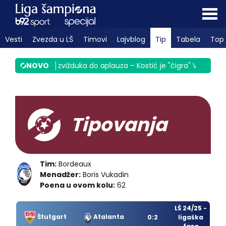
Vesti
Zvezda u LŠ
Timovi
Lajvblog
Tip
Tabela
Top 
ju
|
Sek od zvižduka do aplauza – Kostić je "čigra" VIDEO
NOVO
|
Part
Tipovanja
Tim:
Bordeaux
Menadžer:
Boris Vukadin
Poena u ovom kolu:
62
LŠ 24/25 -
Štutgart
Atalanta
0:2
ligaška