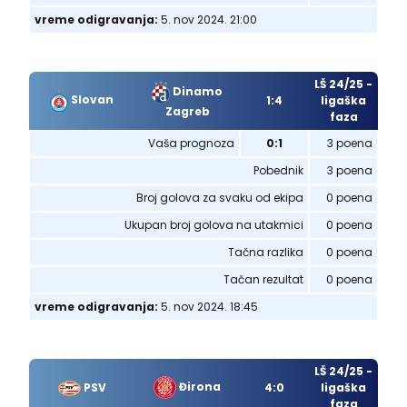
vreme odigravanja:
5. nov 2024. 21:00
LŠ 24/25 -
Dinamo
Slovan
1:4
ligaška
Zagreb
faza
Vaša prognoza
0:1
3 poena
Pobednik
3 poena
Broj golova za svaku od ekipa
0 poena
Ukupan broj golova na utakmici
0 poena
Tačna razlika
0 poena
Tačan rezultat
0 poena
vreme odigravanja:
5. nov 2024. 18:45
LŠ 24/25 -
Đirona
PSV
4:0
ligaška
faza