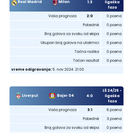
Real Madrid
Milan
1:3
ligaška
faza
Vaša prognoza
2:0
0 poena
Pobednik
0 poena
Broj golova za svaku od ekipa
0 poena
Ukupan broj golova na utakmici
0 poena
Tačna razlika
0 poena
Tačan rezultat
0 poena
vreme odigravanja:
5. nov 2024. 21:00
LŠ 24/25 -
Liverpul
Bajer 04
4:0
ligaška
faza
Vaša prognoza
3:1
6 poena
Pobednik
3 poena
Broj golova za svaku od ekipa
0 poena