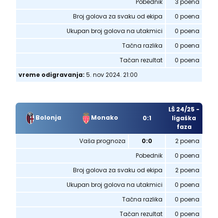
Pobednik
3 poena
Broj golova za svaku od ekipa
0 poena
Ukupan broj golova na utakmici
0 poena
Tačna razlika
0 poena
Tačan rezultat
0 poena
vreme odigravanja:
5. nov 2024. 21:00
LŠ 24/25 -
Bolonja
Monako
0:1
ligaška
faza
Vaša prognoza
0:0
2 poena
Pobednik
0 poena
Broj golova za svaku od ekipa
2 poena
Ukupan broj golova na utakmici
0 poena
Tačna razlika
0 poena
Tačan rezultat
0 poena