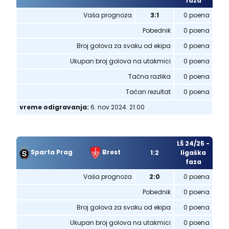
faza
Vaša prognoza
3:1
0 poena
Pobednik
0 poena
Broj golova za svaku od ekipa
0 poena
Ukupan broj golova na utakmici
0 poena
Tačna razlika
0 poena
Tačan rezultat
0 poena
vreme odigravanja:
6. nov 2024. 21:00
LŠ 24/25 -
Sparta Prag
Brest
1:2
ligaška
faza
Vaša prognoza
2:0
0 poena
Pobednik
0 poena
Broj golova za svaku od ekipa
0 poena
Ukupan broj golova na utakmici
0 poena