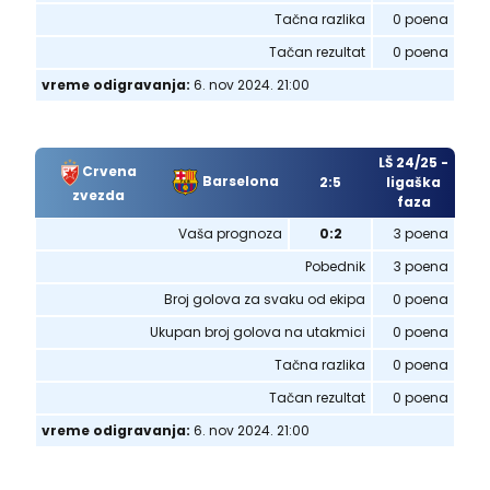
Tačna razlika
0 poena
Tačan rezultat
0 poena
vreme odigravanja:
6. nov 2024. 21:00
LŠ 24/25 -
Crvena
Barselona
2:5
ligaška
zvezda
faza
Vaša prognoza
0:2
3 poena
Pobednik
3 poena
Broj golova za svaku od ekipa
0 poena
Ukupan broj golova na utakmici
0 poena
Tačna razlika
0 poena
Tačan rezultat
0 poena
vreme odigravanja:
6. nov 2024. 21:00