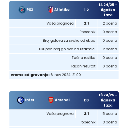
LŠ 24/25 -
PSŽ
Atletiko
1:2
ligaška
faza
Vaša prognoza
2:1
2 poena
Pobednik
0 poena
Broj golova za svaku od ekipa
0 poena
Ukupan broj golova na utakmici
2 poena
Tačna razlika
0 poena
Tačan rezultat
0 poena
vreme odigravanja:
6. nov 2024. 21:00
LŠ 24/25 -
Inter
Arsenal
1:0
ligaška
faza
Vaša prognoza
2:1
5 poena
Pobednik
3 poena