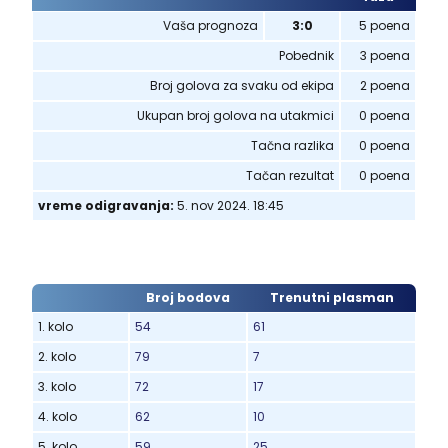
Vaša prognoza
3:0
5 poena
Pobednik
3 poena
Broj golova za svaku od ekipa
2 poena
Ukupan broj golova na utakmici
0 poena
Tačna razlika
0 poena
Tačan rezultat
0 poena
vreme odigravanja:
5. nov 2024. 18:45
Broj bodova
Trenutni plasman
1. kolo
54
61
2. kolo
79
7
3. kolo
72
17
4. kolo
62
10
5. kolo
59
25