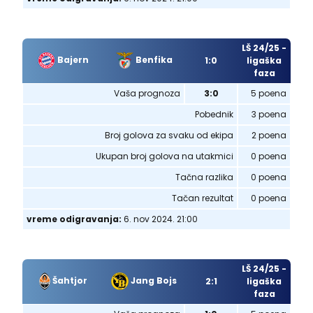
LŠ 24/25 -
Bajern
Benfika
1:0
ligaška
faza
Vaša prognoza
3:0
5 poena
Pobednik
3 poena
Broj golova za svaku od ekipa
2 poena
Ukupan broj golova na utakmici
0 poena
Tačna razlika
0 poena
Tačan rezultat
0 poena
vreme odigravanja:
6. nov 2024. 21:00
LŠ 24/25 -
Šahtjor
Jang Bojs
2:1
ligaška
faza