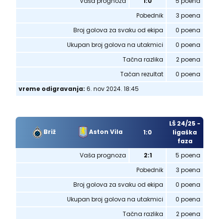
Vaša prognoza
1:0
5 poena
Pobednik
3 poena
Broj golova za svaku od ekipa
0 poena
Ukupan broj golova na utakmici
0 poena
Tačna razlika
2 poena
Tačan rezultat
0 poena
vreme odigravanja:
6. nov 2024. 18:45
LŠ 24/25 -
Briž
Aston Vila
1:0
ligaška
faza
Vaša prognoza
2:1
5 poena
Pobednik
3 poena
Broj golova za svaku od ekipa
0 poena
Ukupan broj golova na utakmici
0 poena
Tačna razlika
2 poena