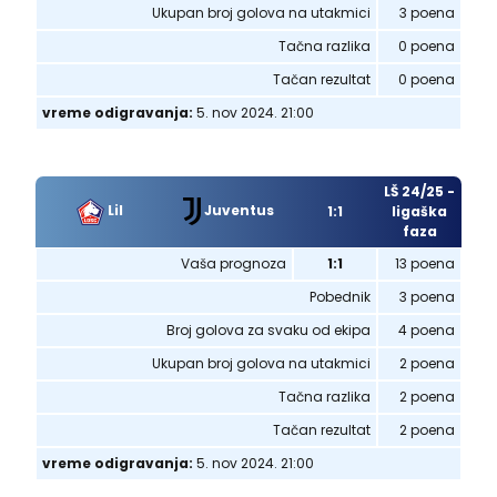
Ukupan broj golova na utakmici
3 poena
Tačna razlika
0 poena
Tačan rezultat
0 poena
vreme odigravanja:
5. nov 2024. 21:00
LŠ 24/25 -
Juventus
Lil
1:1
ligaška
faza
Vaša prognoza
1:1
13 poena
Pobednik
3 poena
Broj golova za svaku od ekipa
4 poena
Ukupan broj golova na utakmici
2 poena
Tačna razlika
2 poena
Tačan rezultat
2 poena
vreme odigravanja:
5. nov 2024. 21:00