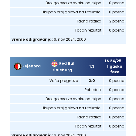
Broj golova za svaku od ekipa
0 poena
Ukupan broj golova na utakmici
0 poena
Tačna razlika
2 poena
Tačan rezultat
0 poena
vreme odigravanja:
6. nov 2024. 21:00
LŠ 24/25 -
Red Bul
Fejenord
1:3
ligaška
Salcburg
faza
Vaša prognoza
2:0
0 poena
Pobednik
0 poena
Broj golova za svaku od ekipa
0 poena
Ukupan broj golova na utakmici
0 poena
Tačna razlika
0 poena
Tačan rezultat
0 poena
vreme odigravanja:
6. nov 2024. 21:00