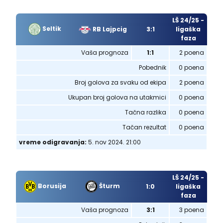
LŠ 24/25 -
Seltik
RB Lajpcig
3:1
ligaška
faza
Vaša prognoza
1:1
2 poena
Pobednik
0 poena
Broj golova za svaku od ekipa
2 poena
Ukupan broj golova na utakmici
0 poena
Tačna razlika
0 poena
Tačan rezultat
0 poena
vreme odigravanja:
5. nov 2024. 21:00
LŠ 24/25 -
Borusija
Šturm
1:0
ligaška
faza
Vaša prognoza
3:1
3 poena