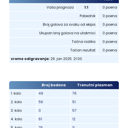
Vaša prognoza
1:1
0 poena
Pobednik
0 poena
Broj golova za svaku od ekipa
0 poena
Ukupan broj golova na utakmici
0 poena
Tačna razlika
0 poena
Tačan rezultat
0 poena
vreme odigravanja:
29. jan 2025. 21:00
Broj bodova
Trenutni plasman
1. kolo
49
76
2. kolo
56
51
3. kolo
0
57
4. kolo
61
12
5. kolo
75
11