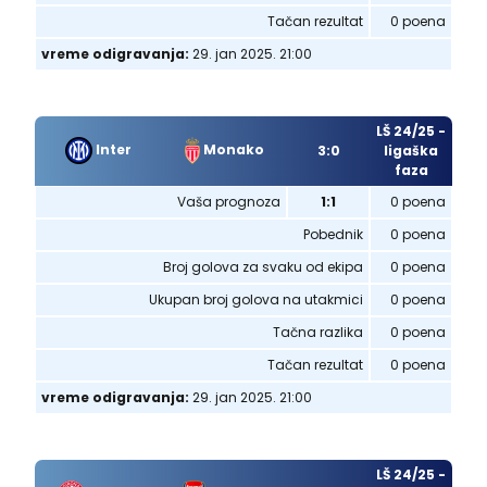
Tačan rezultat
0 poena
vreme odigravanja:
29. jan 2025. 21:00
LŠ 24/25 -
Inter
Monako
3:0
ligaška
faza
Vaša prognoza
1:1
0 poena
Pobednik
0 poena
Broj golova za svaku od ekipa
0 poena
Ukupan broj golova na utakmici
0 poena
Tačna razlika
0 poena
Tačan rezultat
0 poena
vreme odigravanja:
29. jan 2025. 21:00
LŠ 24/25 -