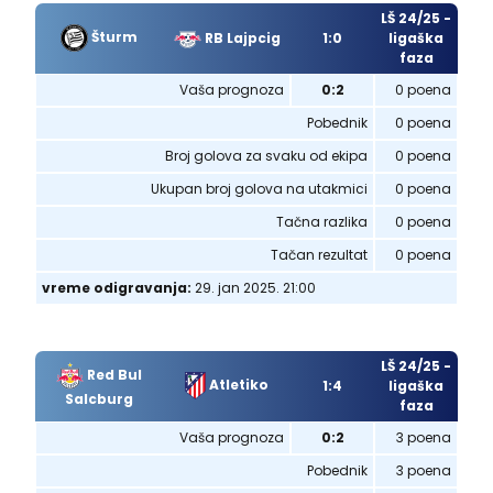
LŠ 24/25 -
Šturm
RB Lajpcig
1:0
ligaška
faza
Vaša prognoza
0:2
0 poena
Pobednik
0 poena
Broj golova za svaku od ekipa
0 poena
Ukupan broj golova na utakmici
0 poena
Tačna razlika
0 poena
Tačan rezultat
0 poena
vreme odigravanja:
29. jan 2025. 21:00
LŠ 24/25 -
Red Bul
Atletiko
1:4
ligaška
Salcburg
faza
Vaša prognoza
0:2
3 poena
Pobednik
3 poena