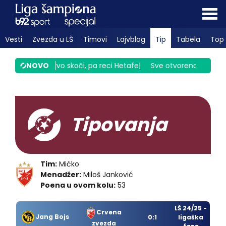
Vesti
Zvezda u LŠ
Timovi
Lajvblog
Tip
Tabela
Top 
 Tobol?
|
NOVO
Prvo skoči, pa reci Hetafe
|
Sve otvoreno posle prvog
Tipovanja
Tim:
Mićko
Menadžer:
Miloš Janković
Poena u ovom kolu:
53
LŠ 24/25 -
Crvena
Jang Bojs
0:1
ligaška
zvezda