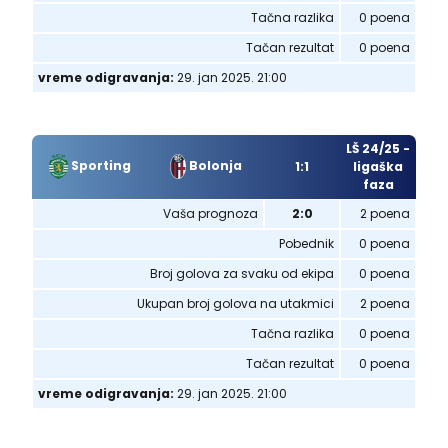
Tačna razlika
0 poena
Tačan rezultat
0 poena
vreme odigravanja:
29. jan 2025. 21:00
LŠ 24/25 -
Sporting
Bolonja
1:1
ligaška
faza
Vaša prognoza
2:0
2 poena
Pobednik
0 poena
Broj golova za svaku od ekipa
0 poena
Ukupan broj golova na utakmici
2 poena
Tačna razlika
0 poena
Tačan rezultat
0 poena
vreme odigravanja:
29. jan 2025. 21:00