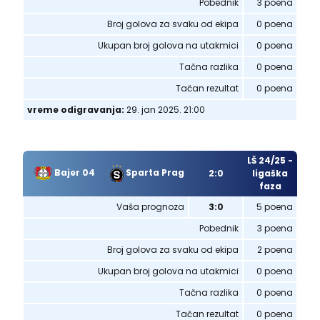
Pobednik
3 poena
Broj golova za svaku od ekipa
0 poena
Ukupan broj golova na utakmici
0 poena
Tačna razlika
0 poena
Tačan rezultat
0 poena
vreme odigravanja:
29. jan 2025. 21:00
LŠ 24/25 -
Sparta Prag
Bajer 04
2:0
ligaška
faza
Vaša prognoza
3:0
5 poena
Pobednik
3 poena
Broj golova za svaku od ekipa
2 poena
Ukupan broj golova na utakmici
0 poena
Tačna razlika
0 poena
Tačan rezultat
0 poena