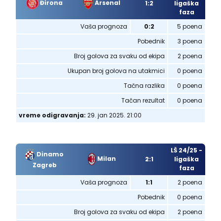
Đirona
Arsenal
1:2
ligaška
faza
Vaša prognoza
0:2
5 poena
Pobednik
3 poena
Broj golova za svaku od ekipa
2 poena
Ukupan broj golova na utakmici
0 poena
Tačna razlika
0 poena
Tačan rezultat
0 poena
vreme odigravanja:
29. jan 2025. 21:00
LŠ 24/25 -
Dinamo
Milan
2:1
ligaška
Zagreb
faza
Vaša prognoza
1:1
2 poena
Pobednik
0 poena
Broj golova za svaku od ekipa
2 poena