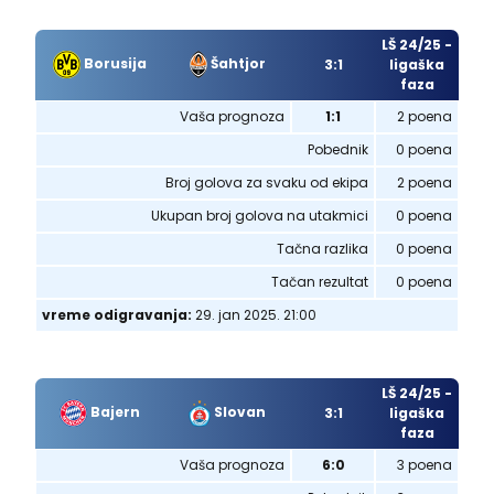
LŠ 24/25 -
Borusija
Šahtjor
3:1
ligaška
faza
Vaša prognoza
1:1
2 poena
Pobednik
0 poena
Broj golova za svaku od ekipa
2 poena
Ukupan broj golova na utakmici
0 poena
Tačna razlika
0 poena
Tačan rezultat
0 poena
vreme odigravanja:
29. jan 2025. 21:00
LŠ 24/25 -
Bajern
Slovan
3:1
ligaška
faza
Vaša prognoza
6:0
3 poena