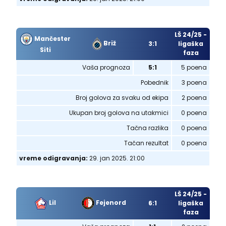
LŠ 24/25 -
Mančester
Briž
3:1
ligaška
Siti
faza
Vaša prognoza
5:1
5 poena
Pobednik
3 poena
Broj golova za svaku od ekipa
2 poena
Ukupan broj golova na utakmici
0 poena
Tačna razlika
0 poena
Tačan rezultat
0 poena
vreme odigravanja:
29. jan 2025. 21:00
LŠ 24/25 -
Fejenord
Lil
6:1
ligaška
faza