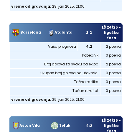
vreme odigravanja:
29. jan 2025. 21:00
LŠ 24/25 -
Barselona
Atalanta
2:2
ligaška
faza
Vaša prognoza
4:2
2 poena
Pobednik
0 poena
Broj golova za svaku od ekipa
2 poena
Ukupan broj golova na utakmici
0 poena
Tačna razlika
0 poena
Tačan rezultat
0 poena
vreme odigravanja:
29. jan 2025. 21:00
LŠ 24/25 -
Aston Vila
Seltik
4:2
ligaška
faza