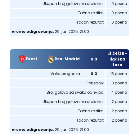
Ukupan broj golova na utakmici
0 poena
Tačna razlika
0 poena
Tačan rezultat
0 poena
vreme odigravanja:
29. jan 2025. 21:00
LŠ 24/25 -
Brest
Real Madrid
0:3
ligaška
faza
Vaša prognoza
0:3
13 poena
Pobednik
3 poena
Broj golova za svaku od ekipa
4 poena
Ukupan broj golova na utakmici
2 poena
Tačna razlika
2 poena
Tačan rezultat
2 poena
vreme odigravanja:
29. jan 2025. 21:00