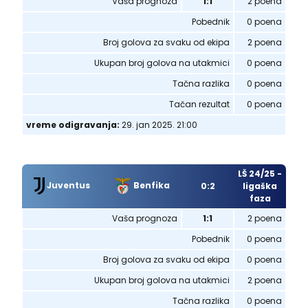
Vaša prognoza
1:1
2 poena
Pobednik
0 poena
Broj golova za svaku od ekipa
2 poena
Ukupan broj golova na utakmici
0 poena
Tačna razlika
0 poena
Tačan rezultat
0 poena
vreme odigravanja:
29. jan 2025. 21:00
LŠ 24/25 -
Juventus
Benfika
0:2
ligaška
faza
Vaša prognoza
1:1
2 poena
Pobednik
0 poena
Broj golova za svaku od ekipa
0 poena
Ukupan broj golova na utakmici
2 poena
Tačna razlika
0 poena