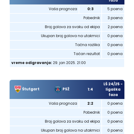
faza
Vaša prognoza
0:3
5 poena
Pobednik
3 poena
Broj golova za svaku od ekipa
2 poena
Ukupan broj golova na utakmici
0 poena
Tačna razlika
0 poena
Tačan rezultat
0 poena
vreme odigravanja:
29. jan 2025. 21:00
LŠ 24/25 -
Štutgart
PSŽ
1:4
ligaška
faza
Vaša prognoza
2:2
0 poena
Pobednik
0 poena
Broj golova za svaku od ekipa
0 poena
Ukupan broj golova na utakmici
0 poena