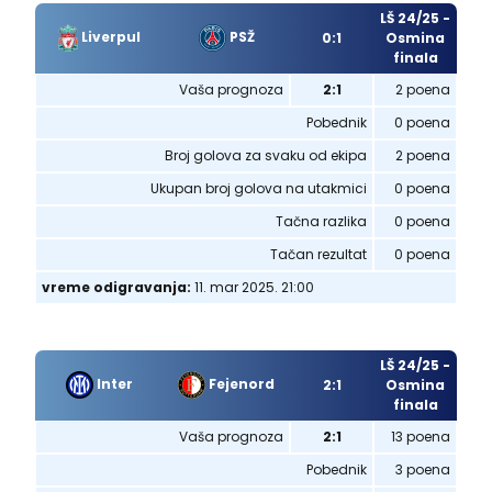
LŠ 24/25 -
Liverpul
PSŽ
0:1
Osmina
finala
Vaša prognoza
2:1
2 poena
Pobednik
0 poena
Broj golova za svaku od ekipa
2 poena
Ukupan broj golova na utakmici
0 poena
Tačna razlika
0 poena
Tačan rezultat
0 poena
vreme odigravanja:
11. mar 2025. 21:00
LŠ 24/25 -
Inter
Fejenord
2:1
Osmina
finala
Vaša prognoza
2:1
13 poena
Pobednik
3 poena