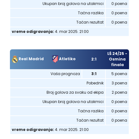
Ukupan broj golova na utakmici
0 poena
Tačna razlika
0 poena
Tačan rezultat
0 poena
vreme odigravanja:
4. mar 2025. 21:00
LŠ 24/25 -
Real Madrid
Atletiko
2:1
Osmina
finala
Vaša prognoza
3:1
5 poena
Pobednik
3 poena
Broj golova za svaku od ekipa
2 poena
Ukupan broj golova na utakmici
0 poena
Tačna razlika
0 poena
Tačan rezultat
0 poena
vreme odigravanja:
4. mar 2025. 21:00