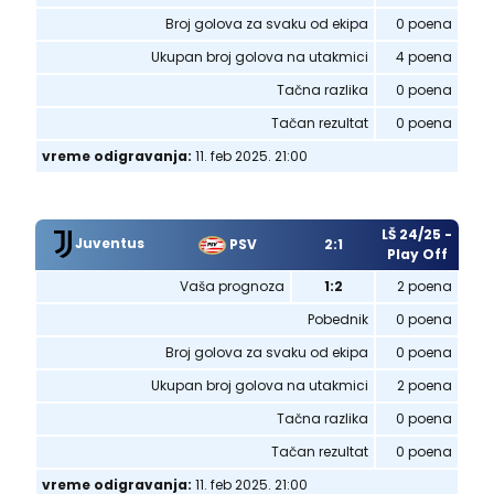
Broj golova za svaku od ekipa
0 poena
Ukupan broj golova na utakmici
4 poena
Tačna razlika
0 poena
Tačan rezultat
0 poena
vreme odigravanja:
11. feb 2025. 21:00
LŠ 24/25 -
Juventus
PSV
2:1
Play Off
Vaša prognoza
1:2
2 poena
Pobednik
0 poena
Broj golova za svaku od ekipa
0 poena
Ukupan broj golova na utakmici
2 poena
Tačna razlika
0 poena
Tačan rezultat
0 poena
vreme odigravanja:
11. feb 2025. 21:00