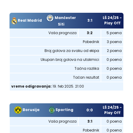
Mančester
LŠ 24/25 -
Real Madrid
3:1
Play Off
Siti
Vaša prognoza
3:2
5 poena
Pobednik
3 poena
Broj golova za svaku od ekipa
2 poena
Ukupan broj golova na utakmici
0 poena
Tačna razlika
0 poena
Tačan rezultat
0 poena
vreme odigravanja:
19. feb 2025. 21:00
LŠ 24/25 -
Borusija
Sporting
0:0
Play Off
Vaša prognoza
3:1
0 poena
Pobednik
0 poena