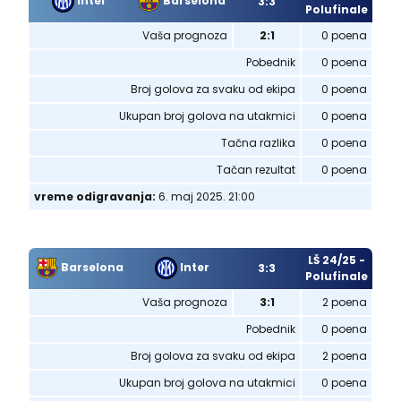
Inter
Barselona
3:3
Polufinale
Vaša prognoza
2:1
0 poena
Pobednik
0 poena
Broj golova za svaku od ekipa
0 poena
Ukupan broj golova na utakmici
0 poena
Tačna razlika
0 poena
Tačan rezultat
0 poena
vreme odigravanja:
6. maj 2025. 21:00
LŠ 24/25 -
Barselona
Inter
3:3
Polufinale
Vaša prognoza
3:1
2 poena
Pobednik
0 poena
Broj golova za svaku od ekipa
2 poena
Ukupan broj golova na utakmici
0 poena