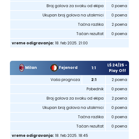
Broj golova za svaku od ekipa
0 poena
Ukupan broj golova na utakmici
0 poena
Tačna razlika
2 poena
Tačan rezultat
0 poena
vreme odigravanja:
18. feb 2025. 21:00
LŠ 24/25 -
Milan
Fejenord
1:1
Play Off
Vaša prognoza
2:1
2 poena
Pobednik
0 poena
Broj golova za svaku od ekipa
2 poena
Ukupan broj golova na utakmici
0 poena
Tačna razlika
0 poena
Tačan rezultat
0 poena
vreme odigravanja:
18. feb 2025. 18:45