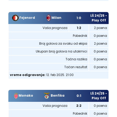
LŠ 24/25 -
Fejenord
Milan
1:0
Play Off
Vaša prognoza
1:2
2 poena
Pobednik
0 poena
Broj golova za svaku od ekipa
2 poena
Ukupan broj golova na utakmici
0 poena
Tačna razlika
0 poena
Tačan rezultat
0 poena
vreme odigravanja:
12. feb 2025. 21:00
LŠ 24/25 -
Monako
Benfika
0:1
Play Off
Vaša prognoza
2:2
0 poena
Pobednik
0 poena