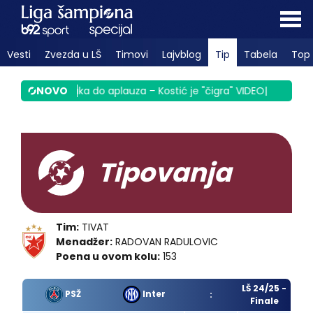
Vesti
Zvezda u LŠ
Timovi
Lajvblog
Tip
Tabela
Top 
od zvižduka do aplauza – Kostić je "čigra" VIDEO
NOVO
|
Partizan već m
Tipovanja
Tim:
TIVAT
Menadžer:
RADOVAN RADULOVIC
Poena u ovom kolu:
153
LŠ 24/25 -
PSŽ
Inter
:
Finale