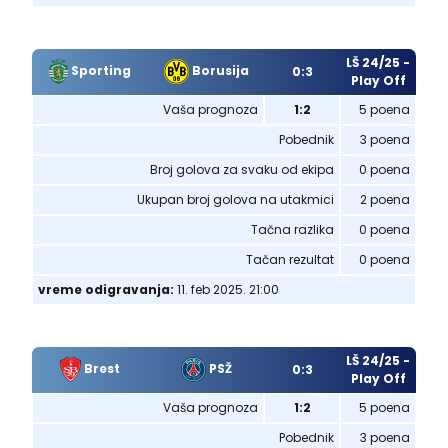
LŠ 24/25 -
Sporting
Borusija
0:3
Play Off
Vaša prognoza
1:2
5 poena
Pobednik
3 poena
Broj golova za svaku od ekipa
0 poena
Ukupan broj golova na utakmici
2 poena
Tačna razlika
0 poena
Tačan rezultat
0 poena
vreme odigravanja:
11. feb 2025. 21:00
LŠ 24/25 -
Brest
PSŽ
0:3
Play Off
Vaša prognoza
1:2
5 poena
Pobednik
3 poena