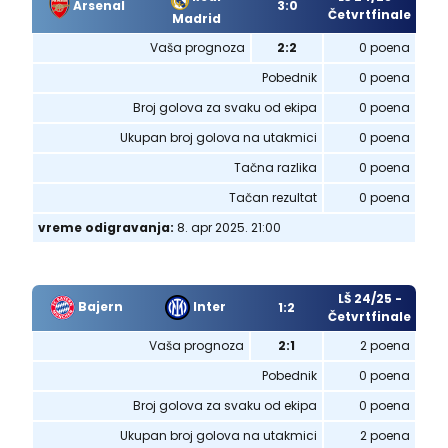
Arsenal
3:0
Četvrtfinale
Madrid
Vaša prognoza
2:2
0 poena
Pobednik
0 poena
Broj golova za svaku od ekipa
0 poena
Ukupan broj golova na utakmici
0 poena
Tačna razlika
0 poena
Tačan rezultat
0 poena
vreme odigravanja:
8. apr 2025. 21:00
LŠ 24/25 -
Bajern
Inter
1:2
Četvrtfinale
Vaša prognoza
2:1
2 poena
Pobednik
0 poena
Broj golova za svaku od ekipa
0 poena
Ukupan broj golova na utakmici
2 poena