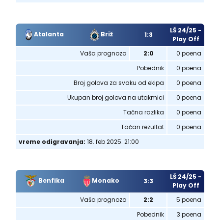
LŠ 24/25 -
Atalanta
Briž
1:3
Play Off
Vaša prognoza
2:0
0 poena
Pobednik
0 poena
Broj golova za svaku od ekipa
0 poena
Ukupan broj golova na utakmici
0 poena
Tačna razlika
0 poena
Tačan rezultat
0 poena
vreme odigravanja:
18. feb 2025. 21:00
LŠ 24/25 -
Benfika
Monako
3:3
Play Off
Vaša prognoza
2:2
5 poena
Pobednik
3 poena