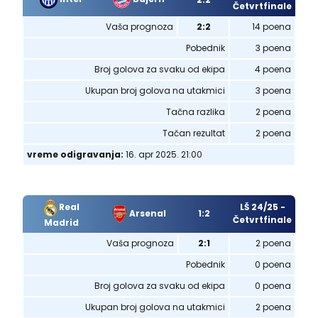
Četvrtfinale
Vaša prognoza
2:2
14 poena
Pobednik
3 poena
Broj golova za svaku od ekipa
4 poena
Ukupan broj golova na utakmici
3 poena
Tačna razlika
2 poena
Tačan rezultat
2 poena
vreme odigravanja:
16. apr 2025. 21:00
Real
LŠ 24/25 -
Arsenal
1:2
Četvrtfinale
Madrid
Vaša prognoza
2:1
2 poena
Pobednik
0 poena
Broj golova za svaku od ekipa
0 poena
Ukupan broj golova na utakmici
2 poena