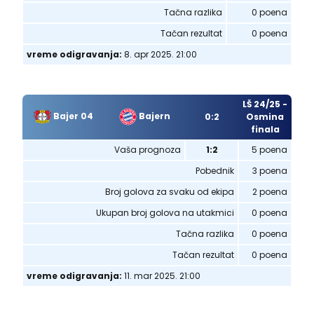
Tačna razlika
0 poena
Tačan rezultat
0 poena
vreme odigravanja:
8. apr 2025. 21:00
LŠ 24/25 -
Bajern
Bajer 04
0:2
Osmina
finala
Vaša prognoza
1:2
5 poena
Pobednik
3 poena
Broj golova za svaku od ekipa
2 poena
Ukupan broj golova na utakmici
0 poena
Tačna razlika
0 poena
Tačan rezultat
0 poena
vreme odigravanja:
11. mar 2025. 21:00