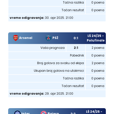
Tačna razlika
0 poena
Tačan rezultat
0 poena
vreme odigravanja:
30. apr 2025. 21:00
LŠ 24/25 -
Arsenal
PSŽ
0:1
Polufinale
Vaša prognoza
2:1
2 poena
Pobednik
0 poena
Broj golova za svaku od ekipa
2 poena
Ukupan broj golova na utakmici
0 poena
Tačna razlika
0 poena
Tačan rezultat
0 poena
vreme odigravanja:
29. apr 2025. 21:00
LŠ 24/25 -
Inter
Bajern
2:2