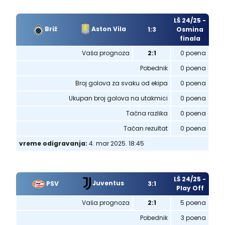
LŠ 24/25 -
Briž
Aston Vila
1:3
Osmina
finala
Vaša prognoza
2:1
0 poena
Pobednik
0 poena
Broj golova za svaku od ekipa
0 poena
Ukupan broj golova na utakmici
0 poena
Tačna razlika
0 poena
Tačan rezultat
0 poena
vreme odigravanja:
4. mar 2025. 18:45
LŠ 24/25 -
Juventus
PSV
3:1
Play Off
Vaša prognoza
2:1
5 poena
Pobednik
3 poena