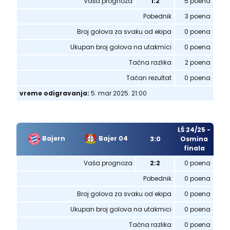
Vaša prognoza
1:2
5 poena
Pobednik
3 poena
Broj golova za svaku od ekipa
0 poena
Ukupan broj golova na utakmici
0 poena
Tačna razlika
2 poena
Tačan rezultat
0 poena
vreme odigravanja:
5. mar 2025. 21:00
LŠ 24/25 -
Bajern
Bajer 04
3:0
Osmina
finala
Vaša prognoza
2:2
0 poena
Pobednik
0 poena
Broj golova za svaku od ekipa
0 poena
Ukupan broj golova na utakmici
0 poena
Tačna razlika
0 poena