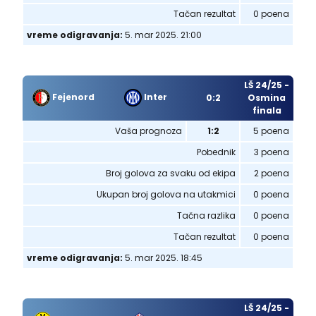
Tačan rezultat
0 poena
vreme odigravanja:
5. mar 2025. 21:00
LŠ 24/25 -
Fejenord
Inter
0:2
Osmina
finala
Vaša prognoza
1:2
5 poena
Pobednik
3 poena
Broj golova za svaku od ekipa
2 poena
Ukupan broj golova na utakmici
0 poena
Tačna razlika
0 poena
Tačan rezultat
0 poena
vreme odigravanja:
5. mar 2025. 18:45
LŠ 24/25 -