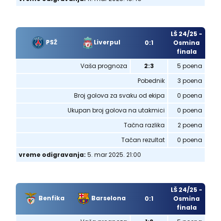
LŠ 24/25 -
PSŽ
Liverpul
0:1
Osmina
finala
Vaša prognoza
2:3
5 poena
Pobednik
3 poena
Broj golova za svaku od ekipa
0 poena
Ukupan broj golova na utakmici
0 poena
Tačna razlika
2 poena
Tačan rezultat
0 poena
vreme odigravanja:
5. mar 2025. 21:00
LŠ 24/25 -
Benfika
Barselona
0:1
Osmina
finala