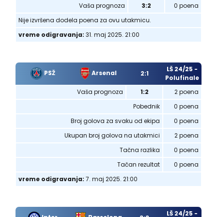
Vaša prognoza
3:2
0 poena
Nije izvršena dodela poena za ovu utakmicu.
vreme odigravanja:
31. maj 2025. 21:00
LŠ 24/25 -
PSŽ
Arsenal
2:1
Polufinale
Vaša prognoza
1:2
2 poena
Pobednik
0 poena
Broj golova za svaku od ekipa
0 poena
Ukupan broj golova na utakmici
2 poena
Tačna razlika
0 poena
Tačan rezultat
0 poena
vreme odigravanja:
7. maj 2025. 21:00
LŠ 24/25 -