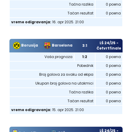
Tačna razlika
0 poena
Tačan rezultat
0 poena
vreme odigravanja:
16. apr 2025. 21:00
LŠ 24/25 -
Borusija
Barselona
3:1
Četvrtfinale
Vaša prognoza
1:2
0 poena
Pobednik
0 poena
Broj golova za svaku od ekipa
0 poena
Ukupan broj golova na utakmici
0 poena
Tačna razlika
0 poena
Tačan rezultat
0 poena
vreme odigravanja:
15. apr 2025. 21:00
LŠ 24/25 -