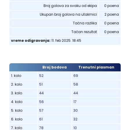
Broj golova za svaku od ekipa
0 poena
Ukupan broj golova na utakmici
2 poena
Tačna razlika
0 poena
Tačan rezultat
0 poena
vreme odigravanja:
11. feb 2025. 18:45
Broj bodova
Trenutni plasman
1. kolo
52
69
2. kolo
51
58
3. kolo
44
44
4. kolo
56
17
5. kolo
57
30
6. kolo
61
32
7. kolo
78
10