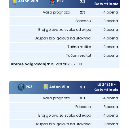
Aston Vila
PSŽ
3:2
Četvrtfinale
Vaša prognoza
2:3
4 poena
Pobednik
0 poena
Broj golova za svaku od ekipa
0 poena
Ukupan broj golova na utakmici
4 poena
Tačna razlika
0 poena
Tačan rezultat
0 poena
vreme odigravanja:
15. apr 2025. 21:00
LŠ 24/25 -
PSŽ
Aston Vila
3:1
Četvrtfinale
Vaša prognoza
3:1
14 poena
Pobednik
3 poena
Broj golova za svaku od ekipa
4 poena
Ukupan broj golova na utakmici
3 poena