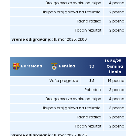
Broj golova za svaku od ekipa
4 poena
Ukupan broj golova na utakmici
2 poena
Tačna razlika
2 poena
Tačan rezultat
2 poena
vreme odigravanja:
11. mar 2025. 21:00
LŠ 24/25 -
Barselona
Benfika
3:1
Osmina
finala
Vaša prognoza
3:1
14 poena
Pobednik
3 poena
Broj golova za svaku od ekipa
4 poena
Ukupan broj golova na utakmici
3 poena
Tačna razlika
2 poena
Tačan rezultat
2 poena
vreme odigravanja:
11. mar 2025. 18:45