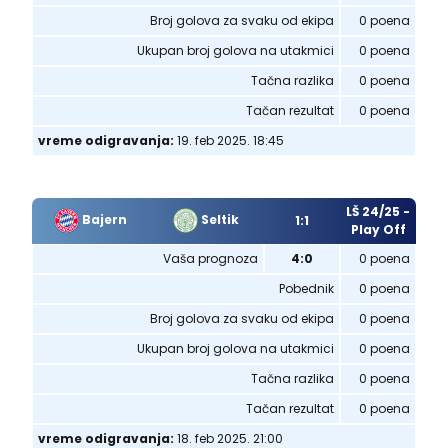
Broj golova za svaku od ekipa
0 poena
Ukupan broj golova na utakmici
0 poena
Tačna razlika
0 poena
Tačan rezultat
0 poena
vreme odigravanja:
19. feb 2025. 18:45
LŠ 24/25 -
Bajern
Seltik
1:1
Play Off
Vaša prognoza
4:0
0 poena
Pobednik
0 poena
Broj golova za svaku od ekipa
0 poena
Ukupan broj golova na utakmici
0 poena
Tačna razlika
0 poena
Tačan rezultat
0 poena
vreme odigravanja:
18. feb 2025. 21:00