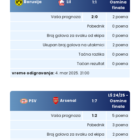
Borusija
Lil
1:1
Osmina
finala
Vaša prognoza
2:0
2 poena
Pobednik
0 poena
Broj golova za svaku od ekipa
0 poena
Ukupan broj golova na utakmici
2 poena
Tačna razlika
0 poena
Tačan rezultat
0 poena
vreme odigravanja:
4. mar 2025. 21:00
LŠ 24/25 -
Arsenal
PSV
1:7
Osmina
finala
Vaša prognoza
1:2
5 poena
Pobednik
3 poena
Broj golova za svaku od ekipa
2 poena