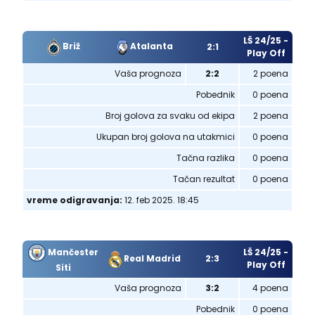
LŠ 24/25 -
Briž
Atalanta
2:1
Play Off
Vaša prognoza
2:2
2 poena
Pobednik
0 poena
Broj golova za svaku od ekipa
2 poena
Ukupan broj golova na utakmici
0 poena
Tačna razlika
0 poena
Tačan rezultat
0 poena
vreme odigravanja:
12. feb 2025. 18:45
Mančester
LŠ 24/25 -
Real Madrid
2:3
Play Off
Siti
Vaša prognoza
3:2
4 poena
Pobednik
0 poena