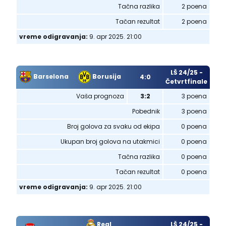
Tačna razlika
2 poena
Tačan rezultat
2 poena
vreme odigravanja:
9. apr 2025. 21:00
LŠ 24/25 -
Barselona
Borusija
4:0
Četvrtfinale
Vaša prognoza
3:2
3 poena
Pobednik
3 poena
Broj golova za svaku od ekipa
0 poena
Ukupan broj golova na utakmici
0 poena
Tačna razlika
0 poena
Tačan rezultat
0 poena
vreme odigravanja:
9. apr 2025. 21:00
Real
LŠ 24/25 -