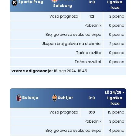
Sparta Prag
3:0
ligaška
Salcburg
faza
Vaša prognoza
1:2
2 poena
Pobednik
0 poena
Broj golova za svaku od ekipa
0 poena
Ukupan broj golova na utakmici
2 poena
Tačna razlika
0 poena
Tačan rezultat
0 poena
vreme odigravanja:
18. sep 2024. 18:45
LŠ 24/25 -
Bolonja
Šahtjor
0:0
ligaška
faza
Vaša prognoza
0:0
15 poena
Pobednik
3 poena
Broj golova za svaku od ekipa
4 poena