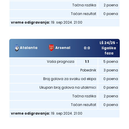
Tačna razlika
2 poena
Tačan rezultat
0 poena
vreme odigravanja:
19. sep 2024. 21:00
LŠ 24/25 -
Atalanta
Arsenal
0:0
ligaška
faza
Vaša prognoza
1:1
5 poena
Pobednik
3 poena
Broj golova za svaku od ekipa
0 poena
Ukupan broj golova na utakmici
0 poena
Tačna razlika
2 poena
Tačan rezultat
0 poena
vreme odigravanja:
19. sep 2024. 21:00