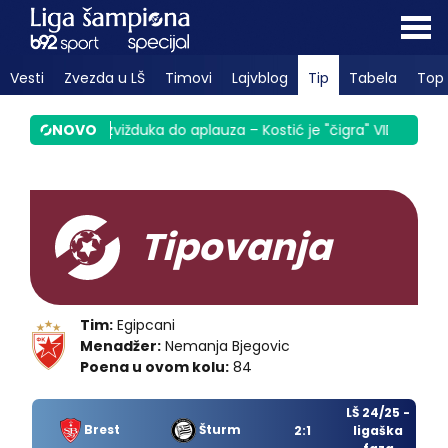
Vesti
Zvezda u LŠ
Timovi
Lajvblog
Tip
Tabela
Top 
u
|
Sek od zvižduka do aplauza – Kostić je "čigra" VIDEO
NOVO
|
Parti
Tipovanja
Tim:
Egipcani
Menadžer:
Nemanja Bjegovic
Poena u ovom kolu:
84
LŠ 24/25 -
Brest
Šturm
2:1
ligaška