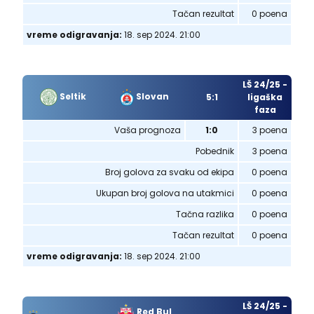
Tačan rezultat
0 poena
vreme odigravanja:
18. sep 2024. 21:00
LŠ 24/25 -
Seltik
Slovan
5:1
ligaška
faza
Vaša prognoza
1:0
3 poena
Pobednik
3 poena
Broj golova za svaku od ekipa
0 poena
Ukupan broj golova na utakmici
0 poena
Tačna razlika
0 poena
Tačan rezultat
0 poena
vreme odigravanja:
18. sep 2024. 21:00
LŠ 24/25 -
Red Bul