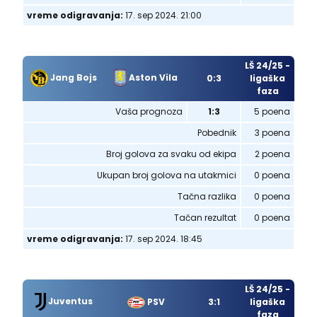
vreme odigravanja:
17. sep 2024. 21:00
LŠ 24/25 -
Jang Bojs
Aston Vila
0:3
ligaška
faza
Vaša prognoza
1:3
5 poena
Pobednik
3 poena
Broj golova za svaku od ekipa
2 poena
Ukupan broj golova na utakmici
0 poena
Tačna razlika
0 poena
Tačan rezultat
0 poena
vreme odigravanja:
17. sep 2024. 18:45
LŠ 24/25 -
Juventus
PSV
3:1
ligaška
faza