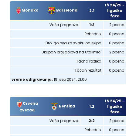
LŠ 24/25 -
Monako
Barselona
2:1
ligaška
faza
Vaša prognoza
1:2
2 poena
Pobednik
0 poena
Broj golova za svaku od ekipa
0 poena
Ukupan broj golova na utakmici
2 poena
Tačna razlika
0 poena
Tačan rezultat
0 poena
vreme odigravanja:
19. sep 2024. 21:00
LŠ 24/25 -
Crvena
Benfika
1:2
ligaška
zvezda
faza
Vaša prognoza
2:2
2 poena
Pobednik
0 poena