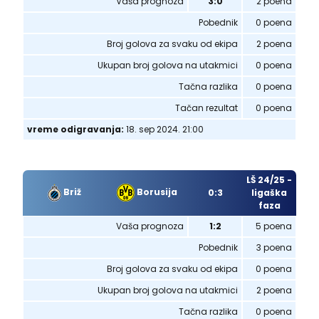
Vaša prognoza
3:0
2 poena
Pobednik
0 poena
Broj golova za svaku od ekipa
2 poena
Ukupan broj golova na utakmici
0 poena
Tačna razlika
0 poena
Tačan rezultat
0 poena
vreme odigravanja:
18. sep 2024. 21:00
LŠ 24/25 -
Briž
Borusija
0:3
ligaška
faza
Vaša prognoza
1:2
5 poena
Pobednik
3 poena
Broj golova za svaku od ekipa
0 poena
Ukupan broj golova na utakmici
2 poena
Tačna razlika
0 poena