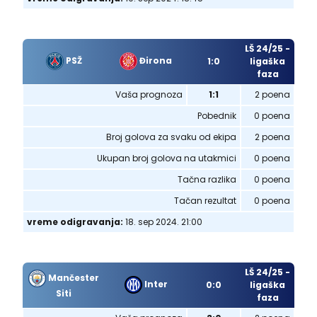
LŠ 24/25 -
PSŽ
Đirona
1:0
ligaška
faza
Vaša prognoza
1:1
2 poena
Pobednik
0 poena
Broj golova za svaku od ekipa
2 poena
Ukupan broj golova na utakmici
0 poena
Tačna razlika
0 poena
Tačan rezultat
0 poena
vreme odigravanja:
18. sep 2024. 21:00
LŠ 24/25 -
Mančester
Inter
0:0
ligaška
Siti
faza