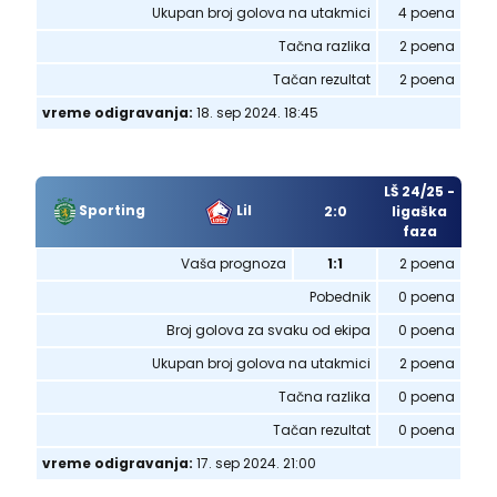
Ukupan broj golova na utakmici
4 poena
Tačna razlika
2 poena
Tačan rezultat
2 poena
vreme odigravanja:
18. sep 2024. 18:45
LŠ 24/25 -
Sporting
Lil
2:0
ligaška
faza
Vaša prognoza
1:1
2 poena
Pobednik
0 poena
Broj golova za svaku od ekipa
0 poena
Ukupan broj golova na utakmici
2 poena
Tačna razlika
0 poena
Tačan rezultat
0 poena
vreme odigravanja:
17. sep 2024. 21:00