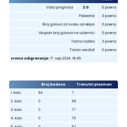
Vaša prognoza
2:0
5 poena
Pobednik
3 poena
Broj golova za svaku od ekipa
0 poena
Ukupan broj golova na utakmici
0 poena
Tačna razlika
2 poena
Tačan rezultat
0 poena
vreme odigravanja:
17. sep 2024. 18:45
Broj bodova
Trenutni plasman
1. kolo
84
7
2. kolo
0
89
3. kolo
0
77
4. kolo
0
75
5. kolo
0
82