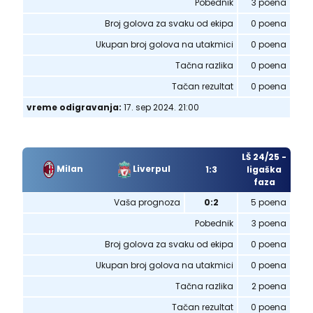
Pobednik
3 poena
Broj golova za svaku od ekipa
0 poena
Ukupan broj golova na utakmici
0 poena
Tačna razlika
0 poena
Tačan rezultat
0 poena
vreme odigravanja:
17. sep 2024. 21:00
LŠ 24/25 -
Milan
Liverpul
1:3
ligaška
faza
Vaša prognoza
0:2
5 poena
Pobednik
3 poena
Broj golova za svaku od ekipa
0 poena
Ukupan broj golova na utakmici
0 poena
Tačna razlika
2 poena
Tačan rezultat
0 poena