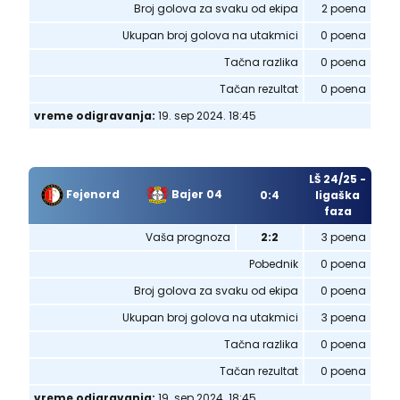
Broj golova za svaku od ekipa
2 poena
Ukupan broj golova na utakmici
0 poena
Tačna razlika
0 poena
Tačan rezultat
0 poena
vreme odigravanja:
19. sep 2024. 18:45
LŠ 24/25 -
Fejenord
Bajer 04
0:4
ligaška
faza
Vaša prognoza
2:2
3 poena
Pobednik
0 poena
Broj golova za svaku od ekipa
0 poena
Ukupan broj golova na utakmici
3 poena
Tačna razlika
0 poena
Tačan rezultat
0 poena
vreme odigravanja:
19. sep 2024. 18:45