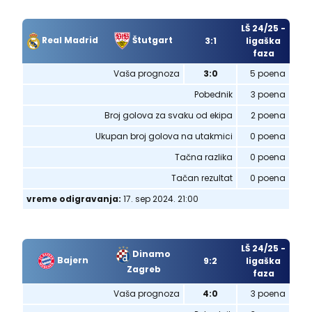
LŠ 24/25 -
Real Madrid
Štutgart
3:1
ligaška
faza
Vaša prognoza
3:0
5 poena
Pobednik
3 poena
Broj golova za svaku od ekipa
2 poena
Ukupan broj golova na utakmici
0 poena
Tačna razlika
0 poena
Tačan rezultat
0 poena
vreme odigravanja:
17. sep 2024. 21:00
LŠ 24/25 -
Dinamo
Bajern
9:2
ligaška
Zagreb
faza
Vaša prognoza
4:0
3 poena