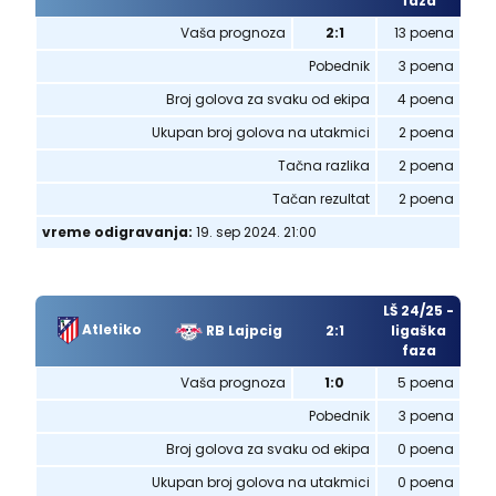
faza
Vaša prognoza
2:1
13 poena
Pobednik
3 poena
Broj golova za svaku od ekipa
4 poena
Ukupan broj golova na utakmici
2 poena
Tačna razlika
2 poena
Tačan rezultat
2 poena
vreme odigravanja:
19. sep 2024. 21:00
LŠ 24/25 -
Atletiko
RB Lajpcig
2:1
ligaška
faza
Vaša prognoza
1:0
5 poena
Pobednik
3 poena
Broj golova za svaku od ekipa
0 poena
Ukupan broj golova na utakmici
0 poena