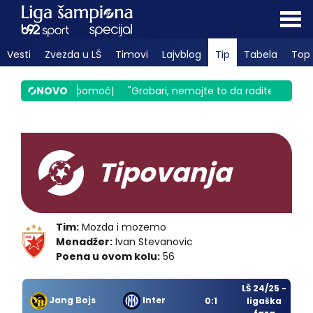
Vesti
Zvezda u LŠ
Timovi
Lajvblog
Tip
Tabela
Top 
tizan zove u pomoć
NOVO
|
"Grobari, nemojte to da radite"
|
Ne blist
Tipovanja
Tim:
Mozda i mozemo
Menadžer:
Ivan Stevanovic
Poena u ovom kolu:
56
LŠ 24/25 -
Jang Bojs
Inter
0:1
ligaška