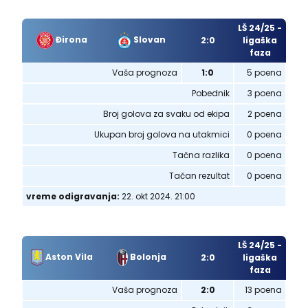
LŠ 24/25 -
Đirona
Slovan
2:0
ligaška
faza
Vaša prognoza
1:0
5 poena
Pobednik
3 poena
Broj golova za svaku od ekipa
2 poena
Ukupan broj golova na utakmici
0 poena
Tačna razlika
0 poena
Tačan rezultat
0 poena
vreme odigravanja:
22. okt 2024. 21:00
LŠ 24/25 -
Aston Vila
Bolonja
2:0
ligaška
faza
Vaša prognoza
2:0
13 poena