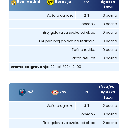
Real Madrid
Borusija
5:2
ligaška
faza
Vaša prognoza
2:1
3 poena
Pobednik
3 poena
Broj golova za svaku od ekipa
0 poena
Ukupan broj golova na utakmici
0 poena
Tačna razlika
0 poena
Tačan rezultat
0 poena
vreme odigravanja:
22. okt 2024. 21:00
LŠ 24/25 -
PSŽ
PSV
1:1
ligaška
faza
Vaša prognoza
3:1
2 poena
Pobednik
0 poena
Broj golova za svaku od ekipa
2 poena