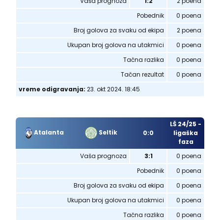
Vaša prognoza
1:2
2 poena
Pobednik
0 poena
Broj golova za svaku od ekipa
2 poena
Ukupan broj golova na utakmici
0 poena
Tačna razlika
0 poena
Tačan rezultat
0 poena
vreme odigravanja:
23. okt 2024. 18:45
LŠ 24/25 -
Atalanta
Seltik
0:0
ligaška
faza
Vaša prognoza
3:1
0 poena
Pobednik
0 poena
Broj golova za svaku od ekipa
0 poena
Ukupan broj golova na utakmici
0 poena
Tačna razlika
0 poena