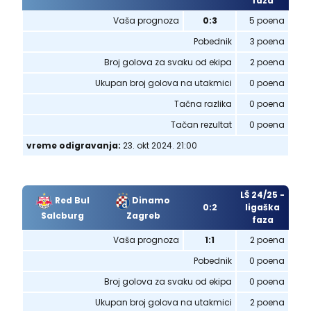
faza
Vaša prognoza
0:3
5 poena
Pobednik
3 poena
Broj golova za svaku od ekipa
2 poena
Ukupan broj golova na utakmici
0 poena
Tačna razlika
0 poena
Tačan rezultat
0 poena
vreme odigravanja:
23. okt 2024. 21:00
LŠ 24/25 -
Red Bul
Dinamo
0:2
ligaška
Salcburg
Zagreb
faza
Vaša prognoza
1:1
2 poena
Pobednik
0 poena
Broj golova za svaku od ekipa
0 poena
Ukupan broj golova na utakmici
2 poena