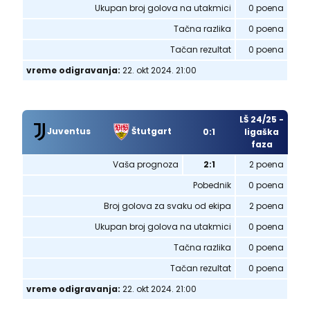
Ukupan broj golova na utakmici
0 poena
Tačna razlika
0 poena
Tačan rezultat
0 poena
vreme odigravanja:
22. okt 2024. 21:00
LŠ 24/25 -
Juventus
Štutgart
0:1
ligaška
faza
Vaša prognoza
2:1
2 poena
Pobednik
0 poena
Broj golova za svaku od ekipa
2 poena
Ukupan broj golova na utakmici
0 poena
Tačna razlika
0 poena
Tačan rezultat
0 poena
vreme odigravanja:
22. okt 2024. 21:00