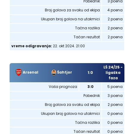
Pobednik
3 poena
Broj golova za svaku od ekipa
4 poena
Ukupan broj golova na utakmici
2 poena
Tačna razlika
2 poena
Tačan rezultat
2 poena
vreme odigravanja:
22. okt 2024. 21:00
LŠ 24/25 -
Arsenal
Šahtjor
1:0
ligaška
faza
Vaša prognoza
3:0
5 poena
Pobednik
3 poena
Broj golova za svaku od ekipa
2 poena
Ukupan broj golova na utakmici
0 poena
Tačna razlika
0 poena
Tačan rezultat
0 poena