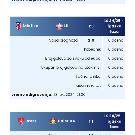
LŠ 24/25 -
Atletiko
Lil
1:3
ligaška
faza
Vaša prognoza
2:0
0 poena
Pobednik
0 poena
Broj golova za svaku od ekipa
0 poena
Ukupan broj golova na utakmici
0 poena
Tačna razlika
0 poena
Tačan rezultat
0 poena
vreme odigravanja:
23. okt 2024. 21:00
LŠ 24/25 -
Brest
Bajer 04
1:1
ligaška
faza