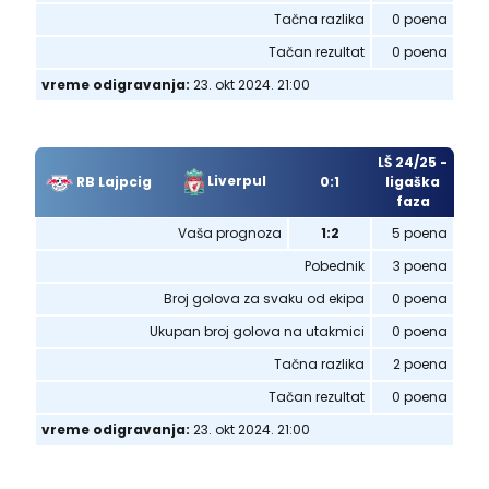
Tačna razlika
0 poena
Tačan rezultat
0 poena
vreme odigravanja:
23. okt 2024. 21:00
LŠ 24/25 -
Liverpul
RB Lajpcig
0:1
ligaška
faza
Vaša prognoza
1:2
5 poena
Pobednik
3 poena
Broj golova za svaku od ekipa
0 poena
Ukupan broj golova na utakmici
0 poena
Tačna razlika
2 poena
Tačan rezultat
0 poena
vreme odigravanja:
23. okt 2024. 21:00