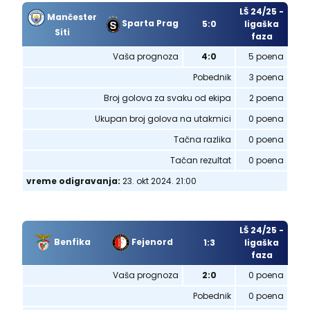
LŠ 24/25 -
Mančester
Sparta Prag
5:0
ligaška
Siti
faza
Vaša prognoza
4:0
5 poena
Pobednik
3 poena
Broj golova za svaku od ekipa
2 poena
Ukupan broj golova na utakmici
0 poena
Tačna razlika
0 poena
Tačan rezultat
0 poena
vreme odigravanja:
23. okt 2024. 21:00
LŠ 24/25 -
Benfika
Fejenord
1:3
ligaška
faza
Vaša prognoza
2:0
0 poena
Pobednik
0 poena