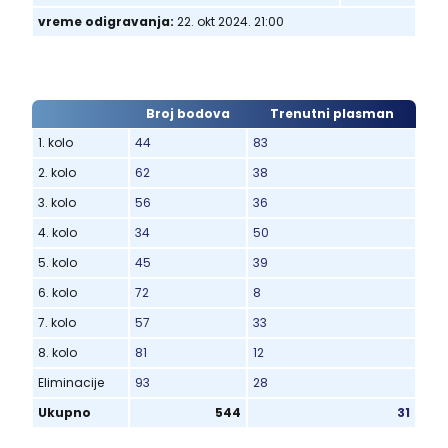
vreme odigravanja:
22. okt 2024. 21:00
Broj bodova
Trenutni plasman
1. kolo
44
83
2. kolo
62
38
3. kolo
56
36
4. kolo
34
50
5. kolo
45
39
6. kolo
72
8
7. kolo
57
33
8. kolo
81
12
Eliminacije
93
28
Ukupno
544
31