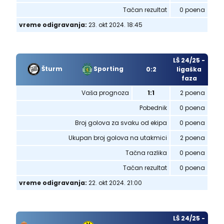
Tačan rezultat
0 poena
vreme odigravanja:
23. okt 2024. 18:45
LŠ 24/25 -
Šturm
Sporting
0:2
ligaška
faza
Vaša prognoza
1:1
2 poena
Pobednik
0 poena
Broj golova za svaku od ekipa
0 poena
Ukupan broj golova na utakmici
2 poena
Tačna razlika
0 poena
Tačan rezultat
0 poena
vreme odigravanja:
22. okt 2024. 21:00
LŠ 24/25 -